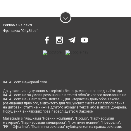
Реклама на сайті
Франшиза "CitySites"
04141.com.ua@gmail.com
Допускається цитування матеріалів без отримання попередньої згоди
04141.com.ua за умови розміщення в тексті обов'язкового посилання на
04141.com.ua - Сайт міста Звягель. Для інтернет-видань обов'язкове
розміщення прямого, відкритого для пошукових систем гіперпосилання
на цитовані статті не нижче другого абзацу в тексті або в якості джерела.
Порушення виняткових прав переслідується Законом.
Матеріали з плашками "Новини компаній", "Промо", "Партнерський
матеріал", "Партнерський спецпроєкт", "Політичні новини", "Пресреліз",
"PR", "Офіційно", "Політична реклама" публікуються на правах реклами.