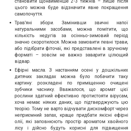
становити щонайменше 2-3 тижнів – лише після
цього можна буде відзначити явне покращення
самопочуття.
Трав'яні збори. Замінивши звичні напої
натуральними засобами, можна помітити, що
кількість недугів за осінньо-зимовий період
значно скоротилося. Можна замовити певні трави,
або підібрати фіточаї, які представлені в зручному
форматі – зовсім не важко заварити цілющий
відвар.
Ефірні масла. З настанням осені у дошкільних
дитячих закладах можна було побачити таку
картину: розкладені по приміщенню очищені
зубчики часнику. Вважалося, що аромат цієї
рослини здатний ефективно протистояти вірусам,
хоча немає ніяких даних, що підтверджують цю
теорію. Тому не варто відчувати дискомфорт через
неприємний запах, краще придбати якісні ефірні
олії, які заповнюють простір ароматом хвойного
лісу і дійсно будуть корисні для підвищення