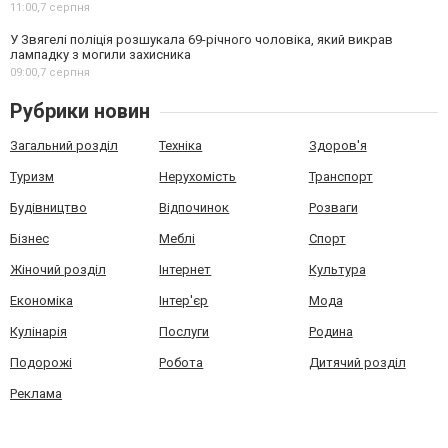
11:00,
7 серпня
У Звягелі поліція розшукала 69-річного чоловіка, який викрав
лампадку з могили захисника
09:00,
7 серпня
Рубрики новин
Загальний розділ
Техніка
Здоров'я
Туризм
Нерухомість
Транспорт
Будівництво
Відпочинок
Розваги
Бізнес
Меблі
Спорт
Жіночий розділ
Інтернет
Культура
Економіка
Інтер'єр
Мода
Кулінарія
Послуги
Родина
Подорожі
Робота
Дитячий розділ
Реклама