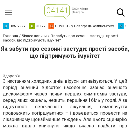
П
Помічник
О
ОСББ
C
COVID-19 у Новограді-Волинському
К
Кур
Головна
Бізнес новини
Як забути про сезонні застуди: прості
засоби, що підтримують імунітет
Як забути про сезонні застуди: прості засоби,
що підтримують імунітет
Здоров'я
З настанням холодних днів віруси активізуються. У цей
період значний відсоток населення зазнає значного
дискомфорту через появу перших симптомів застуди,
серед яких: кашель, нежить, першіння і біль у горлі. А за
відсутності своєчасного лікування, самопочуття
продовжить погіршуватися – і доведеться провести на
лікарняному щонайменше тиждень. Але цього сценарію
можна вдало уникнути, якщо вчасно подбати про