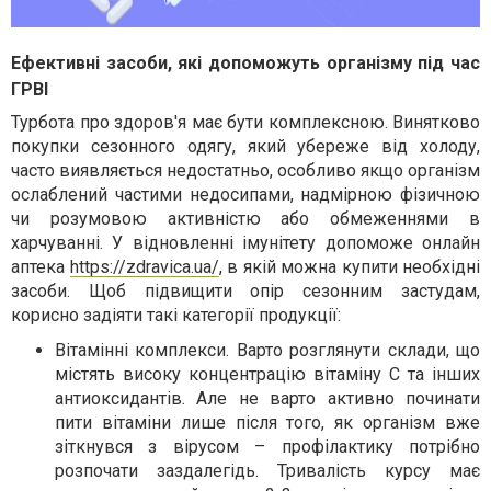
Ефективні засоби, які допоможуть організму під час
ГРВІ
Турбота про здоров'я має бути комплексною. Винятково
покупки сезонного одягу, який убереже від холоду,
часто виявляється недостатньо, особливо якщо організм
ослаблений частими недосипами, надмірною фізичною
чи розумовою активністю або обмеженнями в
харчуванні. У відновленні імунітету допоможе онлайн
аптека
https://zdravica.ua/
, в якій можна купити необхідні
засоби. Щоб підвищити опір сезонним застудам,
корисно задіяти такі категорії продукції:
Вітамінні комплекси. Варто розглянути склади, що
містять високу концентрацію вітаміну С та інших
антиоксидантів. Але не варто активно починати
пити вітаміни лише після того, як організм вже
зіткнувся з вірусом – профілактику потрібно
розпочати заздалегідь. Тривалість курсу має