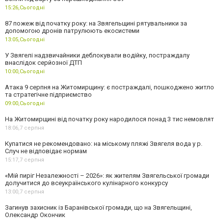
15:26,
Сьогодні
87 пожеж від початку року: на Звягельщині рятувальники за
допомогою дронів патрулюють екосистеми
13:05,
Сьогодні
У Звягелі надзвичайники деблокували водійку, постраждалу
внаслідок серйозної ДТП
10:00,
Сьогодні
Атака 9 серпня на Житомирщину: є постраждалі, пошкоджено житло
та стратегічне підприємство
09:00,
Сьогодні
На Житомирщині від початку року народилося понад 3 тис немовлят
18:06,
7 серпня
Купатися не рекомендовано: на міському пляжі Звягеля вода у р.
Случ не відповідає нормам
15:17,
7 серпня
«Мій пиріг Незалежності – 2026»: як жителям Звягельської громади
долучитися до всеукраїнського кулінарного конкурсу
13:00,
7 серпня
Загинув захисник із Баранівської громади, що на Звягельщині,
Олександр Окончик