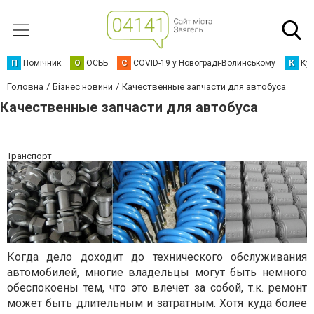
П
Помічник
О
ОСББ
C
COVID-19 у Новограді-Волинському
К
Кур
Головна
Бізнес новини
Качественные запчасти для автобуса
Качественные запчасти для автобуса
Транспорт
Когда дело доходит до технического обслуживания
автомобилей, многие владельцы могут быть немного
обеспокоены тем, что это влечет за собой, т.к. ремонт
может быть длительным и затратным. Хотя куда более