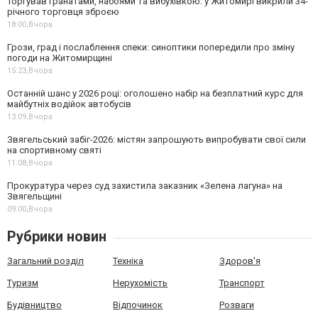
Торгував гранатами, набоями та вибухівкою: у Житомирі викрили 34-
річного торговця зброєю
18:00,
Вчора
Грози, град і послаблення спеки: синоптики попередили про зміну
погоди на Житомирщині
15:23,
Вчора
Останній шанс у 2026 році: оголошено набір на безплатний курс для
майбутніх водійок автобусів
13:09,
Вчора
Звягельський забіг-2026: містян запрошують випробувати свої сили
на спортивному святі
11:08,
Вчора
Прокуратура через суд захистила заказник «Зелена лагуна» на
Звягельщині
09:00,
Вчора
Рубрики новин
Загальний розділ
Техніка
Здоров'я
Туризм
Нерухомість
Транспорт
Будівництво
Відпочинок
Розваги