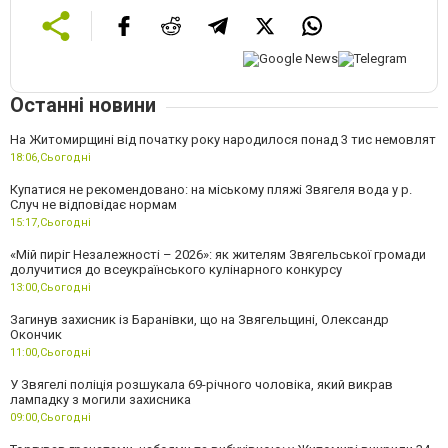
Останні новини
На Житомирщині від початку року народилося понад 3 тис немовлят
18:06,
Сьогодні
Купатися не рекомендовано: на міському пляжі Звягеля вода у р.
Случ не відповідає нормам
15:17,
Сьогодні
«Мій пиріг Незалежності – 2026»: як жителям Звягельської громади
долучитися до всеукраїнського кулінарного конкурсу
13:00,
Сьогодні
Загинув захисник із Баранівки, що на Звягельщині, Олександр
Окончик
11:00,
Сьогодні
У Звягелі поліція розшукала 69-річного чоловіка, який викрав
лампадку з могили захисника
09:00,
Сьогодні