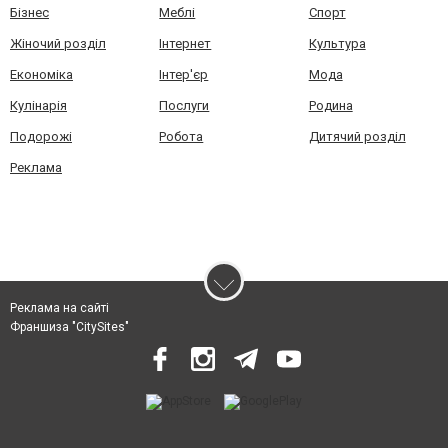
Бізнес
Меблі
Спорт
Жіночий розділ
Інтернет
Культура
Економіка
Інтер'єр
Мода
Кулінарія
Послуги
Родина
Подорожі
Робота
Дитячий розділ
Реклама
Реклама на сайті
Франшиза "CitySites"