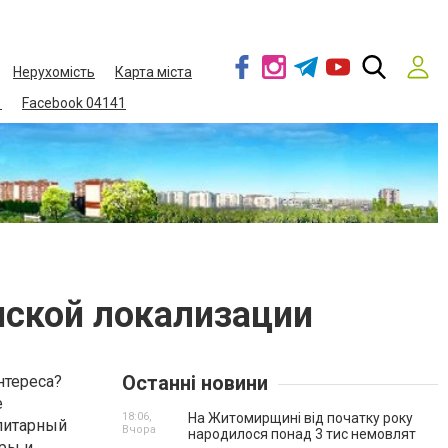
Нерухомість
Карта міста
1
Facebook 04141
инской локализации
Останні новини
нтереса?
е
18:06,
На Житомирщині від початку року
алитарный
Вчора
народилося понад 3 тис немовлят
гры и