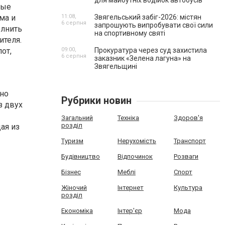
для майбутніх водійок автобусів
рые
11:08,
Звягельський забіг-2026: містян
ма и
6 серпня
запрошують випробувати свої сили
олнить
на спортивному святі
ителя.
09:00,
Прокуратура через суд захистила
от,
6 серпня
заказник «Зелена лагуна» на
Звягельщині
сно
Рубрики новин
з двух
Загальний
Техніка
Здоров'я
розділ
дая из
Туризм
Нерухомість
Транспорт
Будівництво
Відпочинок
Розваги
Бізнес
Меблі
Спорт
Жіночий
Інтернет
Культура
розділ
Економіка
Інтер'єр
Мода