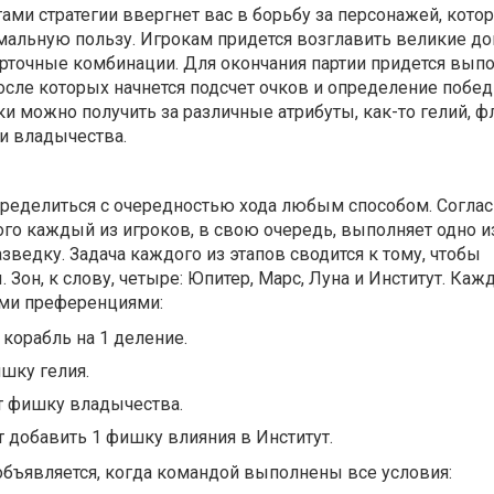
тами стратегии ввергнет вас в борьбу за персонажей, кото
мальную пользу. Игрокам придется возглавить великие до
арточные комбинации. Для окончания партии придется вып
осле которых начнется подсчет очков и определение побед
и можно получить за различные атрибуты, как-то гелий, фл
и владычества.
пределиться с очередностью хода любым способом. Согла
ого каждый из игроков, в свою очередь, выполняет одно и
зведку. Задача каждого из этапов сводится к тому, чтобы
 Зон, к слову, четыре: Юпитер, Марс, Луна и Институт. Каж
ыми преференциями:
корабль на 1 деление.
шку гелия.
т фишку владычества.
 добавить 1 фишку влияния в Институт.
 объявляется, когда командой выполнены все условия: