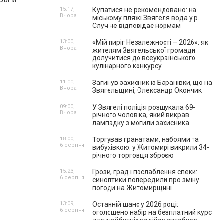
15:17,
Купатися не рекомендовано: на
Вчора
міському пляжі Звягеля вода у р.
Случ не відповідає нормам
13:00,
«Мій пиріг Незалежності – 2026»: як
Вчора
жителям Звягельської громади
долучитися до всеукраїнського
кулінарного конкурсу
11:00,
Загинув захисник із Баранівки, що на
Вчора
Звягельщині, Олександр Окончик
09:00,
У Звягелі поліція розшукала 69-
Вчора
річного чоловіка, який викрав
лампадку з могили захисника
18:00,
Торгував гранатами, набоями та
6 серпня
вибухівкою: у Житомирі викрили 34-
річного торговця зброєю
15:23,
Грози, град і послаблення спеки:
6 серпня
синоптики попередили про зміну
погоди на Житомирщині
13:09,
Останній шанс у 2026 році:
6 серпня
оголошено набір на безплатний курс