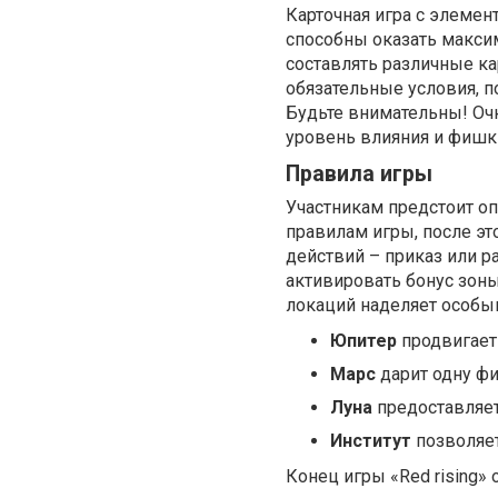
Карточная игра с элемен
способны оказать макси
составлять различные к
обязательные условия, п
Будьте внимательны! Очк
уровень влияния и фишк
Правила игры
Участникам предстоит о
правилам игры, после эт
действий – приказ или ра
активировать бонус зоны.
локаций наделяет особ
Юпитер
продвигает 
Марс
дарит одну фи
Луна
предоставляе
Институт
позволяет
Конец игры «Red rising»