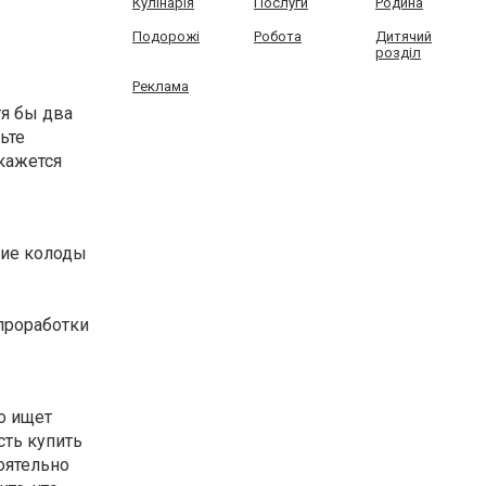
Кулінарія
Послуги
Родина
Подорожі
Робота
Дитячий
розділ
Реклама
тя бы два
ьте
кажется
чие колоды
проработки
то ищет
сть купить
оятельно