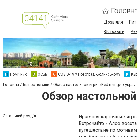
Головн
Дозвілля
Пит
Фотозвіти
Ре
П
Помічник
О
ОСББ
C
COVID-19 у Новограді-Волинському
К
Кур
Головна
Бізнес новини
Обзор настольной игры «Red rising» в укра
Обзор настольной 
Загальний розділ
Нравятся карточные игры
Встречайте «
Алое восст
путешествие по мотивам
мир будущего будет разд