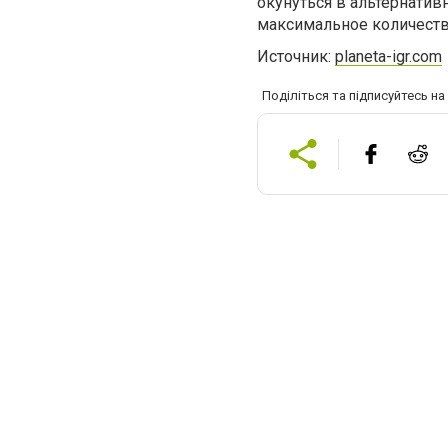
окунуться в альтернатив
максимальное количеств
Источник:
planeta-igr.com
Поділіться та підписуйтесь н