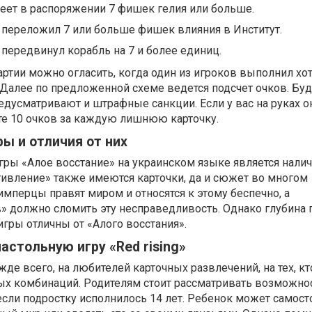
еет в распоряжении 7 фишек гелия или больше.
 переложил 7 или больше фишек влияния в Институт.
 передвинул корабль на 7 и более единиц.
артии можно огласить, когда один из игроков выполнил хо
Далее по предложенной схеме ведется подсчет очков. Буд
дусматривают и штрафные санкции. Если у вас на руках о
ете 10 очков за каждую лишнюю карточку.
ы и отличия от них
гры «Алое восстание» на украинском языке является нали
тивление» также имеются карточки, да и сюжет во многом
 имперцы правят миром и относятся к этому беспечно, а
» должно сломить эту несправедливость. Однако глубина 
игры отличны от «Алого восстания».
астольную игру «Red rising»
жде всего, на любителей карточных развлечений, на тех, к
ных комбинаций. Родителям стоит рассматривать возможно
 если подростку исполнилось 14 лет. Ребенок может самост