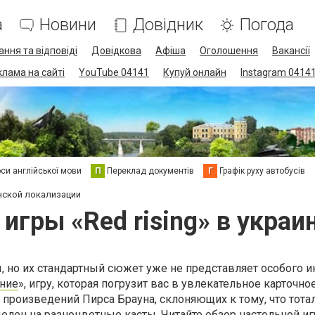
а
Новини
Довідник
Погода
ання та відповіді
Довідкова
Афіша
Оголошення
Вакансії
клама на сайті
YouTube 04141
Купуй онлайн
Instagram 0414
си англійської мови
П
Переклад документів
Г
Графік руху автобусів
инской локализации
игры «Red rising» в укра
, но их стандартный сюжет уже не представляет особого и
ание
», игру, которая погрузит вас в увлекательное карточно
 произведений Пирса Брауна, склоняющих к тому, что тот
елен на разноцветные касты. Читайте обзор настольной и