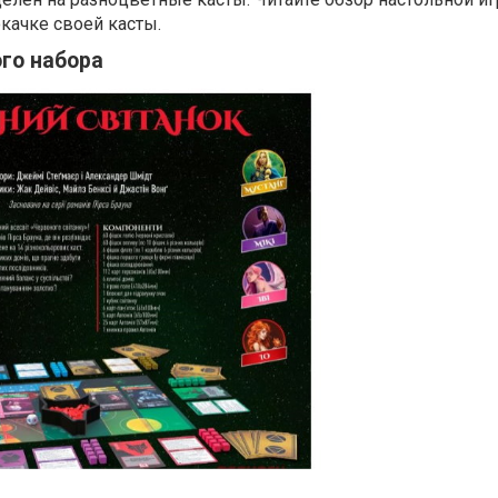
окачке своей касты.
го набора