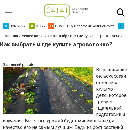
П
Помічник
О
ОСББ
C
COVID-19 у Новограді-Волинському
К
Кур
Головна
Бізнес новини
Как выбрать и где купить агроволокно?
Как выбрать и где купить агроволокно?
Загальний розділ
Выращивание
сельскохозяй
ственных
культур –
дело, которое
требует
тщательной
подготовки и
изучения. Без этого урожай будет минимальным, а
качество его не самым лучшим. Ведь на рост растений