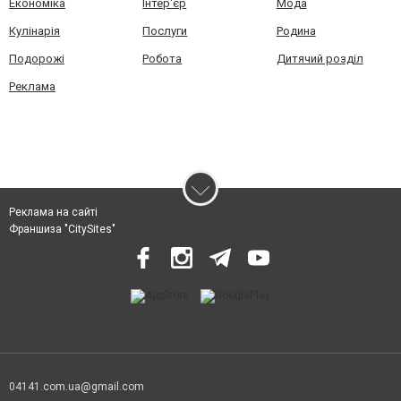
Економіка
Інтер'єр
Мода
Кулінарія
Послуги
Родина
Подорожі
Робота
Дитячий розділ
Реклама
Реклама на сайті
Франшиза "CitySites"
04141.com.ua@gmail.com