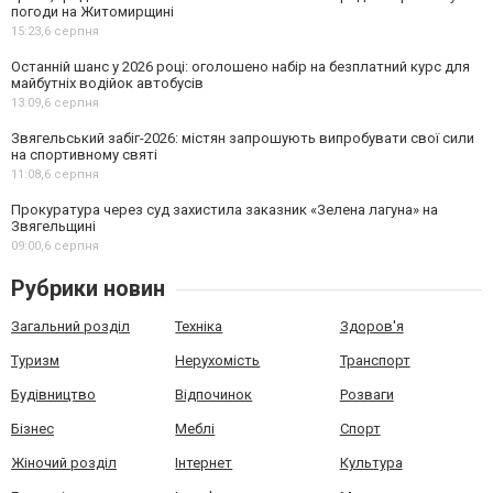
погоди на Житомирщині
15:23,
6 серпня
Останній шанс у 2026 році: оголошено набір на безплатний курс для
майбутніх водійок автобусів
13:09,
6 серпня
Звягельський забіг-2026: містян запрошують випробувати свої сили
на спортивному святі
11:08,
6 серпня
Прокуратура через суд захистила заказник «Зелена лагуна» на
Звягельщині
09:00,
6 серпня
Рубрики новин
Загальний розділ
Техніка
Здоров'я
Туризм
Нерухомість
Транспорт
Будівництво
Відпочинок
Розваги
Бізнес
Меблі
Спорт
Жіночий розділ
Інтернет
Культура