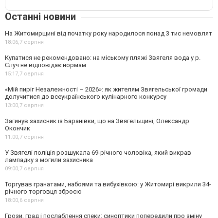
Останні новини
На Житомирщині від початку року народилося понад 3 тис немовлят
18:06,
7 серпня
Купатися не рекомендовано: на міському пляжі Звягеля вода у р.
Случ не відповідає нормам
15:17,
7 серпня
«Мій пиріг Незалежності – 2026»: як жителям Звягельської громади
долучитися до всеукраїнського кулінарного конкурсу
13:00,
7 серпня
Загинув захисник із Баранівки, що на Звягельщині, Олександр
Окончик
11:00,
7 серпня
У Звягелі поліція розшукала 69-річного чоловіка, який викрав
лампадку з могили захисника
09:00,
7 серпня
Торгував гранатами, набоями та вибухівкою: у Житомирі викрили 34-
річного торговця зброєю
18:00,
6 серпня
Грози, град і послаблення спеки: синоптики попередили про зміну