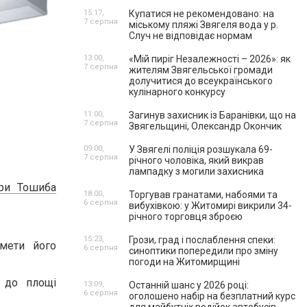
15:17,
Купатися не рекомендовано: на
7 серпня
міському пляжі Звягеля вода у р.
Случ не відповідає нормам
13:00,
«Мій пиріг Незалежності – 2026»: як
7 серпня
жителям Звягельської громади
долучитися до всеукраїнського
кулінарного конкурсу
11:00,
Загинув захисник із Баранівки, що на
7 серпня
Звягельщині, Олександр Окончик
09:00,
У Звягелі поліція розшукала 69-
7 серпня
річного чоловіка, який викрав
лампадку з могили захисника
ери Тошиба
18:00,
Торгував гранатами, набоями та
6 серпня
вибухівкою: у Житомирі викрили 34-
річного торговця зброєю
15:23,
Грози, град і послаблення спеки:
 мети його
6 серпня
синоптики попередили про зміну
погоди на Житомирщині
о до площі
13:09,
Останній шанс у 2026 році:
6 серпня
оголошено набір на безплатний курс