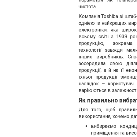
чистота.
Компанія Toshiba зі штаб
однією із найкращих вир
електроніки, яка широ
всьому світі з 1938 ро
продукцію, зокрема 
технології завжди мал
інших виробників. Сп
зосередила свою діял
продукції, а й на її еко
їхньої продукції зменш
наслідок – користувач
варіюються в залежності
Як правильно вибра
Для того, щоб правиль
використання, хочемо да
вибираємо кондиц
приміщення та висот