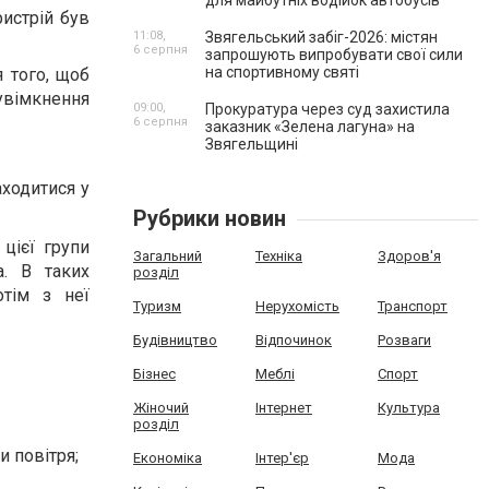
для майбутніх водійок автобусів
истрій був
11:08,
Звягельський забіг-2026: містян
6 серпня
запрошують випробувати свої сили
на спортивному святі
 того, щоб
 увімкнення
09:00,
Прокуратура через суд захистила
6 серпня
заказник «Зелена лагуна» на
Звягельщині
аходитися у
Рубрики новин
 цієї групи
Загальний
Техніка
Здоров'я
а. В таких
розділ
отім з неї
Туризм
Нерухомість
Транспорт
Будівництво
Відпочинок
Розваги
Бізнес
Меблі
Спорт
Жіночий
Інтернет
Культура
розділ
и повітря;
Економіка
Інтер'єр
Мода