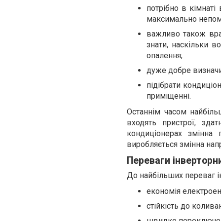
потрібно в кімнаті
максимально непом
важливо також врах
знати, наскільки в
опалення;
дуже добре визначит
підібрати кондиціон
приміщенні.
Останнім часом найбіл
входять пристрої, зда
кондиціонерах змінна 
виробляється змінна напр
Переваги інверторн
До найбільших переваг і
економія електроене
стійкість до колива
швидке переключенн