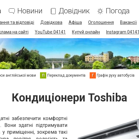
а
Новини
Довідник
Погода
ання та відповіді
Довідкова
Афіша
Оголошення
Вакансії
клама на сайті
YouTube 04141
Купуй онлайн
Instagram 0414
си англійської мови
П
Переклад документів
Г
Графік руху автобусів
Кондиціонери Toshiba
датні забезпечити комфортні
. Вони здатні підтримувати
 у приміщенні, зокрема такі
ура повітря, вологість та