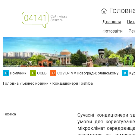
Головн
Дозвілля
Пит
Фотозвіти
Ре
П
Помічник
О
ОСББ
C
COVID-19 у Новограді-Волинському
К
Кур
Головна
Бізнес новини
Кондиціонери Toshiba
Техніка
Сучасні кондиціонери з
умови для користувачів
мікроклімат середовища
параметри як температ