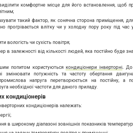
 виділити комфортне місце для його встановлення, щоб пр
ітним;
увати такий фактор, як сонячна сторона приміщення, для
оно прогрівається влітку чи у холодну пору року під час
и вологість чи сухість повітря;
ер в залежності від кількості людей, яка постійно буде зн
ьшим попитом користуються
кондиціонери інверторні
.
До
тні змінювати потужність та частоту обертання двигун
промислова напруга перетворюється на постійну, а п
уга необхідної частоти для даного приладу.
их кондиціонерів
нверторних кондиціонерів належать:
ргії;
ння в широкому діапазоні зовнішніх показників температур
я на задану температуру повітря у приміщенні;