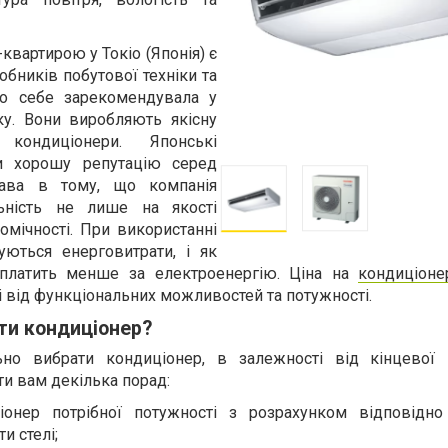
-квартирою у Токіо (Японія) є
обників побутової техніки та
ко себе зарекомендувала у
ку. Вони виробляють якісну
кондиціонери. Японські
и хорошу репутацію серед
рава в тому, що компанія
ьність не лише на якості
номічності. При використанні
уються енерговитрати, і як
 платить менше за електроенергію. Ціна на
кондиціон
 від функціональних можливостей та потужності.
ти кондиціонер?
но вибрати кондиціонер, в залежності від кінцевої
ти вам декілька порад:
іонер потрібної потужності з розрахунком відповідн
и стелі;