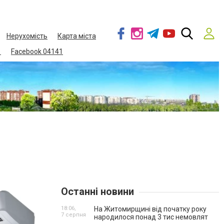
Нерухомість
Карта міста
1
Facebook 04141
Останні новини
18:06,
На Житомирщині від початку року
7 серпня
народилося понад 3 тис немовлят