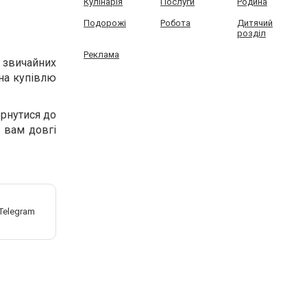
Кулінарія
Послуги
Родина
Подорожі
Робота
Дитячий
розділ
Реклама
 звичайних
 на купівлю
ернутися до
и вам довгі