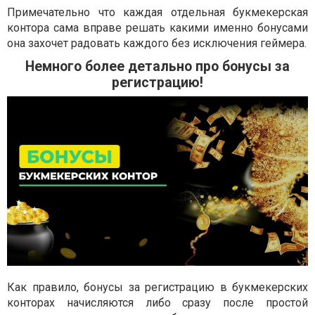
Примечательно что каждая отдельная букмекерская
контора сама вправе решать какими именно бонусами
она захочет радовать каждого без исключения геймера.
Немного более детально про бонусы за
регистрацию!
Как правило, бонусы за регистрацию в букмекерских
конторах начисляются либо сразу после простой