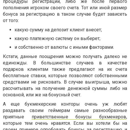
процедуры регистрации, либо же после первого
пополнения игроком своего счета. Тот или иной размер
бонуса за регистрацию в таком случае будет зависеть
от того:
какую сумму на депозит клиент внесет;
какую платежную систему он выберет;
и собственно от валюты с иными факторами.
Кстати, данные поощрения можно получать далеко не
единожды. В большинстве случаев в качестве
подарков клиентам также предлагают на их счета
бесплатные ставки, которые позволяют собственными
средствами не рисковать. В случае выигрыша, можно
рассчитывать на получение денежной суммы либо на
основной, или же на бонусный счет.
А еще букмекерские конторы очень уж любят
раздавать своим геймерам самые разнообразные
приятные
приветственные бонусы букмекеров
,
которые тем очень нравятся. Если вы хотели бы на
своем примере опробовать бонусы за регистрацию и