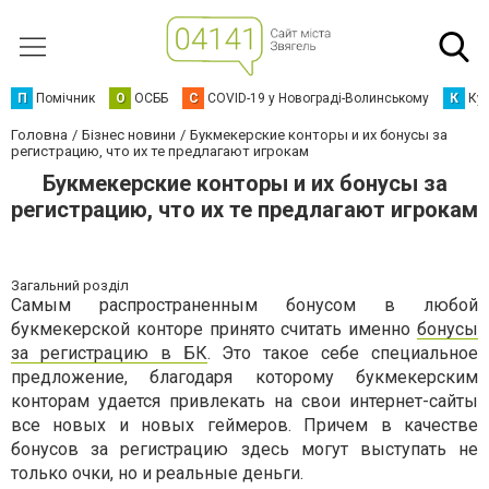
П
Помічник
О
ОСББ
C
COVID-19 у Новограді-Волинському
К
Кур
Головна
Бізнес новини
Букмекерские конторы и их бонусы за
регистрацию, что их те предлагают игрокам
Букмекерские конторы и их бонусы за
регистрацию, что их те предлагают игрокам
Загальний розділ
Самым распространенным бонусом в любой
букмекерской конторе принято считать именно
бонусы
за регистрацию в БК
. Это такое себе специальное
предложение, благодаря которому букмекерским
конторам удается привлекать на свои интернет-сайты
все новых и новых геймеров. Причем в качестве
бонусов за регистрацию здесь могут выступать не
только очки, но и реальные деньги.