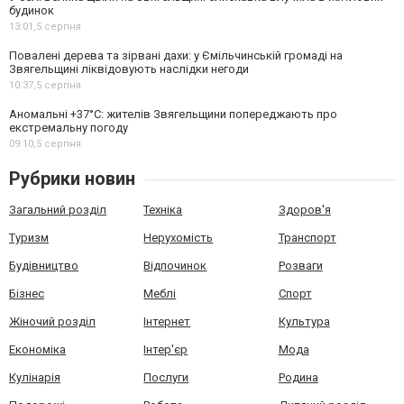
будинок
13:01,
5 серпня
Повалені дерева та зірвані дахи: у Ємільчинській громаді на
Звягельщині ліквідовують наслідки негоди
10:37,
5 серпня
Аномальні +37°C: жителів Звягельщини попереджають про
екстремальну погоду
09:10,
5 серпня
Рубрики новин
Загальний розділ
Техніка
Здоров'я
Туризм
Нерухомість
Транспорт
Будівництво
Відпочинок
Розваги
Бізнес
Меблі
Спорт
Жіночий розділ
Інтернет
Культура
Економіка
Інтер'єр
Мода
Кулінарія
Послуги
Родина