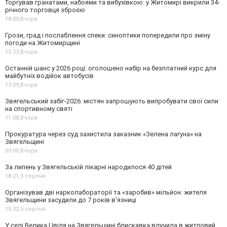
Торгував гранатами, набоями та вибухівкою: у Житомирі викрили 34-
річного торговця зброєю
18:00,
Вчора
Грози, град і послаблення спеки: синоптики попередили про зміну
погоди на Житомирщині
15:23,
Вчора
Останній шанс у 2026 році: оголошено набір на безплатний курс для
майбутніх водійок автобусів
13:09,
Вчора
Звягельський забіг-2026: містян запрошують випробувати свої сили
на спортивному святі
11:08,
Вчора
Прокуратура через суд захистила заказник «Зелена лагуна» на
Звягельщині
09:00,
Вчора
За липень у Звягельській лікарні народилося 40 дітей
18:21,
5 серпня
Організував дві нарколабораторії та «заробив» мільйон: жителя
Звягельщини засудили до 7 років в'язниці
15:32,
5 серпня
У селі Велика Цвіля на Звягельщині блискавка влучила в житловий