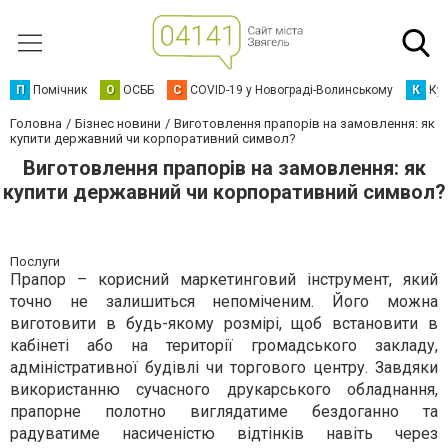
П
Помічник
О
ОСББ
C
COVID-19 у Новограді-Волинському
К
Кур
Головна
Бізнес новини
Виготовлення прапорів на замовлення: як
купити державний чи корпоративний символ?
Виготовлення прапорів на замовлення: як
купити державний чи корпоративний символ?
Послуги
Прапор – корисний маркетинговий інструмент, який
точно не залишиться непоміченим. Його можна
виготовити в будь-якому розмірі, щоб встановити в
кабінеті або на території громадського закладу,
адміністративної будівлі чи торгового центру. Завдяки
використанню сучасного друкарського обладнання,
прапорне полотно виглядатиме бездоганно та
радуватиме насиченістю відтінків навіть через