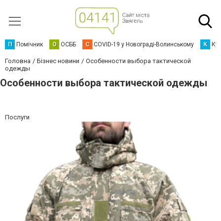
П
Помічник
О
ОСББ
C
COVID-19 у Новограді-Волинському
К
Кур
Головна
Бізнес новини
Особенности выбора тактической
одежды
Особенности выбора тактической одежды
Послуги