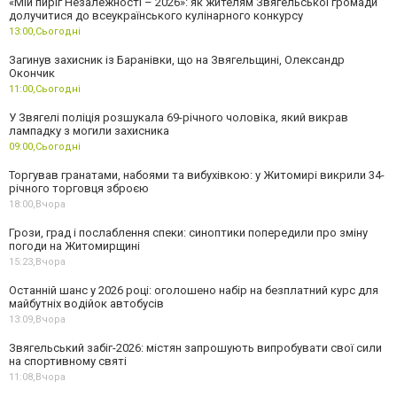
«Мій пиріг Незалежності – 2026»: як жителям Звягельської громади
долучитися до всеукраїнського кулінарного конкурсу
13:00,
Сьогодні
Загинув захисник із Баранівки, що на Звягельщині, Олександр
Окончик
11:00,
Сьогодні
У Звягелі поліція розшукала 69-річного чоловіка, який викрав
лампадку з могили захисника
09:00,
Сьогодні
Торгував гранатами, набоями та вибухівкою: у Житомирі викрили 34-
річного торговця зброєю
18:00,
Вчора
Грози, град і послаблення спеки: синоптики попередили про зміну
погоди на Житомирщині
15:23,
Вчора
Останній шанс у 2026 році: оголошено набір на безплатний курс для
майбутніх водійок автобусів
13:09,
Вчора
Звягельський забіг-2026: містян запрошують випробувати свої сили
на спортивному святі
11:08,
Вчора