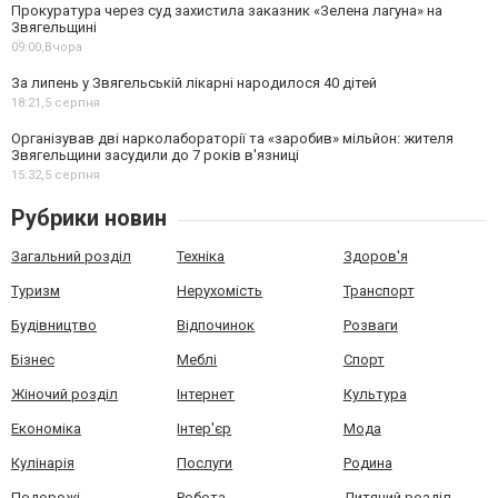
Прокуратура через суд захистила заказник «Зелена лагуна» на
Звягельщині
09:00,
Вчора
За липень у Звягельській лікарні народилося 40 дітей
18:21,
5 серпня
Організував дві нарколабораторії та «заробив» мільйон: жителя
Звягельщини засудили до 7 років в'язниці
15:32,
5 серпня
Рубрики новин
Загальний розділ
Техніка
Здоров'я
Туризм
Нерухомість
Транспорт
Будівництво
Відпочинок
Розваги
Бізнес
Меблі
Спорт
Жіночий розділ
Інтернет
Культура
Економіка
Інтер'єр
Мода
Кулінарія
Послуги
Родина
Подорожі
Робота
Дитячий розділ