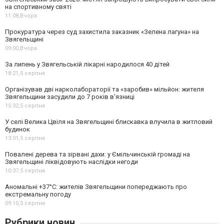
на спортивному святі
11:08,
Вчора
Прокуратура через суд захистила заказник «Зелена лагуна» на
Звягельщині
09:00,
Вчора
За липень у Звягельській лікарні народилося 40 дітей
18:21,
5 серпня
Організував дві нарколабораторії та «заробив» мільйон: жителя
Звягельщини засудили до 7 років в'язниці
15:32,
5 серпня
У селі Велика Цвіля на Звягельщині блискавка влучила в житловий
будинок
13:01,
5 серпня
Повалені дерева та зірвані дахи: у Ємільчинській громаді на
Звягельщині ліквідовують наслідки негоди
10:37,
5 серпня
Аномальні +37°C: жителів Звягельщини попереджають про
екстремальну погоду
09:10,
5 серпня
Рубрики новин