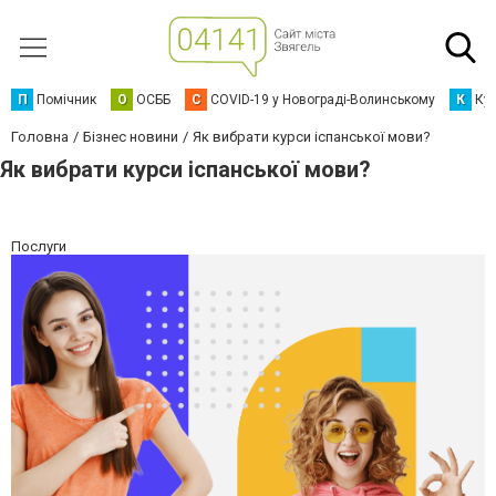
П
Помічник
О
ОСББ
C
COVID-19 у Новограді-Волинському
К
Кур
Головна
Бізнес новини
Як вибрати курси іспанської мови?
Як вибрати курси іспанської мови?
Послуги