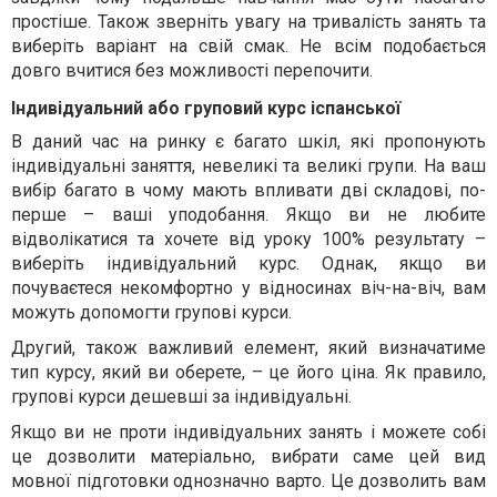
простіше. Також зверніть увагу на тривалість занять та
виберіть варіант на свій смак. Не всім подобається
довго вчитися без можливості перепочити.
Індивідуальний або груповий курс іспанської
В даний час на ринку є багато шкіл, які пропонують
індивідуальні заняття, невеликі та великі групи. На ваш
вибір багато в чому мають впливати дві складові, по-
перше – ваші уподобання. Якщо ви не любите
відволікатися та хочете від уроку 100% результату –
виберіть індивідуальний курс. Однак, якщо ви
почуваєтеся некомфортно у відносинах віч-на-віч, вам
можуть допомогти групові курси.
Другий, також важливий елемент, який визначатиме
тип курсу, який ви оберете, – це його ціна. Як правило,
групові курси дешевші за індивідуальні.
Якщо ви не проти індивідуальних занять і можете собі
це дозволити матеріально, вибрати саме цей вид
мовної підготовки однозначно варто. Це дозволить вам