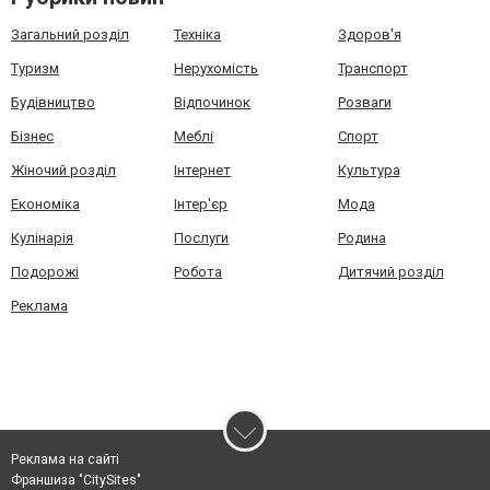
Загальний розділ
Техніка
Здоров'я
Туризм
Нерухомість
Транспорт
Будівництво
Відпочинок
Розваги
Бізнес
Меблі
Спорт
Жіночий розділ
Інтернет
Культура
Економіка
Інтер'єр
Мода
Кулінарія
Послуги
Родина
Подорожі
Робота
Дитячий розділ
Реклама
Реклама на сайті
Франшиза "CitySites"