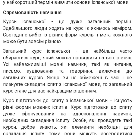
у найкоротший термін вивчити основи іспанської мови.
Спрямованість навчання
Курси іспанської - це дуже загальний термін.
Здебільшого люди ходять на курс із якимось наміром.
Сьогодні є вибір із різних форм курсів, і мета кожного
може бути зовсім різною.
Загальний курс іспанської - це найбільш часто
обирається курс, який можна проводити на всіх рівнях.
Усі найважливіші мовні навички, такі як читання,
письмо, аудіювання та говоріння, включені до
загальних курсів. Якщо ви не обмежені в часі і не
плануєте складати іспит з іспанської мови, то загальний
курс стане для вас найкращим рішенням.
Курс підготовки до іспиту з іспанської мови – існують
різні форми мовних іспитів. Курс підготовки до іспиту
дуже сфокусований на вдосконаленні навичок,
необхідних складання іспиту. Особи, які проводять такі
курси, добре знають, які елементи необхідні для
складання іспиту, тому вони можуть зосередитися