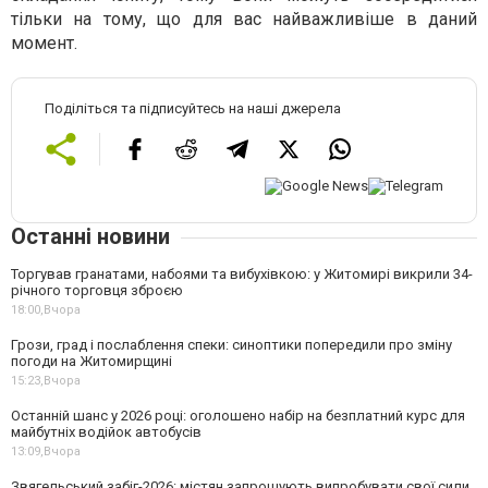
тільки на тому, що для вас найважливіше в даний
момент.
Поділіться та підписуйтесь на наші джерела
Останні новини
Торгував гранатами, набоями та вибухівкою: у Житомирі викрили 34-
річного торговця зброєю
18:00,
Вчора
Грози, град і послаблення спеки: синоптики попередили про зміну
погоди на Житомирщині
15:23,
Вчора
Останній шанс у 2026 році: оголошено набір на безплатний курс для
майбутніх водійок автобусів
13:09,
Вчора
Звягельський забіг-2026: містян запрошують випробувати свої сили