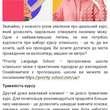
Звичайно, у кожного різне уявлення про ідеальний курс,
який дозволить задовільно опанувати іноземну мову.
Одне з найважливіших питань, на яке потрібно
відповісти при виборі курсу іспанської, - це те, де ви
хочете, щоб він проходив. Ви хочете дістатися до міста
проведення на велосипеді, машині чи метро?
"Priority Language School – прогресивна школа
іспанської мови з практичним підходом до викладання.
Ознайомитися з пропозицією школи ви можете за
посиланням
https://priority-school.com/ua/
!
Тривалість курсу
Другий дуже важливий елемент – як довго триватиме
курс. Для початківців рекомендується приділяти більше
часу навчанню - це дозволить швидше вивчити основи,
завдяки чому подальше навчання має бути набагато