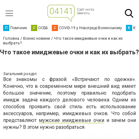
П
Помічник
О
ОСББ
C
COVID-19 у Новограді-Волинському
К
Кур
Головна
Бізнес новини
Что такое имиджевые очки и как их
выбрать?
Что такое имиджевые очки и как их выбрать?
Загальний розділ
Все знакомы с фразой: «Встречают по одежке».
Конечно, что в современном мире внешний вид имеет
большое значение, поэтому правильно подобрать
имидж задача каждого делового человека. Одним из
способов проявить свой стиль есть использование
аксессуаров, например, имиджевых очков. Что собой
представляют
мужские имиджевые очки
и зачем они
нужны? В этом нужно разобраться.