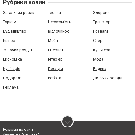
Рубрики новин
Загальний розділ
Техніка
Здоров'я
Туризм
Нерухомість
Транспорт
Будівництво
Відпочинок
Розваги
Бізнес
Меблі
Спорт
Жіночий розділ
Інтернет
Культура
Економіка
Інтер'єр
Мода
Кулінарія
Послуги
Родина
Подорожі
Робота
Дитячий розділ
Реклама
Реклама на сайті