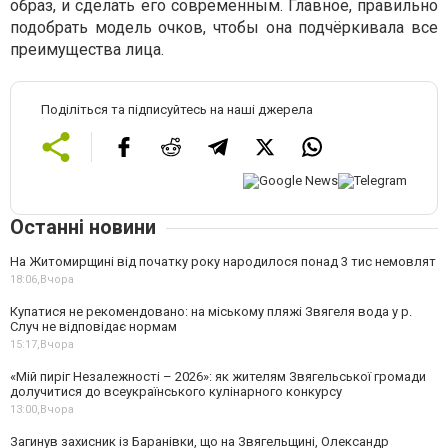
образ, и сделать его современным. Главное, правильно
подобрать модель очков, чтобы она подчёркивала все
преимущества лица.
Поділіться та підписуйтесь на наші джерела
Останні новини
На Житомирщині від початку року народилося понад 3 тис немовлят
18:06,
Вчора
Купатися не рекомендовано: на міському пляжі Звягеля вода у р.
Случ не відповідає нормам
15:17,
Вчора
«Мій пиріг Незалежності – 2026»: як жителям Звягельської громади
долучитися до всеукраїнського кулінарного конкурсу
13:00,
Вчора
Загинув захисник із Баранівки, що на Звягельщині, Олександр