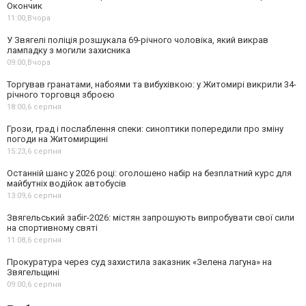
Окончик
11:00,
Вчора
У Звягелі поліція розшукала 69-річного чоловіка, який викрав
лампадку з могили захисника
09:00,
Вчора
Торгував гранатами, набоями та вибухівкою: у Житомирі викрили 34-
річного торговця зброєю
18:00,
6 серпня
Грози, град і послаблення спеки: синоптики попередили про зміну
погоди на Житомирщині
15:23,
6 серпня
Останній шанс у 2026 році: оголошено набір на безплатний курс для
майбутніх водійок автобусів
13:09,
6 серпня
Звягельський забіг-2026: містян запрошують випробувати свої сили
на спортивному святі
11:08,
6 серпня
Прокуратура через суд захистила заказник «Зелена лагуна» на
Звягельщині
09:00,
6 серпня