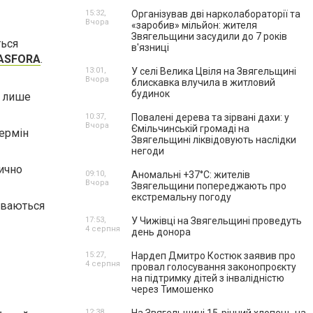
15:32,
Організував дві нарколабораторії та
Вчора
«заробив» мільйон: жителя
Звягельщини засудили до 7 років
ться
в'язниці
 ASFORA
.
13:01,
У селі Велика Цвіля на Звягельщині
Вчора
блискавка влучила в житловий
будинок
я лише
10:37,
Повалені дерева та зірвані дахи: у
Вчора
Ємільчинській громаді на
ермін
Звягельщині ліквідовують наслідки
негоди
ично
09:10,
Аномальні +37°C: жителів
Вчора
Звягельщини попереджають про
екстремальну погоду
риваються
17:53,
У Чижівці на Звягельщині проведуть
4 серпня
день донора
15:27,
Нардеп Дмитро Костюк заявив про
4 серпня
провал голосування законопроєкту
на підтримку дітей з інвалідністю
через Тимошенко
12:38,