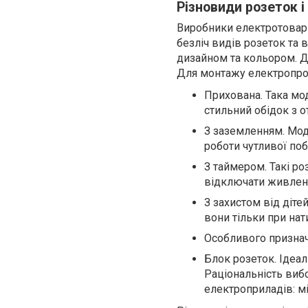
Різновиди розеток і
Виробники електротовар
безліч видів розеток та 
дизайном та кольором. Д
Для монтажу електропров
Прихована. Така мо
стильний обідок з о
З заземленням. Мод
роботи чутливої поб
З таймером. Такі р
відключати живлен
З захистом від діте
вони тільки при нат
Особливого признач
Блок розеток. Ідеал
Раціональність виб
електроприладів: м