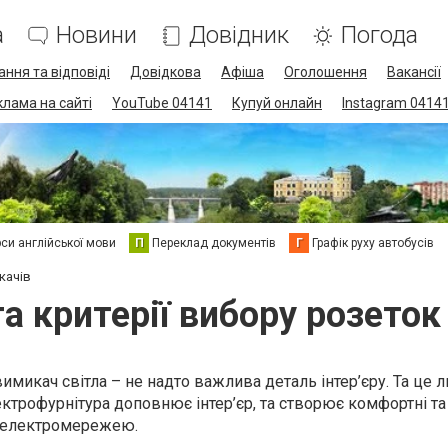
а
Новини
Довідник
Погода
ання та відповіді
Довідкова
Афіша
Оголошення
Вакансії
клама на сайті
YouTube 04141
Купуй онлайн
Instagram 0414
си англійської мови
П
Переклад документів
Г
Графік руху автобусів
качів
а критерії вибору розеток
вимикач світла – не надто важлива деталь інтер’єру. Та це 
ктрофурнітура доповнює інтер’єр, та створює комфортні та
 електромережею.