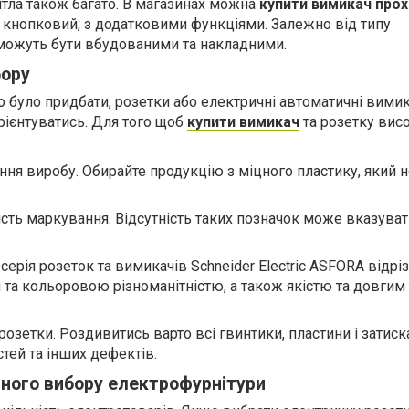
ітла також багато. В магазинах можна
купити вимикач прох
, кнопковий, з додатковими функціями. Залежно від типу
можуть бути вбудованими та накладними.
бору
о було придбати, розетки або електричні автоматичні вимика
орієнтуватись. Для того щоб
купити вимикач
та розетку висо
ня виробу. Обирайте продукцію з міцного пластику, який н
.
ість маркування. Відсутність таких позначок може вказуват
серія розеток та вимикачів Schneider Electric ASFORA відр
та кольоровою різноманітністю, а також якістю та довгим
озетки. Роздивитись варто всі гвинтики, пластини і затиска
стей та інших дефектів.
ного вибору електрофурнітури