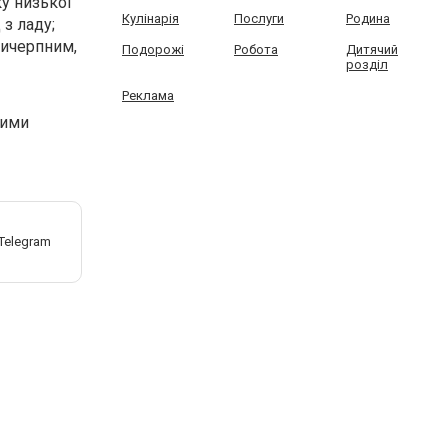
ку низької
Кулінарія
Послуги
Родина
з ладу;
вичерпним,
Подорожі
Робота
Дитячий
розділ
Реклама
ними