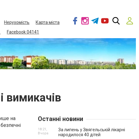
Нерухомість
Карта міста
1
Facebook 04141
 і вимикачів
Останні новини
лише на
 безпечні
18:21,
За липень у Звягельській лікарні
Вчора
народилося 40 дітей