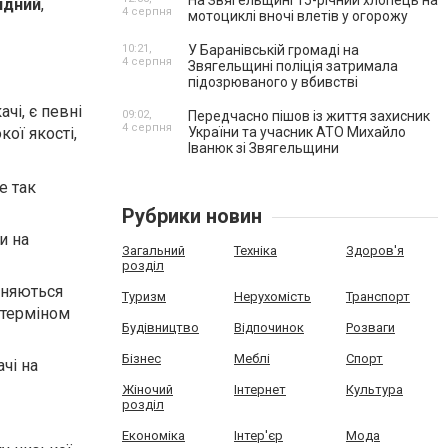
На Звягельщині 15-річний хлопець на
ідний
,
4 серпня
мотоциклі вночі влетів у огорожу
10:21,
У Баранівській громаді на
4 серпня
Звягельщині поліція затримала
підозрюваного у вбивстві
чі, є певні
09:02,
Передчасно пішов із життя захисник
4 серпня
кої якості,
України та учасник АТО Михайло
Іванюк зі Звягельщини
е так
Рубрики новин
и на
Загальний
Техніка
Здоров'я
розділ
ізняються
Туризм
Нерухомість
Транспорт
 терміном
Будівництво
Відпочинок
Розваги
Бізнес
Меблі
Спорт
чі на
Жіночий
Інтернет
Культура
розділ
Економіка
Інтер'єр
Мода