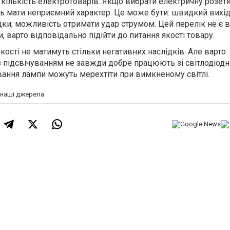
 кількість електротоварів. Якщо вибрати електричну розет
ть мати неприємний характер. Це може бути: швидкий вихід 
ки; можливість отримати удар струмом. Цей перелік не є 
, варто відповідально підійти до питання якості товару.
якості не матимуть стільки негативних наслідків. Але варто
з підсвічуванням не завжди добре працюють зі світлодіод
вання лампи можуть мерехтіти при вимкненому світлі.
а наші джерела