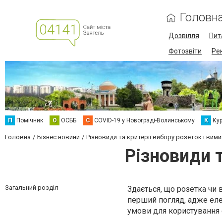
Головн
Дозвілля
Пит
Фотозвіти
Ре
П
Помічник
О
ОСББ
C
COVID-19 у Новограді-Волинському
К
Кур
Головна
Бізнес новини
Різновиди та критерії вибору розеток і вими
Різновиди т
Загальний розділ
Здається, що розетка чи 
перший погляд, адже еле
умови для користування