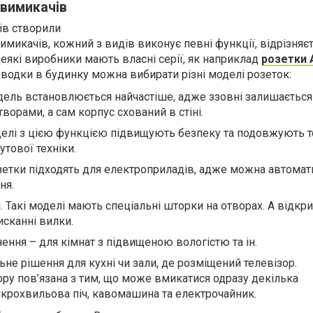
 вимикачів
ів створили
вимикачів, кожний з видів виконує певні функції, відрізняє
еякі виробники мають власні серії, як наприклад
розетки
одки в будинку можна вибирати різні моделі розеток:
дель встановлюється найчастіше, адже ззовні залишаєтьс
творами, а сам корпус схований в стіні.
елі з цією функцією підвищують безпеку та подовжують т
утової техніки.
озетки підходять для електроприладів, адже можна автомат
ня.
й. Такі моделі мають спеціальні шторки на отворах. А відк
исканні вилки.
ення – для кімнат з підвищеною вологістю та ін.
ьне рішення для кухні чи зали, де розміщений телевізор.
ору пов’язана з тим, що може вмикатися одразу декілька
ікрохвильова піч, кавомашина та електрочайник.