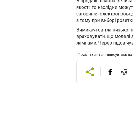
В продажі наявна велика
якості, то наслідки можу
загоряння електропровод
а тому при виборі розетки
Вимикачі світла низької 
враховувати, що моделі 
лампами. Через підсвічу
Поділіться та підписуйтесь н