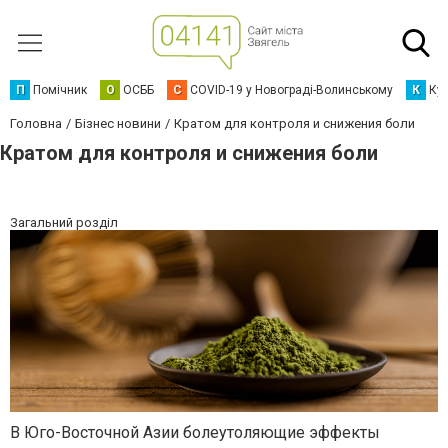
П
Помічник
О
ОСББ
C
COVID-19 у Новограді-Волинському
К
Кур
Головна
Бізнес новини
Кратом для контроля и снижения боли
Кратом для контроля и снижения боли
Загальний розділ
В Юго-Восточной Азии болеутоляющие эффекты