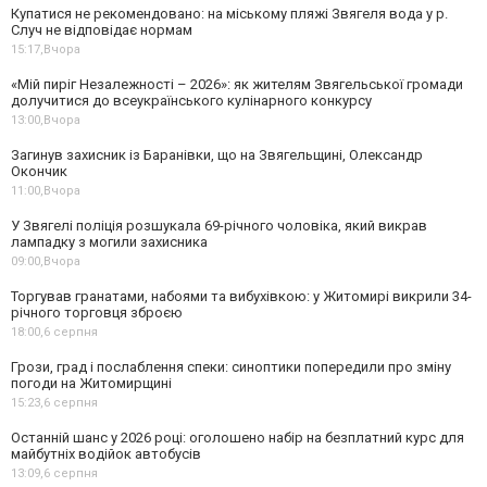
Купатися не рекомендовано: на міському пляжі Звягеля вода у р.
Случ не відповідає нормам
15:17,
Вчора
«Мій пиріг Незалежності – 2026»: як жителям Звягельської громади
долучитися до всеукраїнського кулінарного конкурсу
13:00,
Вчора
Загинув захисник із Баранівки, що на Звягельщині, Олександр
Окончик
11:00,
Вчора
У Звягелі поліція розшукала 69-річного чоловіка, який викрав
лампадку з могили захисника
09:00,
Вчора
Торгував гранатами, набоями та вибухівкою: у Житомирі викрили 34-
річного торговця зброєю
18:00,
6 серпня
Грози, град і послаблення спеки: синоптики попередили про зміну
погоди на Житомирщині
15:23,
6 серпня
Останній шанс у 2026 році: оголошено набір на безплатний курс для
майбутніх водійок автобусів
13:09,
6 серпня