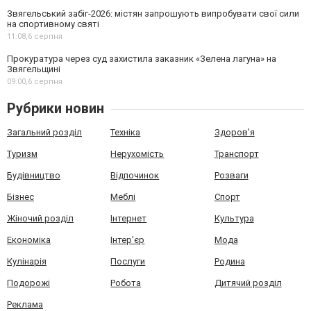
Звягельський забіг-2026: містян запрошують випробувати свої сили
на спортивному святі
11:08,
6 серпня
Прокуратура через суд захистила заказник «Зелена лагуна» на
Звягельщині
09:00,
6 серпня
Рубрики новин
Загальний розділ
Техніка
Здоров'я
Туризм
Нерухомість
Транспорт
Будівництво
Відпочинок
Розваги
Бізнес
Меблі
Спорт
Жіночий розділ
Інтернет
Культура
Економіка
Інтер'єр
Мода
Кулінарія
Послуги
Родина
Подорожі
Робота
Дитячий розділ
Реклама