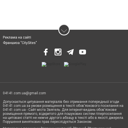
Реклама на сайті
Франшиза "CitySites"
04141.com.ua@gmail.com
Допускається цитування матеріалів без отримання попередньої згоди
04141.com.ua за умови розміщення в тексті обов'язкового посилання на
04141.com.ua - Сайт міста Звягель. Для інтернет-видань обов'язкове
розміщення прямого, відкритого для пошукових систем гіперпосилання
на цитовані статті не нижче другого абзацу в тексті або в якості джерела.
Порушення виняткових прав переслідується Законом.