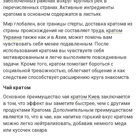
заболоченных районах вокруг крупных рек в
перечисленных странах. Активные ингредиенты
кратома в основном содержатся в листьях.
Мир глобален, все границы стерты, доставка кратома из
страны происхождения не составляет труда,
кратом
Украина
также как и в Азии, может помочь вам
чувствовать себя менее подавленным. После
использования кратома вы чувствуете себя
мотивированным и легче выполняете повседневные
задачи. Кроме того, кратом помогает бороться с
социальной тревожностью, облегчает общение и как
следствие способствует расширению круга знакомств.
Чай кратом
Основное преимущество чая
кратом Киев
заключается
в том, что эффект вы заметите быстрее, чем с другими
продуктами Кратома. Дополнительным преимуществом
является то, что в чае, как напитке горький вкус кратома
можно легко нейтрализовать, добавив немного меда
или кусочек сахара.