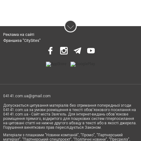
Реклама на сайті
Франшиза "CitySites"
04141.com.ua@gmail.com
Допускається цитування матеріалів без отримання попередньої згоди
04141.com.ua за умови розміщення в тексті обов'язкового посилання на
04141.com.ua - Сайт міста Звягель. Для інтернет-видань обов'язкове
розміщення прямого, відкритого для пошукових систем гіперпосилання
на цитовані статті не нижче другого абзацу в тексті або в якості джерела.
Порушення виняткових прав переслідується Законом.
Матеріали з плашками "Новини компаній", "Промо", "Партнерський
матеріал", "Партнерський спецпроєкт", "Політичні новини", "Пресреліз",