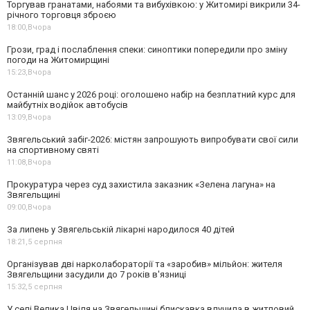
Торгував гранатами, набоями та вибухівкою: у Житомирі викрили 34-
річного торговця зброєю
18:00,
Вчора
Грози, град і послаблення спеки: синоптики попередили про зміну
погоди на Житомирщині
15:23,
Вчора
Останній шанс у 2026 році: оголошено набір на безплатний курс для
майбутніх водійок автобусів
13:09,
Вчора
Звягельський забіг-2026: містян запрошують випробувати свої сили
на спортивному святі
11:08,
Вчора
Прокуратура через суд захистила заказник «Зелена лагуна» на
Звягельщині
09:00,
Вчора
За липень у Звягельській лікарні народилося 40 дітей
18:21,
5 серпня
Організував дві нарколабораторії та «заробив» мільйон: жителя
Звягельщини засудили до 7 років в'язниці
15:32,
5 серпня
У селі Велика Цвіля на Звягельщині блискавка влучила в житловий