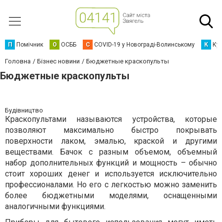
П
Помічник
О
ОСББ
C
COVID-19 у Новограді-Волинському
К
Кур
Головна
Бізнес новини
Бюджетные краскопульты
Бюджетные краскопульты
Будівництво
Краскопультами называются устройства, которые
позволяют максимально быстро покрывать
поверхности лаком, эмалью, краской и другими
веществами. Бачок с разным объемом, объемный
набор дополнительных функций и мощность – обычно
стоит хороших денег и используется исключительно
профессионалами. Но его с легкостью можно заменить
более бюджетными моделями, оснащенными
аналогичными функциями.