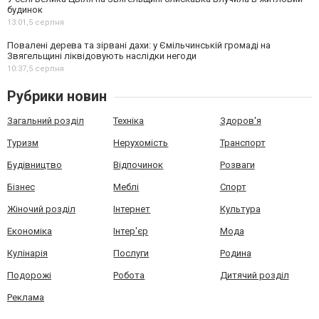
будинок
13:01,
5 серпня
Повалені дерева та зірвані дахи: у Ємільчинській громаді на
Звягельщині ліквідовують наслідки негоди
10:37,
5 серпня
Рубрики новин
Загальний розділ
Техніка
Здоров'я
Туризм
Нерухомість
Транспорт
Будівництво
Відпочинок
Розваги
Бізнес
Меблі
Спорт
Жіночий розділ
Інтернет
Культура
Економіка
Інтер'єр
Мода
Кулінарія
Послуги
Родина
Подорожі
Робота
Дитячий розділ
Реклама