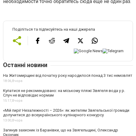
необходимости точно обратитесь сюда еще не один раз.
Поділіться та підписуйтесь на наші джерела
Останні новини
На Житомирщині від початку року народилося понад 3 тис немовлят
18:06,
Вчора
Купатися не рекомендовано: на міському пляжі Звягеля вода у р.
Случ не відповідає нормам
15:17,
Вчора
«Мій пиріг Незалежності – 2026»: як жителям Звягельської громади
долучитися до всеукраїнського кулінарного конкурсу
13:00,
Вчора
Загинув захисник із Баранівки, що на Звягельщині, Олександр
Окончик