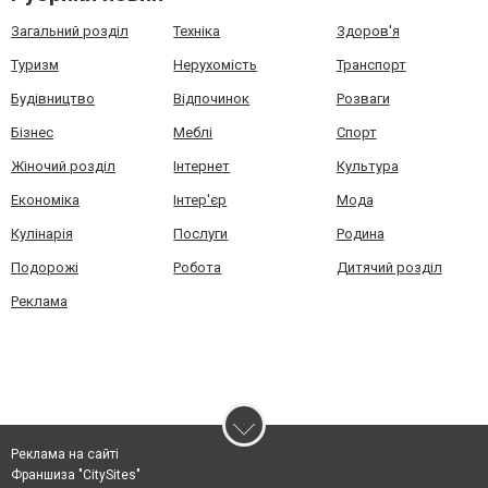
Загальний розділ
Техніка
Здоров'я
Туризм
Нерухомість
Транспорт
Будівництво
Відпочинок
Розваги
Бізнес
Меблі
Спорт
Жіночий розділ
Інтернет
Культура
Економіка
Інтер'єр
Мода
Кулінарія
Послуги
Родина
Подорожі
Робота
Дитячий розділ
Реклама
Реклама на сайті
Франшиза "CitySites"