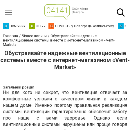
П
Помічник
О
ОСББ
C
COVID-19 у Новограді-Волинському
К
Кур
Головна
Бізнес новини
Обустраивайте надежные
вентиляционные системы вместе с интернет-магазином «Vent-
Market»
Обустраивайте надежные вентиляционные
системы вместе с интернет-магазином «Vent-
Market»
Загальний розділ
Ни для кого не секрет, что вентиляция отвечает за
комфортные условия с качеством жизни в каждом
нашем доме. Именно поэтому правильная реализация
системы вентиляции гарантированно обеспечит заботу
про наше с вами здоровье. Однако если
вентиляционные системы нарушены или проще говоря