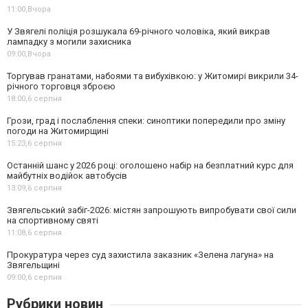
11:00,
Вчора
У Звягелі поліція розшукала 69-річного чоловіка, який викрав
лампадку з могили захисника
09:00,
Вчора
Торгував гранатами, набоями та вибухівкою: у Житомирі викрили 34-
річного торговця зброєю
18:00,
6 серпня
Грози, град і послаблення спеки: синоптики попередили про зміну
погоди на Житомирщині
15:23,
6 серпня
Останній шанс у 2026 році: оголошено набір на безплатний курс для
майбутніх водійок автобусів
13:09,
6 серпня
Звягельський забіг-2026: містян запрошують випробувати свої сили
на спортивному святі
11:08,
6 серпня
Прокуратура через суд захистила заказник «Зелена лагуна» на
Звягельщині
09:00,
6 серпня
Рубрики новин