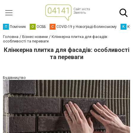
П
Помічник
О
ОСББ
C
COVID-19 у Новограді-Волинському
К
Кур
Головна
Бізнес новини
Клінкерна плитка для фасадів:
особливості та переваги
Клінкерна плитка для фасадів: особливості
та переваги
Будівництво