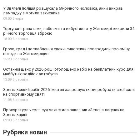
У Звягелі поліція розшукала 69-річного чоловіка, який викрав
лампадку з могили захисника
09:00,
Вчора
Торгував гранатами, набоями та вибухівкою: у Житомирі викрили 34-
річного торговця зброєю
18:00,
6 серпня
Грози, град і послаблення спеки: синоптики попередили про зміну
погоди на Житомирщині
15:23,
6 серпня
Останній шанс у 2026 році: оголошено набір на безплатний курс для
майбутніх водійок автобусів
13:09,
6 серпня
Звягельський забіг-2026: містян запрошують випробувати свої сили
на спортивному святі
11:08,
6 серпня
Прокуратура через суд захистила заказник «Зелена лагуна» на
Звягельщині
09:00,
6 серпня
Рубрики новин