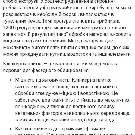
спосіб екструзії. У ході екструдування в сировині
роблять отвори у формі майбутнього виробу, потім маса
розрізається в необхідній формі і випалюється в
тунельних печах. Температура становить приблизно
1200 градусів, що дає можливість матеріалу повністю
запектися. В результаті такої обробки матеріал виходить
міцним, гладким та стійким. Метод екструзії дає
можливість виготовляти плити складних форм, до яких
можна приєднувати кутики, водостоки та інші елементи.
Клінкерна плитка – це матеріал, який має декілька
переваг для фасадного облицювання:
Міцність і довговічність. Клінкерна плитка
виготовляється з глини, яка після спеціальної
обробки стає дуже міцною і водостійкою. Це
забезпечує довговічність і стійкість до механічних
пошкоджень, а також до постійного впливу
негативних факторів навколишнього середовища,
таких як опади, сильний вітер, сонце та вода.
Висока стійкість до термічних і фізичних