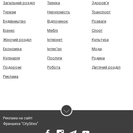
Загальний розділ
Техніка
Здоров'я
Туризм
Нерухомість
Транспорт
Будівництво
Відпочинок
Розваги
Бізнес
Меблі
Спорт
Жіночий розділ
Інтернет
Культура
Економіка
Інтер'єр
Мода
Кулінарія
Послуги
Родина
Подорожі
Робота
Дитячий розділ
Реклама
Реклама на сайті
Франшиза "CitySites"