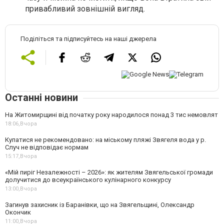
привабливий зовнішній вигляд.
Поділіться та підписуйтесь на наші джерела
Останні новини
На Житомирщині від початку року народилося понад 3 тис немовлят
18:06,
Вчора
Купатися не рекомендовано: на міському пляжі Звягеля вода у р.
Случ не відповідає нормам
15:17,
Вчора
«Мій пиріг Незалежності – 2026»: як жителям Звягельської громади
долучитися до всеукраїнського кулінарного конкурсу
13:00,
Вчора
Загинув захисник із Баранівки, що на Звягельщині, Олександр
Окончик
11:00,
Вчора