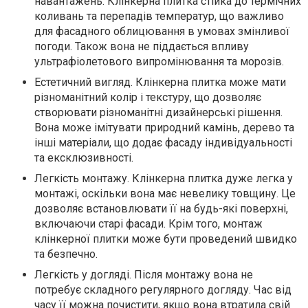
навантажень. Клінкерна плитка стійка до термічних
коливань та перепадів температур, що важливо
для фасадного облицювання в умовах змінливої
погоди. Також вона не піддається впливу
ультрафіолетового випромінювання та морозів.
Естетичний вигляд. Клінкерна плитка може мати
різноманітний колір і текстуру, що дозволяє
створювати різноманітні дизайнерські рішення.
Вона може імітувати природний камінь, дерево та
інші матеріали, що додає фасаду індивідуальності
та ексклюзивності.
Легкість монтажу. Клінкерна плитка дуже легка у
монтажі, оскільки вона має невелику товщину. Це
дозволяє встановлювати її на будь-які поверхні,
включаючи старі фасади. Крім того, монтаж
клінкерної плитки може бути проведений швидко
та безпечно.
Легкість у догляді. Після монтажу вона не
потребує складного регулярного догляду. Час від
часу її можна почистити, якщо вона втратила свій