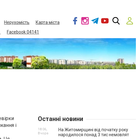
Нерухомість
Карта міста
1
Facebook 04141
Останні новини
евірки
кання і
18:06,
На Житомирщині від початку року
Вчора
народилося понад 3 тис немовлят
. Ця