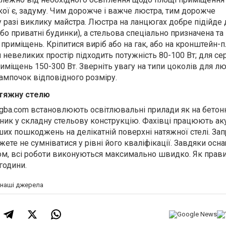
кої є, задуму. Чим дорожче і важче люстра, тим дорожче
 разі виклику майстра. Люстра на ланцюгах добре підійде 
або приватні будинки), а стельова спеціально призначена та
приміщень. Кріпитися виріб або на гак, або на кронштейн-
я невеликих простір підходить потужність 80-100 Вт; для се
риміщень 150-300 Вт. Зверніть увагу на типи цоколів для л
мпочок відповідного розміру.
атяжну стелю
gba.com встановлюють освітлювальні прилади як на бетон
ник у складну стельову конструкцію. Фахівці працюють аку
их пошкоджень на делікатній поверхні натяжної стелі. З
ете не сумніватися у рівні його кваліфікації. Завдяки ос
м, всі роботи виконуються максимально швидко. Як прави
години.
а наші джерела