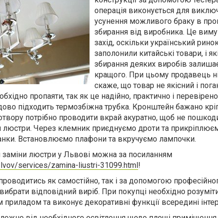
операція виконується для виклю
усунення можливого браку в про
збирання від виробника. Це вим
захід, оскільки український рино
заполонили китайські товари, і як
збирання деяких виробів залиша
кращого. При цьому продавець н
скаже, що товар не якісний і пога
обхідно пропаяти, так як це надійно, практично і перевірен
удово підходить термозбіжна трубка. Кронштейн бажано крі
 отвору потрібно проводити вкрай акуратно, щоб не пошкод
я люстри. Через клемник приєднуємо дроти та прикріплює
анки. Встановлюємо плафони та вкручуємо лампочки.
 заміни люстри у Львові можна за посиланням
lvov/services/zamina-liustri-31099.html
!
роводитись як самостійно, так і за допомогою професійног
вибрати відповідний виріб. При покупці необхідно розуміт
 приладом та виконує декоративні функції всередині інтер
алежно від необхідного освітлення щодо площі приміщення 