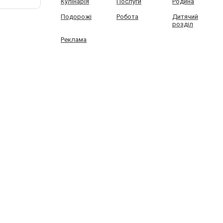
Кулінарія
Послуги
Родина
Подорожі
Робота
Дитячий
розділ
Реклама