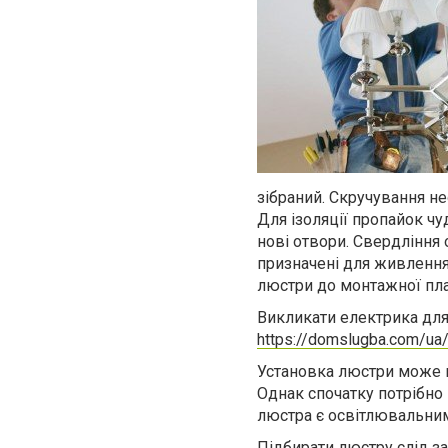
зібраний. Скручування не
Для ізоляції пропайок ч
нові отвори. Свердління
призначені для живленн
люстри до монтажної пл
Викликати електрика для
https://domslugba.com/ua/
Установка люстри може п
Однак спочатку потрібно 
люстра є освітлювальним
Підбирати люстру слід з