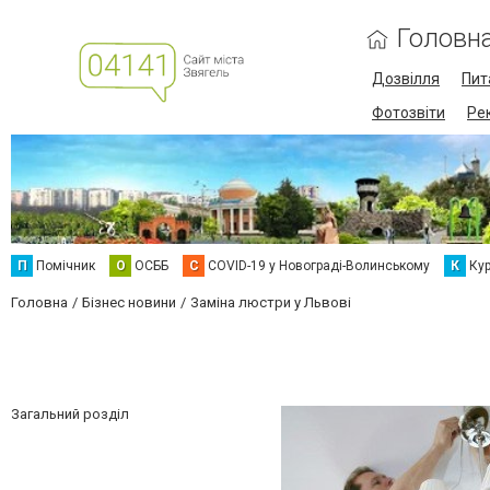
Головн
Дозвілля
Пит
Фотозвіти
Ре
П
Помічник
О
ОСББ
C
COVID-19 у Новограді-Волинському
К
Кур
Головна
Бізнес новини
Заміна люстри у Львові
Загальний розділ