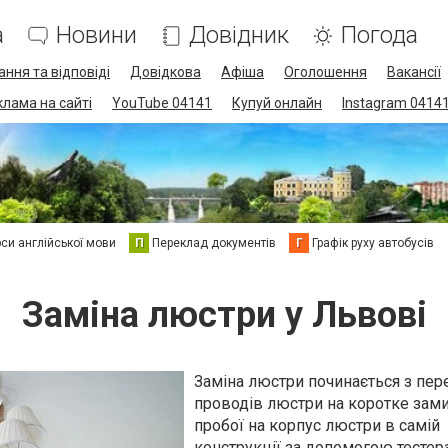
а
Новини
Довідник
Погода
ання та відповіді
Довідкова
Афіша
Оголошення
Вакансії
клама на сайті
YouTube 04141
Купуй онлайн
Instagram 0414
си англійської мови
П
Переклад документів
Г
Графік руху автобусів
Заміна люстри у Львові
Заміна люстри починається з пер
проводів люстри на коротке зами
пробої на корпус люстри в самій
конструкції за допомогою тестера