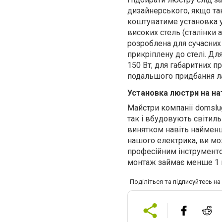
дизайнерського, якщо та
коштуватиме установка у
високих стель (сталінки 
розроблена для сучасних 
прикріплену до стелі. Дл
150 Вт; для габаритних п
подальшого придбання ла
Установка люстри на н
Майстри компанії domslu
так і вбудовують світиль
винятком навіть найменш
нашого електрика, ви мож
професійним інструменто
монтаж займає менше 1 
Поділіться та підписуйтесь н