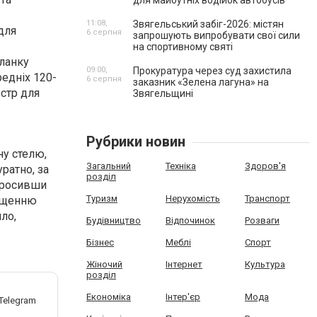
для майбутніх водійок автобусів
11:08,
Звягельський забіг-2026: містян
для
6 серпня
запрошують випробувати свої сили
на спортивному святі
планку
09:00,
Прокуратура через суд захистила
редніх 120-
6 серпня
заказник «Зелена лагуна» на
юстр для
Звягельщині
Рубрики новин
ну стелю,
Загальний
Техніка
Здоров'я
ратно, за
розділ
апросивши
Туризм
Нерухомість
Транспорт
нащенню
ло,
Будівництво
Відпочинок
Розваги
Бізнес
Меблі
Спорт
Жіночий
Інтернет
Культура
розділ
Економіка
Інтер'єр
Мода