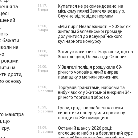
чення та
15:17,
Купатися не рекомендовано: на
Вчора
міському пляжі Звягеля вода у р.
цесі
Случ не відповідає нормам
ушений
к
13:00,
«Мій пиріг Незалежності – 2026»: як
Вчора
жителям Звягельської громади
ість
долучитися до всеукраїнського
є бажати
кулінарного конкурсу
іколи не
11:00,
Загинув захисник із Баранівки, що на
но
Вчора
Звягельщині, Олександр Окончик
о роками.
пити на
09:00,
У Звягелі поліція розшукала 69-
Вчора
річного чоловіка, який викрав
ити дроти,
лампадку з могили захисника
мо основу
18:00,
Торгував гранатами, набоями та
6 серпня
вибухівкою: у Житомирі викрили 34-
річного торговця зброєю
15:23,
Грози, град і послаблення спеки:
6 серпня
синоптики попередили про зміну
о майстра.
погоди на Житомирщині
и, що
'єру.
13:09,
Останній шанс у 2026 році:
6 серпня
оголошено набір на безплатний курс
та