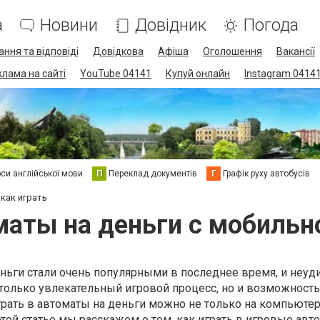
а
Новини
Довідник
Погода
ання та відповіді
Довідкова
Афіша
Оголошення
Вакансії
клама на сайті
YouTube 04141
Купуй онлайн
Instagram 0414
си англійської мови
П
Переклад документів
Г
Графік руху автобусів
как играть
аты на деньги с мобильно
ньги стали очень популярными в последнее время, и неуд
 только увлекательный игровой процесс, но и возможност
рать в автоматы на деньги можно не только на компьютере
той статье мы расскажем о том, как играть в игровые авт