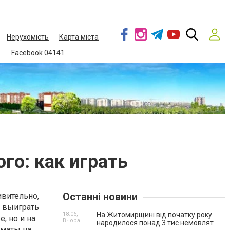
Нерухомість
Карта міста
1
Facebook 04141
го: как играть
Останні новини
ивительно,
ь выиграть
18:06,
На Житомирщині від початку року
, но и на
Вчора
народилося понад 3 тис немовлят
оматы на