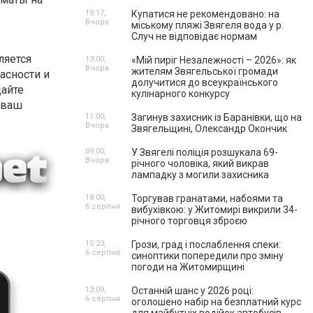
15:17,
Купатися не рекомендовано: на
Вчора
міському пляжі Звягеля вода у р.
Случ не відповідає нормам
ляется
13:00,
«Мій пиріг Незалежності – 2026»: як
Вчора
жителям Звягельської громади
асности и
долучитися до всеукраїнського
щайте
кулінарного конкурсу
 ваш
11:00,
Загинув захисник із Баранівки, що на
Вчора
Звягельщині, Олександр Окончик
09:00,
У Звягелі поліція розшукала 69-
Вчора
річного чоловіка, який викрав
лампадку з могили захисника
18:00,
Торгував гранатами, набоями та
6 серпня
вибухівкою: у Житомирі викрили 34-
річного торговця зброєю
15:23,
Грози, град і послаблення спеки:
6 серпня
синоптики попередили про зміну
погоди на Житомирщині
13:09,
Останній шанс у 2026 році:
6 серпня
оголошено набір на безплатний курс