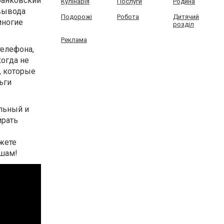
банковский
Кулінарія
Послуги
Родина
 вывода
Подорожі
Робота
Дитячий
многие
розділ
Реклама
телефона,
когда не
, которые
ьги
ельный и
ирать
ожете
ышам!