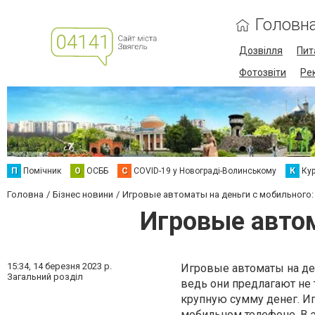
Головн
Дозвілля
Пит
Фотозвіти
Ре
П
Помічник
О
ОСББ
C
COVID-19 у Новограді-Волинському
К
Кур
Головна
Бізнес новини
Игровые автоматы на деньги с мобильного: 
Игровые автом
15:34,
14 березня 2023 р.
Игровые автоматы на де
Загальний розділ
ведь они предлагают не
крупную сумму денег. Иг
мобильном телефоне. В э