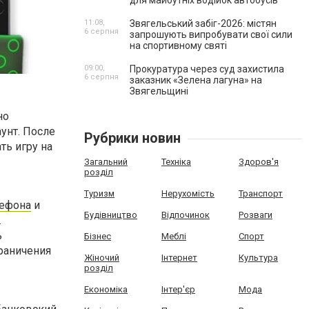
для майбутніх водійок автобусів
11:08,
Звягельський забіг-2026: містян
6 серпня
запрошують випробувати свої сили
на спортивному святі
09:00,
Прокуратура через суд захистила
6 серпня
заказник «Зелена лагуна» на
Звягельщині
но
унт. После
Рубрики новин
ть игру на
Загальний
Техніка
Здоров'я
розділ
Туризм
Нерухомість
Транспорт
лефона
и
Будівництво
Відпочинок
Розваги
.
ь
Бізнес
Меблі
Спорт
раничения
Жіночий
Інтернет
Культура
розділ
Економіка
Інтер'єр
Мода