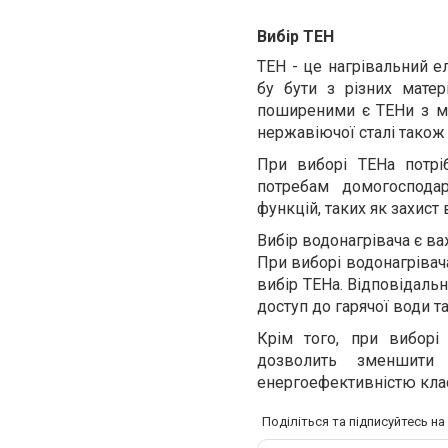
Вибір ТЕН
ТЕН - це нагрівальний е
бу
бути з різних матер
поширеними є ТЕНи з мід
нержавіючої сталі також
При виборі ТЕНа потрі
потребам домогосподар
функцій, таких як захист 
Вибір водонагрівача є в
При виборі водонагрівача
вибір ТЕНа. Відповідаль
доступ до гарячої води т
Крім того, при виборі
дозволить зменшити 
енергоефективністю клас
Поділіться та підписуйтесь н