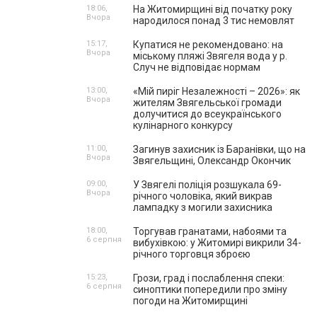
18:06,
На Житомирщині від початку року
Вчора
народилося понад 3 тис немовлят
15:17,
Купатися не рекомендовано: на
Вчора
міському пляжі Звягеля вода у р.
Случ не відповідає нормам
13:00,
«Мій пиріг Незалежності – 2026»: як
Вчора
жителям Звягельської громади
долучитися до всеукраїнського
кулінарного конкурсу
11:00,
Загинув захисник із Баранівки, що на
Вчора
Звягельщині, Олександр Окончик
09:00,
У Звягелі поліція розшукала 69-
Вчора
річного чоловіка, який викрав
лампадку з могили захисника
18:00,
Торгував гранатами, набоями та
6 серпня
вибухівкою: у Житомирі викрили 34-
річного торговця зброєю
15:23,
Грози, град і послаблення спеки:
6 серпня
синоптики попередили про зміну
погоди на Житомирщині