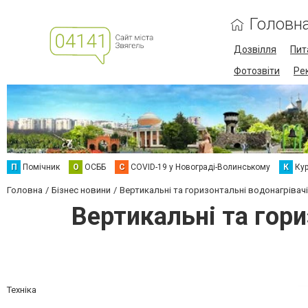
Головн
Дозвілля
Пит
Фотозвіти
Ре
П
Помічник
О
ОСББ
C
COVID-19 у Новограді-Волинському
К
Кур
Головна
Бізнес новини
Вертикальні та горизонтальні водонагрівачі
Вертикальні та гори
Техніка