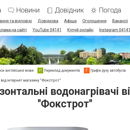
а
Новини
Довідник
Погода
ання та відповіді
Довідкова
Афіша
Оголошення
Вакансії
клама на сайті
YouTube 04141
Купуй онлайн
Instagram 0414
си англійської мови
П
Переклад документів
Г
Графік руху автобусів
 від інтернет магазину "Фокстрот"
зонтальні водонагрівачі в
"Фокстрот"