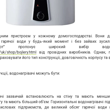
ідним пристроєм у кожному домогосподарстві. Вони 
 гарячої води у будь-який момент і без зайвих зуси
трот" пропонує широкий вибір водонаг
/uk/shop/bojlery.html
від провідних виробників. Однак, 
раховувати його тип конструкції, довговічність корпусу та 
кції, водонагрівачі можуть бути:
вачі зазвичай встановлюють на стіну та мають менши
гу та мають більший об’єм. Горизонтальні водонагрівачі пі
ислових підприємств, де великий обсяг гарячої води 