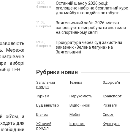
13:09,
Останній шанс у 2026 році:
6 серпня
оголошено набір на безплатний курс
для майбутніх водійок автобусів
11:08,
Звягельський забіг-2026: містян
6 серпня
запрошують випробувати свої сили
на спортивному святі
09:00,
Прокуратура через суд захистила
дозволяють
6 серпня
заказник «Зелена лагуна» на
ль. Мережа
Звягельщині
рівачів
при виборі
вибір ТЕН.
Рубрики новин
Загальний
Техніка
Здоров'я
розділ
Туризм
Нерухомість
Транспорт
Будівництво
Відпочинок
Розваги
Бізнес
Меблі
Спорт
й об’єм, а
дходять для
Жіночий
Інтернет
Культура
розділ
необхідний