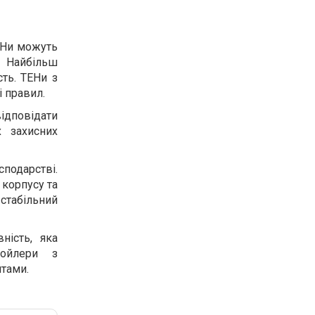
ТЕНи можуть
. Найбільш
сть. ТЕНи з
і правил.
ідповідати
х захисних
сподарстві.
 корпусу та
 стабільний
ність, яка
Бойлери з
нтами.