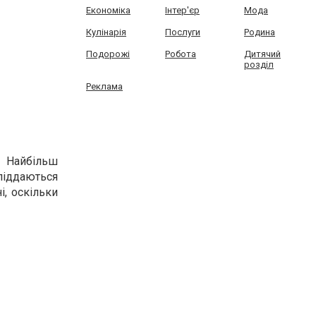
Економіка
Інтер'єр
Мода
Кулінарія
Послуги
Родина
Подорожі
Робота
Дитячий
розділ
Реклама
. Найбільш
 піддаються
і, оскільки