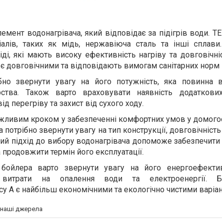
лемент водонагрівача, який відповідає за підігрів води. 
іалів, таких як мідь, нержавіюча сталь та інші сплави
і, які мають високу ефективність нагріву та довговічні
 є довговічними та відповідають вимогам санітарних норм 
бно звернути увагу на його потужність, яка повинна в
ства. Також варто враховувати наявність додаткови
від перегріву та захист від сухого ходу.
ажливим кроком у забезпеченні комфортних умов у домого
 потрібно звернути увагу на тип конструкції, довговічність
ний підхід до вибору водонагрівача допоможе забезпечити
а продовжити термін його експлуатації.
 бойлера варто звернути увагу на його енергоефектив
витрати на опалення води та електроенергії. 
у A є найбільш економічними та екологічно чистими варіа
а наші джерела