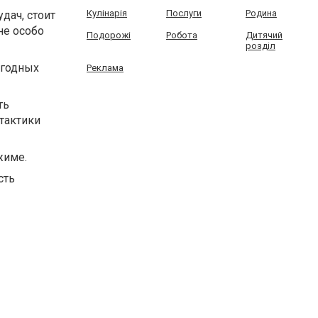
Кулінарія
Послуги
Родина
дач, стоит
не особо
Подорожі
Робота
Дитячий
розділ
огодных
Реклама
ть
 тактики
жиме.
сть