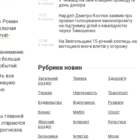
У Чижівці на Звягельщині проведуть
4 серпня
день донора
15:27,
Нардеп Дмитро Костюк заявив про
4 серпня
провал голосування законопроєкту
» Роман
на підтримку дітей з інвалідністю
включая
через Тимошенко
yvat-
12:38,
На Звягельщині 15-річний хлопець на
4 серпня
мотоциклі вночі влетів у огорожу
 внимание.
м больше
обытий.
Рубрики новин
ть все
Загальний
Техніка
Здоров'я
инацию
розділ
но
Туризм
Нерухомість
Транспорт
Будівництво
Відпочинок
Розваги
Бізнес
Меблі
Спорт
дь главной
Жіночий
Інтернет
Культура
ы стараются
розділ
прогнозов.
Економіка
Інтер'єр
Мода