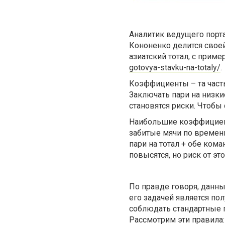
Аналитик ведущего порта
Кононенко делится своей
азиатский тотал, с прим
gotovya-stavku-na-totaly/
.
Коэффициенты – та часть
Заключать пари на низк
становятся риски. Чтоб
Наибольшие коэффициент
забитые мячи по времен
пари на тотал + обе ком
повысятся, но риск от эт
По правде говоря, данны
его задачей является по
соблюдать стандартные п
Рассмотрим эти правила: