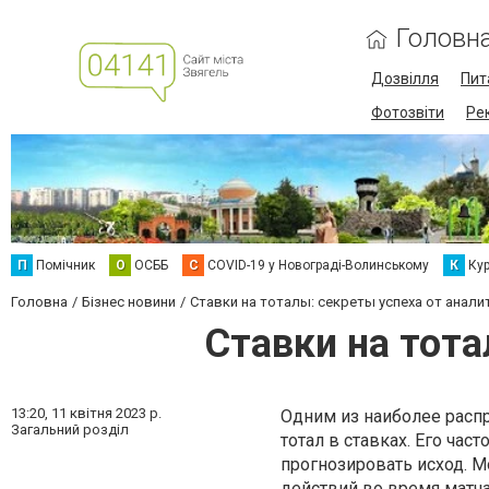
Головн
Дозвілля
Пит
Фотозвіти
Ре
П
Помічник
О
ОСББ
C
COVID-19 у Новограді-Волинському
К
Кур
Головна
Бізнес новини
Ставки на тоталы: секреты успеха от анали
Ставки на тота
13:20,
11 квітня 2023 р.
Одним из наиболее расп
Загальний розділ
тотал в ставках. Его час
прогнозировать исход. 
действий во время матча