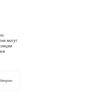
ко
лне могут
нсляции
ное