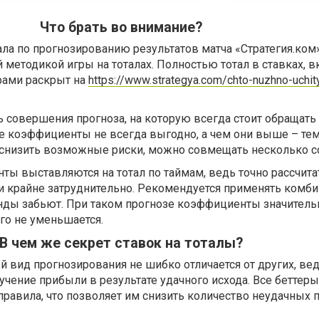
Что брать во внимание?
ла по прогнозированию результатов матча «Стратегия.ком
 методикой игры на тоталах. Полностью тотал в ставках, 
ерами раскрыт на
https://www.strategya.com/chto-nuzhno-uchit
 совершения прогноза, на которую всегда стоит обращать
ие коэффициенты не всегда выгодно, а чем они выше – те
ы снизить возможные риски, можно совмещать несколько с
ы выставляются на тотал по таймам, ведь точно рассчита
и крайне затруднительно. Рекомендуется применять комб
анды забьют. При таком прогнозе коэффициенты значитель
ого не уменьшается.
В чем же секрет ставок на тоталы?
й вид прогнозирования не шибко отличается от других, ве
лучение прибыли в результате удачного исхода. Все беттер
равила, что позволяет им снизить количество неудачных 