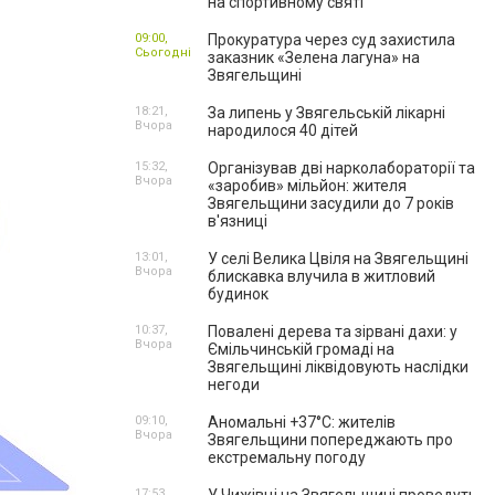
на спортивному святі
09:00,
Прокуратура через суд захистила
Сьогодні
заказник «Зелена лагуна» на
Звягельщині
18:21,
За липень у Звягельській лікарні
Вчора
народилося 40 дітей
15:32,
Організував дві нарколабораторії та
Вчора
«заробив» мільйон: жителя
Звягельщини засудили до 7 років
в'язниці
13:01,
У селі Велика Цвіля на Звягельщині
Вчора
блискавка влучила в житловий
будинок
10:37,
Повалені дерева та зірвані дахи: у
Вчора
Ємільчинській громаді на
Звягельщині ліквідовують наслідки
негоди
09:10,
Аномальні +37°C: жителів
Вчора
Звягельщини попереджають про
екстремальну погоду
17:53,