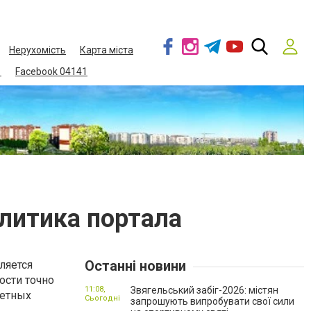
Нерухомість
Карта міста
1
Facebook 04141
алитика портала
Останні новини
ляется
ости точно
11:08,
Звягельський забіг-2026: містян
ретных
Сьогодні
запрошують випробувати свої сили