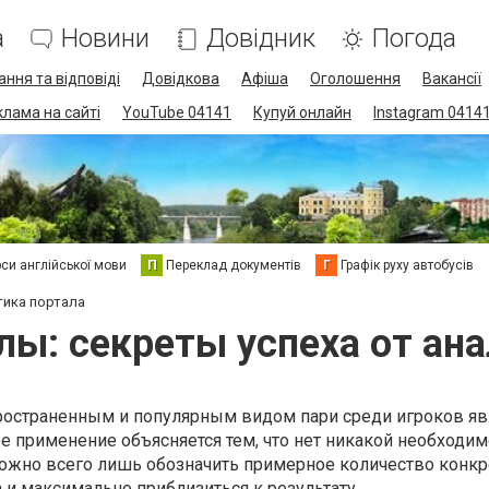
а
Новини
Довідник
Погода
ання та відповіді
Довідкова
Афіша
Оголошення
Вакансії
клама на сайті
YouTube 04141
Купуй онлайн
Instagram 0414
си англійської мови
П
Переклад документів
Г
Графік руху автобусів
тика портала
лы: секреты успеха от ан
ространенным и популярным видом пари среди игроков яв
тое применение объясняется тем, что нет никакой необходим
Можно всего лишь обозначить примерное количество конк
 и максимально приблизиться к результату.