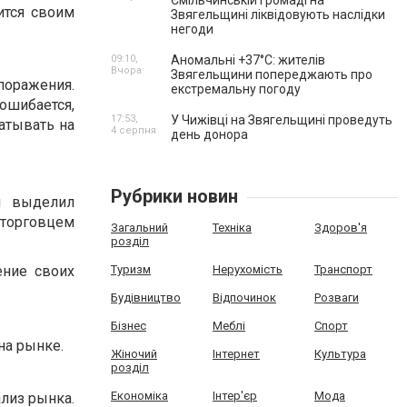
Ємільчинській громаді на
тся своим
Звягельщині ліквідовують наслідки
негоди
09:10,
Аномальні +37°C: жителів
Вчора
Звягельщини попереджають про
поражения.
екстремальну погоду
 ошибается,
17:53,
У Чижівці на Звягельщині проведуть
батывать на
4 серпня
день донора
Рубрики новин
н выделил
торговцем
Загальний
Техніка
Здоров'я
розділ
ение своих
Туризм
Нерухомість
Транспорт
Будівництво
Відпочинок
Розваги
Бізнес
Меблі
Спорт
на рынке.
Жіночий
Інтернет
Культура
розділ
Економіка
Інтер'єр
Мода
ализ рынка.