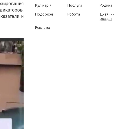
озирования
Кулінарія
Послуги
Родина
ндикаторов,
Подорожі
Робота
Дитячий
казатели и
розділ
Реклама