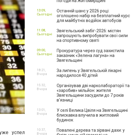
погоди на Житомирщині
13:09,
Останній шанс у 2026 році:
Сьогодні
оголошено набір на безплатний курс
для майбутніх водійок автобусів
11:08,
Звягельський забіг-2026: містян
Сьогодні
запрошують випробувати свої сили
на спортивному святі
09:00,
Прокуратура через суд захистила
Сьогодні
заказник «Зелена лагуна» на
Звягельщині
18:21,
За липень у Звягельській лікарні
Вчора
народилося 40 дітей
15:32,
Організував дві нарколабораторії та
Вчора
«заробив» мільйон: жителя
Звягельщини засудили до 7 років
в'язниці
13:01,
У селі Велика Цвіля на Звягельщині
Вчора
блискавка влучила в житловий
будинок
10:37,
Повалені дерева та зірвані дахи: у
уже успел
Вчора