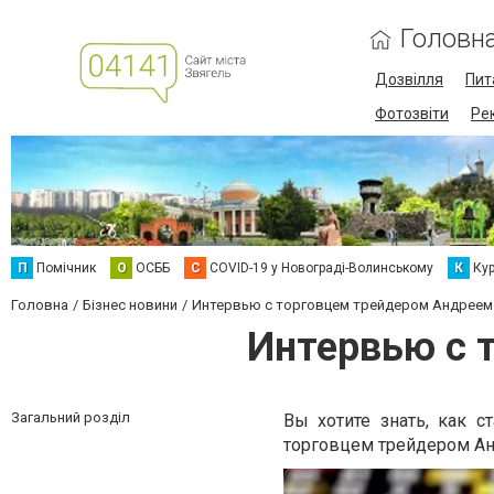
Головн
Дозвілля
Пит
Фотозвіти
Ре
П
Помічник
О
ОСББ
C
COVID-19 у Новограді-Волинському
К
Кур
Головна
Бізнес новини
Интервью с торговцем трейдером Андреем
Интервью с 
Загальний розділ
Вы хотите знать, как 
торговцем трейдером Анд