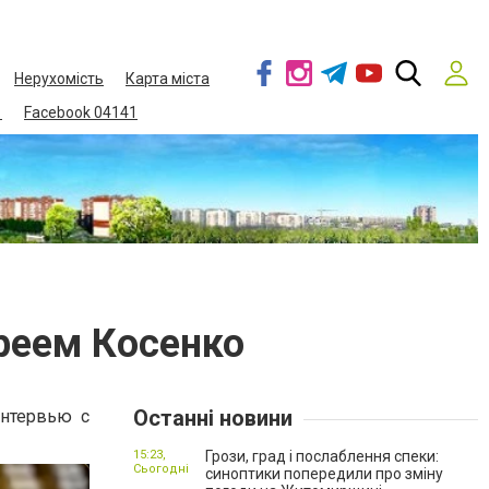
Нерухомість
Карта міста
1
Facebook 04141
реем Косенко
Останні новини
интервью с
15:23,
Грози, град і послаблення спеки:
Сьогодні
синоптики попередили про зміну