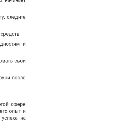
о начинает
гу, следите
 средств.
удностям и
овать свои
 руки после
этой сфере
его опыт и
 успеха на