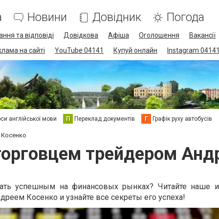
а
Новини
Довідник
Погода
ання та відповіді
Довідкова
Афіша
Оголошення
Вакансії
клама на сайті
YouTube 04141
Купуй онлайн
Instagram 0414
си англійської мови
П
Переклад документів
Г
Графік руху автобусів
 Косенко
торговцем трейдером Анд
стать успешным на финансовых рынках? Читайте наше 
реем Косенко и узнайте все секреты его успеха!