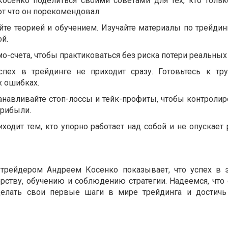
осенко поделиться своими советами для тех, кто тольк
от что он порекомендовал:
йте теорией и обучением. Изучайте материалы по трейдин
ой.
мо-счета, чтобы практиковаться без риска потери реальных
спех в трейдинге не приходит сразу. Готовьтесь к тр
х ошибках.
анавливайте стоп-лоссы и тейк-профиты, чтобы контролир
прибыли.
иходит тем, кто упорно работает над собой и не опускает
трейдером Андреем Косенко показывает, что успех в 
рству, обучению и соблюдению стратегии. Надеемся, что 
елать свои первые шаги в мире трейдинга и достичь