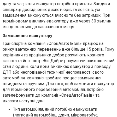
дату та час, коли евакуатор потрібен приїхати. Завдяки
співпраці досвідчених диспетчерів та логістів, усі
замовлення виконуються вчасно та без затримок. При
терміновому виклику евакуатору вже через 30 хвилин
він достається до зазначеного місця.
Замовлення евакуатору
Транспортна компанія «СпецАвтоЛьвів» працює на
ринку вантажних перевезень вже більше 15 років. Тому
керівники та працівники добре розуміють кожного
клієнта та його потреби. Добре розуміючи психологічний
стан людини, коли вона викликає евакуатор з приводу
ДТП або несподіваної технічної несправності свого
автомобіля, компанія зробила процес замовлення
швидким та зручним. Для того, щоб замовити евакуатор
для термінового перевезення автомобіля, потрібно
зателефонувати до компанії «СпецАвтоЛьвів» та
вказати наступні дані:
Тип автомобіля, який потрібно евакуювати
(легковий автомобіль, джип, мікроавтобус,