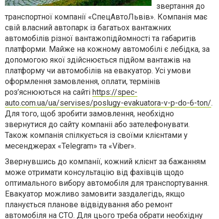
звертання до
транспортної компанії «СпецАвтоЛьвів». Компанія має
свій власний автопарк із багатьох вантажних
автомобілів різної вантажопідйомності та габаритів
платформи. Майже на кожному автомобілі є лебідка, за
допомогою якої здійснюється підйом вантажів на
платформу чи автомобілів на евакуатор. Усі умови
оформлення замовлення, оплати, термінів
роз’яснюються на сайті
https://spec-
auto.com.ua/ua/servises/poslugy-evakuatora-v-p-do-6-ton/
.
Для того, щоб зробити замовлення, необхідно
звернутися до сайту компаніі або зателефонувати.
Також компанія спілкується із своїми клієнтами у
месенджерах «
Telegram
» та «
Viber
».
Звернувшись до компанії, кожний клієнт за бажанням
може отримати консультацію від фахівців щодо
оптимального вибору автомобіля для транспортування.
Евакуатор можливо замовити заздалегідь, якщо
планується планове відвідування або ремонт
автомобіля на СТО. Для цього треба обрати необхідну