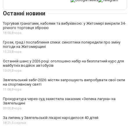
Останні новини
Торгував гранатами, набоями та вибухівкою: у Житомирі викрили 34-
річного торговця зброєю
18:00,
Вчора
Грози, град і послаблення спеки: синоптики попередили про зміну
погоди на Житомирщині
15:23,
Вчора
Останній шанс у 2026 році: оголошено набір на безплатний курс для
майбутніх водійок автобусів
13:09,
Вчора
Звягельський забіг-2026: містян запрошують випробувати свої сили
на спортивному святі
11:08,
Вчора
Прокуратура через суд захистила заказник «Зелена лагуна» на
Звягельщині
09:00,
Вчора
За липень у Звягельській лікарні народилося 40 дітей
18:21,
5 серпня