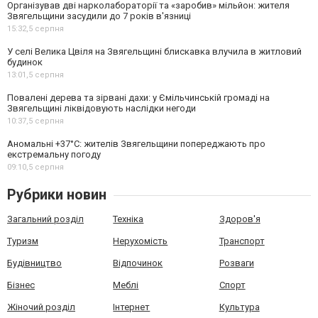
Організував дві нарколабораторії та «заробив» мільйон: жителя
Звягельщини засудили до 7 років в'язниці
15:32,
5 серпня
У селі Велика Цвіля на Звягельщині блискавка влучила в житловий
будинок
13:01,
5 серпня
Повалені дерева та зірвані дахи: у Ємільчинській громаді на
Звягельщині ліквідовують наслідки негоди
10:37,
5 серпня
Аномальні +37°C: жителів Звягельщини попереджають про
екстремальну погоду
09:10,
5 серпня
Рубрики новин
Загальний розділ
Техніка
Здоров'я
Туризм
Нерухомість
Транспорт
Будівництво
Відпочинок
Розваги
Бізнес
Меблі
Спорт
Жіночий розділ
Інтернет
Культура