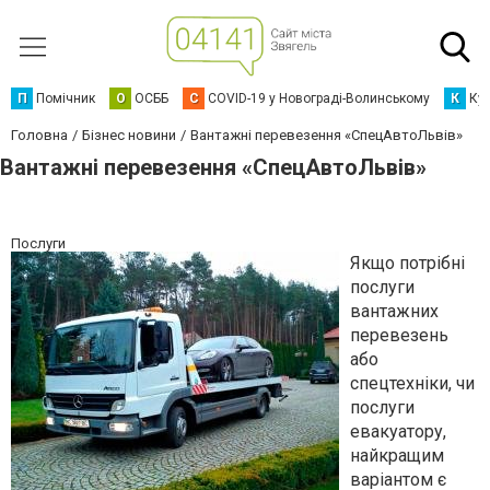
П
Помічник
О
ОСББ
C
COVID-19 у Новограді-Волинському
К
Кур
Головна
Бізнес новини
Вантажні перевезення «СпецАвтоЛьвів»
Вантажні перевезення «СпецАвтоЛьвів»
Послуги
Якщо потрібні
послуги
вантажних
перевезень
або
спецтехніки, чи
послуги
евакуатору,
найкращим
варіантом є