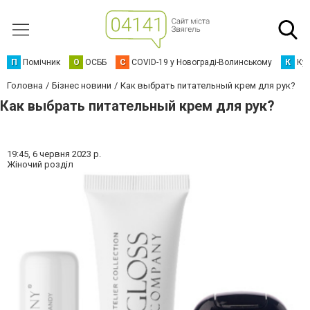
П
Помічник
О
ОСББ
C
COVID-19 у Новограді-Волинському
К
Кур
Головна
Бізнес новини
Как выбрать питательный крем для рук?
Как выбрать питательный крем для рук?
19:45,
6 червня 2023 р.
Жіночий розділ