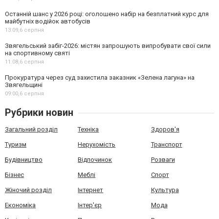
Останній шанс у 2026 році: оголошено набір на безплатний курс для
майбутніх водійок автобусів
13:09,
6 серпня
Звягельський забіг-2026: містян запрошують випробувати свої сили
на спортивному святі
11:08,
6 серпня
Прокуратура через суд захистила заказник «Зелена лагуна» на
Звягельщині
09:00,
6 серпня
Рубрики новин
Загальний розділ
Техніка
Здоров'я
Туризм
Нерухомість
Транспорт
Будівництво
Відпочинок
Розваги
Бізнес
Меблі
Спорт
Жіночий розділ
Інтернет
Культура
Економіка
Інтер'єр
Мода