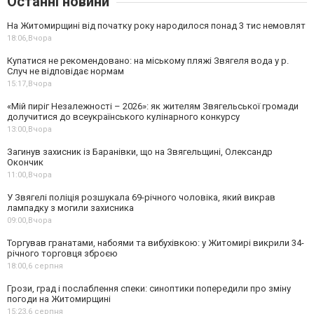
Останні новини
На Житомирщині від початку року народилося понад 3 тис немовлят
18:06,
Вчора
Купатися не рекомендовано: на міському пляжі Звягеля вода у р.
Случ не відповідає нормам
15:17,
Вчора
«Мій пиріг Незалежності – 2026»: як жителям Звягельської громади
долучитися до всеукраїнського кулінарного конкурсу
13:00,
Вчора
Загинув захисник із Баранівки, що на Звягельщині, Олександр
Окончик
11:00,
Вчора
У Звягелі поліція розшукала 69-річного чоловіка, який викрав
лампадку з могили захисника
09:00,
Вчора
Торгував гранатами, набоями та вибухівкою: у Житомирі викрили 34-
річного торговця зброєю
18:00,
6 серпня
Грози, град і послаблення спеки: синоптики попередили про зміну
погоди на Житомирщині
15:23,
6 серпня