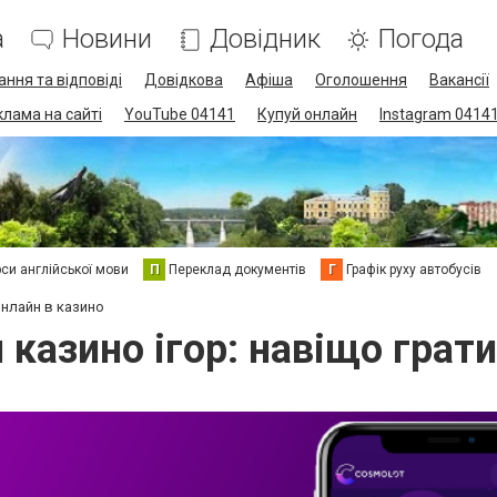
а
Новини
Довідник
Погода
ання та відповіді
Довідкова
Афіша
Оголошення
Вакансії
клама на сайті
YouTube 04141
Купуй онлайн
Instagram 0414
си англійської мови
П
Переклад документів
Г
Графік руху автобусів
онлайн в казино
 казино ігор: навіщо грати