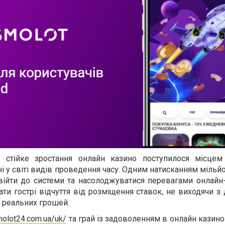
в стійке зростання онлайн казино поступилося місце
і у світі видів проведення часу. Одним натисканням мільй
війти до системи та насолоджуватися перевагами онлайн-
и гострі відчуття від розміщення ставок, не виходячи з
и реальних грошей.
molot24.com.ua/uk/
та грай із задоволенням в онлайн казин