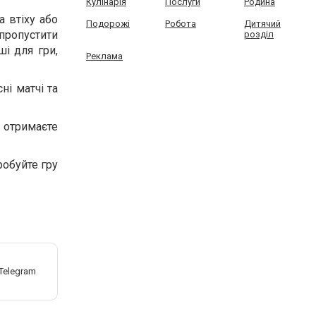
Кулінарія
Послуги
Родина
а втіху або
Подорожі
Робота
Дитячий
пропустити
розділ
ші для гри,
Реклама
ні матчі та
 отримаєте
робуйте гру