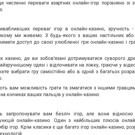
це численні переваги азартних онлайн-ігор порівняно зі
о.
ивабливіших переваг ігор в онлайн-казино, зручність 
в якому ми живемо. З будь-якого з ваших настільних або
имати доступ до своєї улюбленої гри онлайн-казино і гр
х казино, де ви зобов'язані дотримуватися суворого дре
айзручнішому одязі і відпочивати на ліжку, граючи у віде
те вибрати гру самостійно або в одній з багатьох розра
о.
ють вам можливість грати та змагатися з іншими гравцям
 на кінчиках ваших пальців у онлайн-казино.
ь запропонувати вам безліч ігор, але вони відносно
ункцій онлайн-казино. Один з найбільших плюсів онлай
ір ігор. Крім класики є ще багато ігор онлайн-казино, ро
ехнологій.