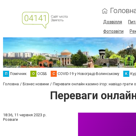
Головн
Дозвілля
Пит
Фотозвіти
Ре
П
Помічник
О
ОСББ
C
COVID-19 у Новограді-Волинському
К
Кур
Головна
Бізнес новини
Переваги онлайн казино ігор: навіщо грати 
Переваги онлайн
18:36,
11 червня 2023 р.
Розваги