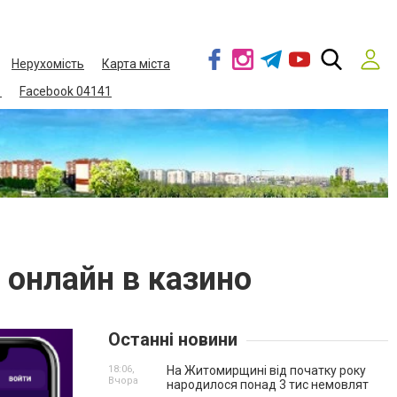
Нерухомість
Карта міста
1
Facebook 04141
 онлайн в казино
Останні новини
18:06,
На Житомирщині від початку року
Вчора
народилося понад 3 тис немовлят