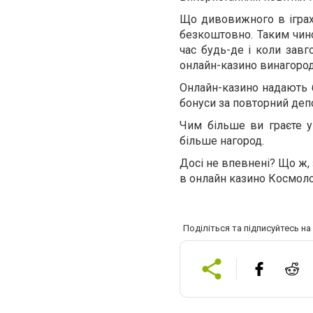
Що дивовижного в іграх 
безкоштовно. Таким чино
час будь-де і коли завг
онлайн-казино винагород
Онлайн-казино надають бо
бонуси за повторний депо
Чим більше ви граєте у
більше нагород.
Досі не впевнені? Що ж,
в онлайн казино Космоло
Поділіться та підписуйтесь н