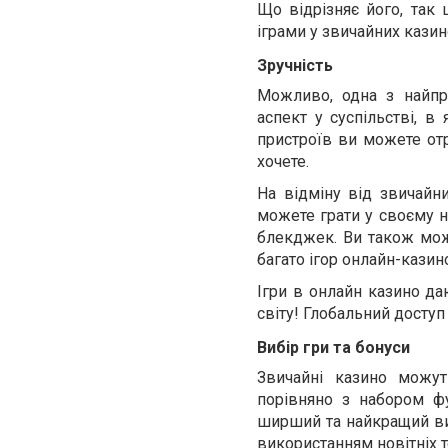
Що відрізняє його, так 
іграми у звичайних казин
Зручність
Можливо, одна з найпр
аспект у суспільстві, 
пристроїв ви можете отр
хочете.
На відміну від звичайни
можете грати у своєму н
блекджек. Ви також може
багато ігор онлайн-казин
Ігри в онлайн казино да
світу! Глобальний доступ
Вибір гри та бонуси
Звичайні казино можут
порівняно з набором ф
ширший та найкращий виб
використанням новітніх т