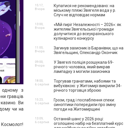
15:17,
Купатися не рекомендовано: на
Вчора
міському пляжі Звягеля вода у р.
Случ не відповідає нормам
13:00,
«Мій пиріг Незалежності – 2026»: як
Вчора
жителям Звягельської громади
долучитися до всеукраїнського
кулінарного конкурсу
11:00,
Загинув захисник із Баранівки, що на
Вчора
Звягельщині, Олександр Окончик
09:00,
У Звягелі поліція розшукала 69-
Вчора
річного чоловіка, який викрав
лампадку з могили захисника
18:00,
Торгував гранатами, набоями та
6 серпня
вибухівкою: у Житомирі викрили 34-
м одному з
річного торговця зброєю
они гравців
15:23,
Грози, град і послаблення спеки:
казино. Ви
6 серпня
синоптики попередили про зміну
 дому чи на
погоди на Житомирщині
13:09,
Останній шанс у 2026 році:
6 серпня
оголошено набір на безплатний курс
о Космолот!