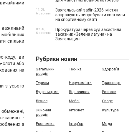
для майбутніх водійок автобусів
 звичайними
11:08,
Звягельський забіг-2026: містян
6 серпня
запрошують випробувати свої сили
на спортивному святі
- важливий
09:00,
Прокуратура через суд захистила
6 серпня
 мобільних
заказник «Зелена лагуна» на
Звягельщині
ати скільки
с-коду, ви
Рубрики новин
о-слоти або
Загальний
Техніка
Здоров'я
хованих на
розділ
Туризм
Нерухомість
Транспорт
и з усього
Будівництво
Відпочинок
Розваги
Бізнес
Меблі
Спорт
Жіночий
Інтернет
Культура
 обмежені,
розділ
н-казино -
зроблених з
Економіка
Інтер'єр
Мода