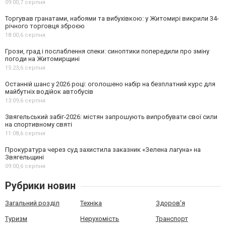
09:00,
7 серпня
Торгував гранатами, набоями та вибухівкою: у Житомирі викрили 34-
річного торговця зброєю
18:00,
6 серпня
Грози, град і послаблення спеки: синоптики попередили про зміну
погоди на Житомирщині
15:23,
6 серпня
Останній шанс у 2026 році: оголошено набір на безплатний курс для
майбутніх водійок автобусів
13:09,
6 серпня
Звягельський забіг-2026: містян запрошують випробувати свої сили
на спортивному святі
11:08,
6 серпня
Прокуратура через суд захистила заказник «Зелена лагуна» на
Звягельщині
09:00,
6 серпня
Рубрики новин
Загальний розділ
Техніка
Здоров'я
Туризм
Нерухомість
Транспорт