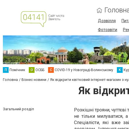
Головн
Дозвілля
Пит
Фотозвіти
Ре
П
Помічник
О
ОСББ
C
COVID-19 у Новограді-Волинському
К
Кур
Головна
Бізнес новини
Як відкрити квітковий інтернет-магазин з н
Як відкри
Загальний розділ
Розкішні трояни, чуттєві 
не тільки милуватися, 
Спеціалісти, які вже з
досвідом. Інтернет-ма