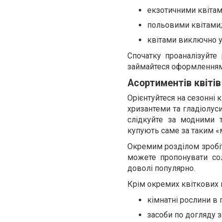
екзотичними квітам
польовими квітами;
квітами виключно у
Спочатку проаналізуйте 
займайтеся оформленням 
Асортиментів квітів
Орієнтуйтеся на сезонні 
хризантеми та гладіолуси
слідкуйте за модними т
купують саме за таким 
Окремим розділом зробіт
можете пропонувати со
доволі популярно.
Крім окремих квіткових 
кімнатні рослини в 
засоби по догляду з