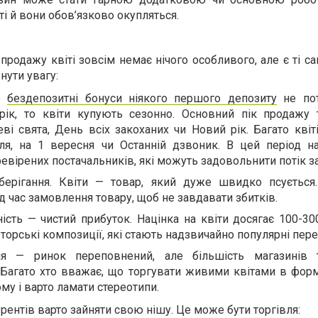
ті й вони обов’язково окупляться.
продажу квіті зовсім немає нічого особливого, але є ті са
нути увагу:
що
бездепозитні бонуси ніякого першого депозиту
не пот
 рік, то квіти купують сезонно. Основний пік продажу 
ві свята, День всіх закоханих чи Новий рік. Багато квіт
я, на 1 вересня чи Останній дзвоник. В цей період н
евірених постачальників, які можуть задовольнити потік 
берігання. Квіти — товар, який дуже швидко псується
д час замовлення товару, щоб не завдавати збитків.
сть — чистий прибуток. Націнка на квіти досягає 100-30
вторські композиції, які стають надзвичайно популярні пер
ія — ринок переповнений, але більшість магазинів 
Багато хто вважає, що торгувати живими квітами в форм
му і варто ламати стереотипи.
рентів варто зайняти свою нішу. Це може бути торгівля: