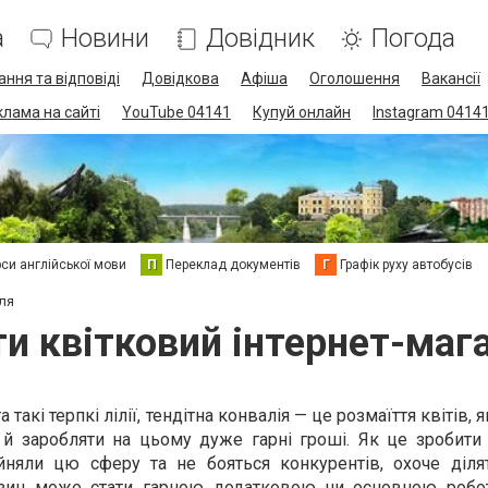
а
Новини
Довідник
Погода
ання та відповіді
Довідкова
Афіша
Оголошення
Вакансії
клама на сайті
YouTube 04141
Купуй онлайн
Instagram 0414
си англійської мови
П
Переклад документів
Г
Графік руху автобусів
уля
ти квітковий інтернет-мага
та такі терпкі лілії, тендітна конвалія — це розмаїття квітів
а й заробляти на цьому дуже гарні гроші. Як це зробити
айняли цю сферу та не бояться конкурентів, охоче діля
газин може стати гарною додатковою чи основною робо