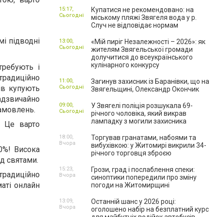
15:17,
Купатися не рекомендовано: на
Сьогодні
міському пляжі Звягеля вода у р.
Случ не відповідає нормам
мі підводні
13:00,
«Мій пиріг Незалежності – 2026»: як
Сьогодні
жителям Звягельської громади
долучитися до всеукраїнського
кулінарного конкурсу
ребують і
традиційно
11:00,
Загинув захисник із Баранівки, що на
ів купують
Сьогодні
Звягельщині, Олександр Окончик
адзвичайно
09:00,
У Звягелі поліція розшукала 69-
замовлень.
Сьогодні
річного чоловіка, який викрав
лампадку з могили захисника
. Це варто
18:00,
Торгував гранатами, набоями та
Вчора
вибухівкою: у Житомирі викрили 34-
0%! Висока
річного торговця зброєю
ед святами.
15:23,
Грози, град і послаблення спеки:
традиційно
Вчора
синоптики попередили про зміну
аті онлайн
погоди на Житомирщині
13:09,
Останній шанс у 2026 році:
Вчора
оголошено набір на безплатний курс