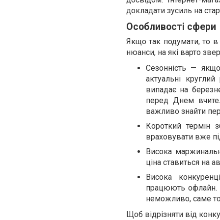
докладати зусиль на стар
Особливості сфери
Якщо так подумати, то в 
нюанси, на які варто звер
Сезонність — як
актуальні круглий
випадає на березне
перед Днем вчител
важливо знайти пер
Короткий термін з
враховувати вже пі
Висока маржинальні
ціна ставиться на а
Висока конкуренц
працюють офлайн. 
неможливо, саме то
Щоб відрізняти від конку