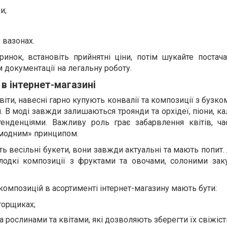
и;
 вазонах.
ринок, встановіть прийнятні ціни, потім шукайте постач
документації на легальну роботу.
 в інтернет-магазині
квіти, навесні гарно купують конвалії та композиції з бузко
. В моді завжди залишаються троянди та орхідеї, піони, к
енденціями. Важливу роль грає забарвлення квітів, ча
«модним» принципом.
ь весільні букети, вони завжди актуальні та мають попит
лодкі композиції з фруктами та овочами, солоними зак
композицій в асортименті інтернет-магазину мають бути:
горщиках;
а рослинами та квітами, які дозволяють зберегти їх свіжіст