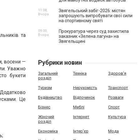
для майбутніх водійок автобусів
11:08,
Звягельський забіг-2026: містян
Вчора
запрошують випробувати свої сили
на спортивному святі
09:00,
Прокуратура через суд захистила
альників та
Вчора
заказник «Зелена лагуна» на
Звягельщині
м, восени —
Рубрики новин
али. Уважно
Загальний
Техніка
Здоров'я
сто букети
розділ
Туризм
Нерухомість
Транспорт
. Додатково
Будівництво
Відпочинок
Розваги
усками. Це
Бізнес
Меблі
Спорт
Жіночий
Інтернет
Культура
розділ
Економіка
Інтер'єр
Мода
ь;