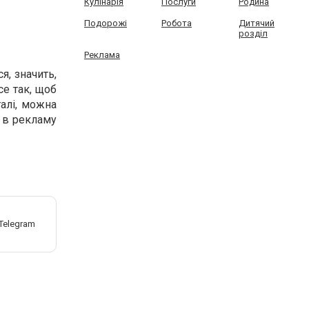
Кулінарія
Послуги
Родина
Подорожі
Робота
Дитячий
розділ
Реклама
я, значить,
се так, щоб
алі, можна
и в рекламу