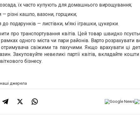
 розсада, їх часто купують для домашнього вирощування;
 — різні кашпо, вазони, горщики;
до подарунків — листівки, м’які іграшки, цукерки.
ити про транспортування квітів. Цей товар швидко псуєтьс
рамках одного міста чи пари районів. Варто розрахувати в
отримувача свіжими та пахучими. Якщо врахувати ці дет
азин. Закуповуйте невеликі партії квітів, вкладайте кошт
віткового бізнесу.
а наші джерела