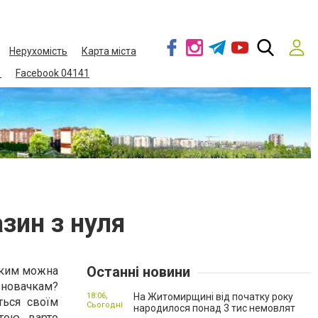
Нерухомість
Карта міста
1
Facebook 04141
зин з нуля
Останні новини
, яким можна
 новачкам?
18:06,
На Житомирщині від початку року
ться своїм
Сьогодні
народилося понад 3 тис немовлят
тою, варто