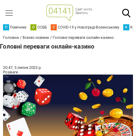
П
Помічник
О
ОСББ
C
COVID-19 у Новограді-Волинському
К
Кур
Головна
Бізнес новини
Головні переваги онлайн-казино
Головні переваги онлайн-казино
20:47,
5 липня 2023 р.
Розваги