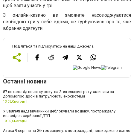
щоб взяти участь у грі.
З онлайн-казино ви зможете насолоджуватися
свободою гри у себе вдома, не турбуючись про те, яке
вбрання одягнути.
Поділіться та підписуйтесь на наші джерела
Останні новини
87 пожеж від початку року: на Звягельщині рятувальники за
допомогою дронів патрулюють екосистеми
13:05,
Сьогодні
У Звягелі надзвичайники деблокували водійку, постраждалу
внаслідок серйозної ДТП
10:00,
Сьогодні
Атака 9 серпня на Житомирщину: є постраждалі, пошкоджено житло