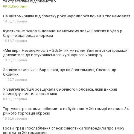
та стратегічне підприємство
09:00,
Сьогодні
На Житомирщині від початку року народилося понад 3 тис немовлят
18:06,
7 серпня
Купатися не рекомендовано: на міському пляжі Звягеля вода у р.
Случ не відповідає нормам
15:17,
7 серпня
«Мій пиріг Незалежності – 2026»: як жителям Звягельської громади
долучитися до всеукраїнського кулінарного конкурсу
13:00,
7 серпня
Загинув захисник із Баранівки, що на Звягельщині, Олександр
Окончик
11:00,
7 серпня
У Звягелі поліція розшукала 69-річного чоловіка, який викрав
лампадку з могили захисника
09:00,
7 серпня
Торгував гранатами, набоями та вибухівкою: у Житомирі викрили 34-
річного торговця зброєю
18:00,
6 серпня
Грози, град і послаблення спеки: синоптики попередили про зміну
погоди на Житомирщині