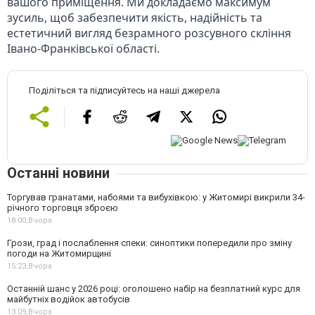
вашого приміщення. Ми докладаємо максимум 
зусиль, щоб забезпечити якість, надійність та 
естетичний вигляд безрамного розсувного скління 
Івано-Франківської області.
Поділіться та підписуйтесь на наші джерела
Останні новини
Торгував гранатами, набоями та вибухівкою: у Житомирі викрили 34-
річного торговця зброєю
18:00,
Вчора
Грози, град і послаблення спеки: синоптики попередили про зміну
погоди на Житомирщині
15:23,
Вчора
Останній шанс у 2026 році: оголошено набір на безплатний курс для
майбутніх водійок автобусів
13:09,
Вчора