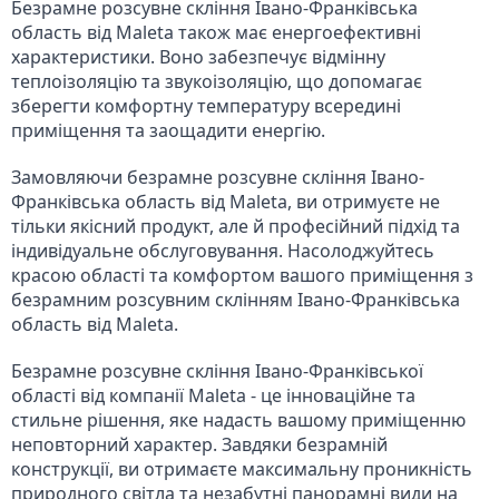
Безрамне розсувне скління Івано-Франківська 
область від Maleta також має енергоефективні 
характеристики. Воно забезпечує відмінну 
теплоізоляцію та звукоізоляцію, що допомагає 
зберегти комфортну температуру всередині 
приміщення та заощадити енергію.
Замовляючи безрамне розсувне скління Івано-
Франківська область від Maleta, ви отримуєте не 
тільки якісний продукт, але й професійний підхід та 
індивідуальне обслуговування. Насолоджуйтесь 
красою області та комфортом вашого приміщення з 
безрамним розсувним склінням Івано-Франківська 
область від Maleta.
Безрамне розсувне скління Івано-Франківської 
області від компанії Maleta - це інноваційне та 
стильне рішення, яке надасть вашому приміщенню 
неповторний характер. Завдяки безрамній 
конструкції, ви отримаєте максимальну проникність 
природного світла та незабутні панорамні види на 