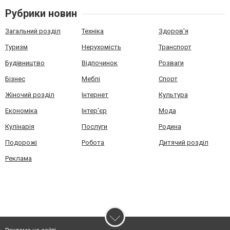
Рубрики новин
Загальний розділ
Техніка
Здоров'я
Туризм
Нерухомість
Транспорт
Будівництво
Відпочинок
Розваги
Бізнес
Меблі
Спорт
Жіночий розділ
Інтернет
Культура
Економіка
Інтер'єр
Мода
Кулінарія
Послуги
Родина
Подорожі
Робота
Дитячий розділ
Реклама