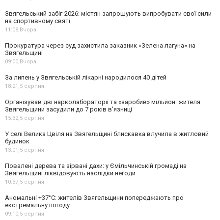
Звягельський забіг-2026: містян запрошують випробувати свої сили
на спортивному святі
11:08,
Вчора
Прокуратура через суд захистила заказник «Зелена лагуна» на
Звягельщині
09:00,
Вчора
За липень у Звягельській лікарні народилося 40 дітей
18:21,
5 серпня
Організував дві нарколабораторії та «заробив» мільйон: жителя
Звягельщини засудили до 7 років в'язниці
15:32,
5 серпня
У селі Велика Цвіля на Звягельщині блискавка влучила в житловий
будинок
13:01,
5 серпня
Повалені дерева та зірвані дахи: у Ємільчинській громаді на
Звягельщині ліквідовують наслідки негоди
10:37,
5 серпня
Аномальні +37°C: жителів Звягельщини попереджають про
екстремальну погоду
09:10,
5 серпня