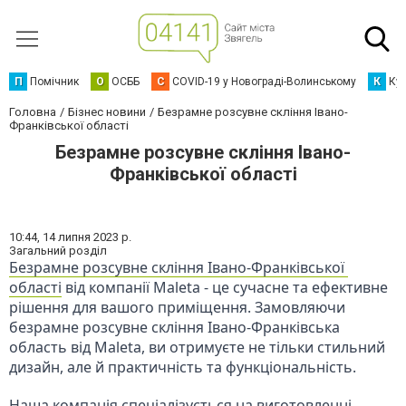
П
Помічник
О
ОСББ
C
COVID-19 у Новограді-Волинському
К
Кур
Головна
Бізнес новини
Безрамне розсувне скління Івано-
Франківської області
Безрамне розсувне скління Івано-
Франківської області
10:44,
14 липня 2023 р.
Загальний розділ
Безрамне розсувне скління Івано-Франківської 
області
 від компанії Maleta - це сучасне та ефективне 
рішення для вашого приміщення. Замовляючи 
безрамне розсувне скління Івано-Франківська 
область від Maleta, ви отримуєте не тільки стильний 
дизайн, але й практичність та функціональність.
Наша компанія спеціалізується на виготовленні 