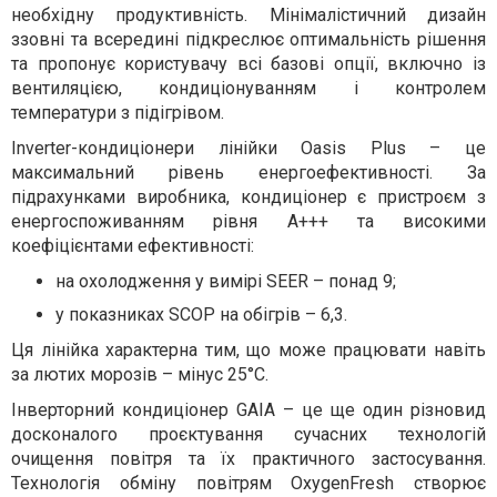
необхідну продуктивність. Мінімалістичний дизайн
ззовні та всередині підкреслює оптимальність рішення
та пропонує користувачу всі базові опції, включно із
вентиляцією, кондиціонуванням і контролем
температури з підігрівом.
Inverter-кондиціонери лінійки Oasis Plus – це
максимальний рівень енергоефективності. За
підрахунками виробника, кондиціонер є пристроєм з
енергоспоживанням рівня А+++ та високими
коефіцієнтами ефективності:
на охолодження у вимірі SEER – понад 9;
у показниках SCOP на обігрів – 6,3.
Ця лінійка характерна тим, що може працювати навіть
за лютих морозів – мінус 25°С.
Інверторний кондиціонер GAIA – це ще один різновид
досконалого проєктування сучасних технологій
очищення повітря та їх практичного застосування.
Технологія обміну повітрям OxygenFresh створює