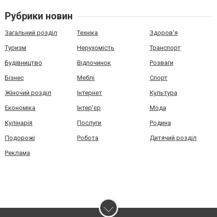
Рубрики новин
Загальний розділ
Техніка
Здоров'я
Туризм
Нерухомість
Транспорт
Будівництво
Відпочинок
Розваги
Бізнес
Меблі
Спорт
Жіночий розділ
Інтернет
Культура
Економіка
Інтер'єр
Мода
Кулінарія
Послуги
Родина
Подорожі
Робота
Дитячий розділ
Реклама