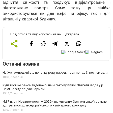
відчуття свіжості та продукує відфільтроване і
підготовлене повітря. Саме тому ця лінійка
використовується як для кафе чи офісу, так і для
вітальні у квартирі, будинку.
Поділіться та підписуйтесь на наші джерела
Останні новини
На Житомирщині від початку року народилося понад 3 тис немовлят
18:06,
7 серпня
Купатися не рекомендовано: на міському пляжі Звягеля вода у р.
Случ не відповідає нормам
15:17,
7 серпня
«Мій пиріг Незалежності – 2026»: як жителям Звягельської громади
долучитися до всеукраїнського кулінарного конкурсу
13:00,
7 серпня