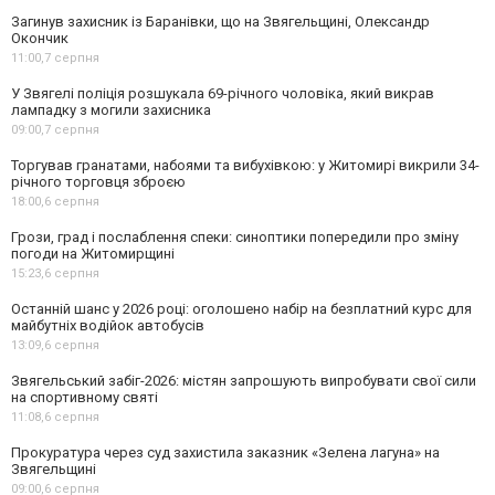
Загинув захисник із Баранівки, що на Звягельщині, Олександр
Окончик
11:00,
7 серпня
У Звягелі поліція розшукала 69-річного чоловіка, який викрав
лампадку з могили захисника
09:00,
7 серпня
Торгував гранатами, набоями та вибухівкою: у Житомирі викрили 34-
річного торговця зброєю
18:00,
6 серпня
Грози, град і послаблення спеки: синоптики попередили про зміну
погоди на Житомирщині
15:23,
6 серпня
Останній шанс у 2026 році: оголошено набір на безплатний курс для
майбутніх водійок автобусів
13:09,
6 серпня
Звягельський забіг-2026: містян запрошують випробувати свої сили
на спортивному святі
11:08,
6 серпня
Прокуратура через суд захистила заказник «Зелена лагуна» на
Звягельщині
09:00,
6 серпня