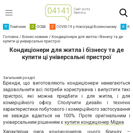
П
Помічник
О
ОСББ
C
COVID-19 у Новограді-Волинському
К
Кур
Головна
Бізнес новини
Кондиціонери для житла і бізнесу та де
купити ці універсальні пристрої
Кондиціонери для житла і бізнесу та де
купити ці універсальні пристрої
Загальний розділ
Бренди, що виготовляють кондиціонери намагаються
задовольнити всі потреби користувачів і випустити такі
пристрої, які можна придбати і для житла, і для
комерційного офісу. Сполучити дизайн і технічні
характеристики побутового і комерційного застосування
не завжди вдається на 100%. Проте оригінальним і
універсальним рішенням є
купити кондиціонер Мідеа
.
Характерна риса кондиціонерів цього бренду –