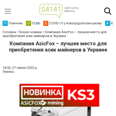
П
Помічник
О
ОСББ
C
COVID-19 у Новограді-Волинському
К
Кур
Головна
Бізнес новини
Компания AsicFox – лучшее место для
приобретения асик майнеров в Украине
Компания AsicFox – лучшее место для
приобретения асик майнеров в Украине
18:53,
27 липня 2023 р.
Техніка