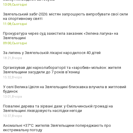
13:09,
Сьогодні
Звягельський забіг-2026: містян запрошують випробувати свої сили
на спортивному святі
11:08,
Сьогодні
Прокуратура через суд захистила заказник «Зелена лагуна» на
Звягельщині
09:00,
Сьогодні
За липень у Звягельській лікарні народилося 40 дітей
18:21,
Вчора
Організував дві нарколабораторії та «заробив» мільйон: жителя
Звягельщини засудили до 7 років в'язниці
15:32,
Вчора
У селі Велика Цвіля на Звягельщині блискавка влучила в житловий
будинок
13:01,
Вчора
Повалені дерева та зірвані дахи: у Ємільчинській громаді на
Звягельщині ліквідовують наслідки негоди
10:37,
Вчора
Аномальні +37°C: жителів Звягельщини попереджають про
екстремальну погоду