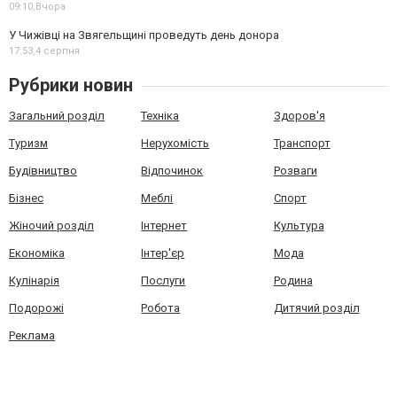
09:10,
Вчора
У Чижівці на Звягельщині проведуть день донора
17:53,
4 серпня
Рубрики новин
Загальний розділ
Техніка
Здоров'я
Туризм
Нерухомість
Транспорт
Будівництво
Відпочинок
Розваги
Бізнес
Меблі
Спорт
Жіночий розділ
Інтернет
Культура
Економіка
Інтер'єр
Мода
Кулінарія
Послуги
Родина
Подорожі
Робота
Дитячий розділ
Реклама