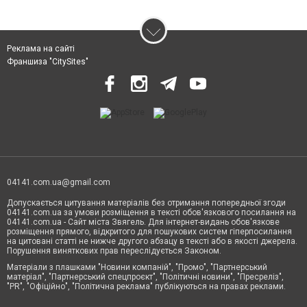
Реклама на сайті
Франшиза "CitySites"
04141.com.ua@gmail.com
Допускається цитування матеріалів без отримання попередньої згоди
04141.com.ua за умови розміщення в тексті обов'язкового посилання на
04141.com.ua - Сайт міста Звягель. Для інтернет-видань обов'язкове
розміщення прямого, відкритого для пошукових систем гіперпосилання
на цитовані статті не нижче другого абзацу в тексті або в якості джерела.
Порушення виняткових прав переслідується Законом.
Матеріали з плашками "Новини компаній", "Промо", "Партнерський
матеріал", "Партнерський спецпроєкт", "Політичні новини", "Пресреліз",
"PR", "Офіційно", "Політична реклама" публікуються на правах реклами.