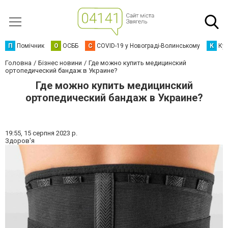
П
Помічник
О
ОСББ
C
COVID-19 у Новограді-Волинському
К
Кур
Головна
Бізнес новини
Где можно купить медицинский
ортопедический бандаж в Украине?
Где можно купить медицинский
ортопедический бандаж в Украине?
19:55,
15 серпня 2023 р.
Здоров'я