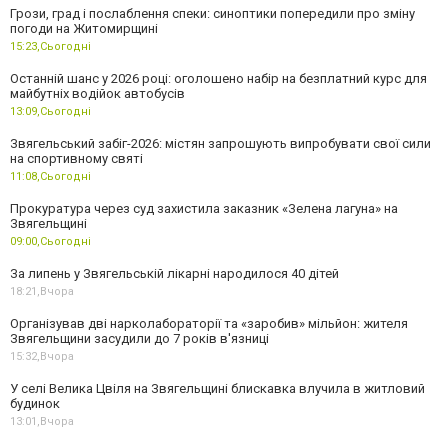
Грози, град і послаблення спеки: синоптики попередили про зміну
погоди на Житомирщині
15:23,
Сьогодні
Останній шанс у 2026 році: оголошено набір на безплатний курс для
майбутніх водійок автобусів
13:09,
Сьогодні
Звягельський забіг-2026: містян запрошують випробувати свої сили
на спортивному святі
11:08,
Сьогодні
Прокуратура через суд захистила заказник «Зелена лагуна» на
Звягельщині
09:00,
Сьогодні
За липень у Звягельській лікарні народилося 40 дітей
18:21,
Вчора
Організував дві нарколабораторії та «заробив» мільйон: жителя
Звягельщини засудили до 7 років в'язниці
15:32,
Вчора
У селі Велика Цвіля на Звягельщині блискавка влучила в житловий
будинок
13:01,
Вчора