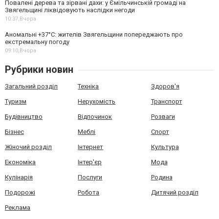
Повалені дерева та зірвані дахи: у Ємільчинській громаді на
Звягельщині ліквідовують наслідки негоди
10:37,
Вчора
Аномальні +37°C: жителів Звягельщини попереджають про
екстремальну погоду
09:10,
Вчора
Рубрики новин
Загальний розділ
Техніка
Здоров'я
Туризм
Нерухомість
Транспорт
Будівництво
Відпочинок
Розваги
Бізнес
Меблі
Спорт
Жіночий розділ
Інтернет
Культура
Економіка
Інтер'єр
Мода
Кулінарія
Послуги
Родина
Подорожі
Робота
Дитячий розділ
Реклама