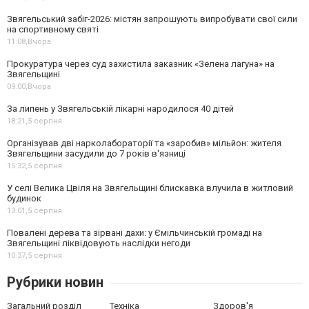
Звягельський забіг-2026: містян запрошують випробувати свої сили
на спортивному святі
11:08,
Вчора
Прокуратура через суд захистила заказник «Зелена лагуна» на
Звягельщині
09:00,
Вчора
За липень у Звягельській лікарні народилося 40 дітей
18:21,
5 серпня
Організував дві нарколабораторії та «заробив» мільйон: жителя
Звягельщини засудили до 7 років в'язниці
15:32,
5 серпня
У селі Велика Цвіля на Звягельщині блискавка влучила в житловий
будинок
13:01,
5 серпня
Повалені дерева та зірвані дахи: у Ємільчинській громаді на
Звягельщині ліквідовують наслідки негоди
10:37,
5 серпня
Рубрики новин
Загальний розділ
Техніка
Здоров'я