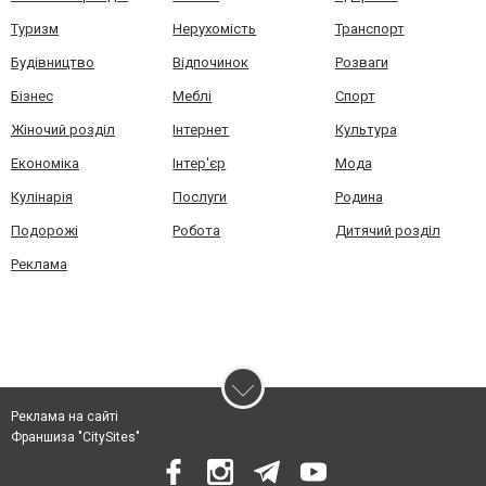
Туризм
Нерухомість
Транспорт
Будівництво
Відпочинок
Розваги
Бізнес
Меблі
Спорт
Жіночий розділ
Інтернет
Культура
Економіка
Інтер'єр
Мода
Кулінарія
Послуги
Родина
Подорожі
Робота
Дитячий розділ
Реклама
Реклама на сайті
Франшиза "CitySites"