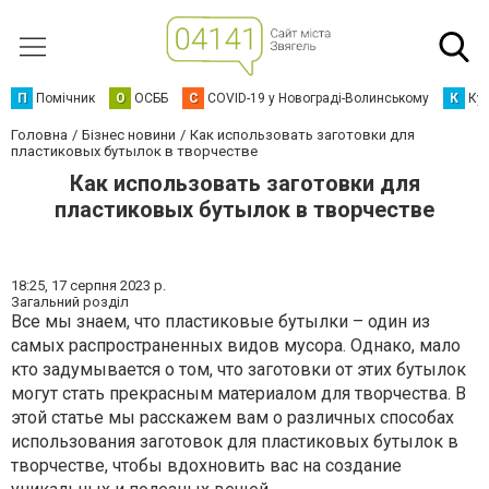
П
Помічник
О
ОСББ
C
COVID-19 у Новограді-Волинському
К
Кур
Головна
Бізнес новини
Как использовать заготовки для
пластиковых бутылок в творчестве
Как использовать заготовки для
пластиковых бутылок в творчестве
18:25,
17 серпня 2023 р.
Загальний розділ
Все мы знаем, что пластиковые бутылки – один из
самых распространенных видов мусора. Однако, мало
кто задумывается о том, что заготовки от этих бутылок
могут стать прекрасным материалом для творчества. В
этой статье мы расскажем вам о различных способах
использования заготовок для пластиковых бутылок в
творчестве, чтобы вдохновить вас на создание