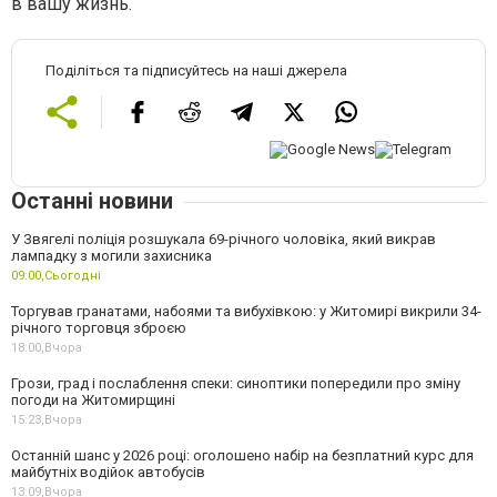
в вашу жизнь.
Поділіться та підписуйтесь на наші джерела
Останні новини
У Звягелі поліція розшукала 69-річного чоловіка, який викрав
лампадку з могили захисника
09:00,
Сьогодні
Торгував гранатами, набоями та вибухівкою: у Житомирі викрили 34-
річного торговця зброєю
18:00,
Вчора
Грози, град і послаблення спеки: синоптики попередили про зміну
погоди на Житомирщині
15:23,
Вчора
Останній шанс у 2026 році: оголошено набір на безплатний курс для
майбутніх водійок автобусів
13:09,
Вчора