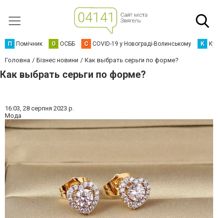
П
Помічник
О
ОСББ
C
COVID-19 у Новограді-Волинському
К
Кур
Головна
Бізнес новини
Как выбрать серьги по форме?
Как выбрать серьги по форме?
16:03,
28 серпня 2023 р.
Мода