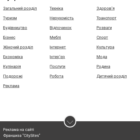
Загальний розділ
Техніка
Здоров'я
Туризм
Нерухомість
Транспорт
Будівництво
Відпочинок
Розваги
Бізнес
Меблі
Спорт
Жіночий розділ
Інтернет
Культура
Економіка
Інтер'єр
Мода
Кулінарія
Послуги
Родина
Подорожі
Робота
Дитячий розділ
Реклама
Реклама на сайті
Франшиза "CitySites"