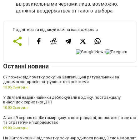
выразительными чертами лица, возможно,
должны воздержаться от такого выбора.
Поділіться та підписуйтесь на наші джерела
Останні новини
87 пожеж від початку року: на Звягельщині рятувальники за
допомогою дронів патрулюють екосистеми
13:05,
Сьогодні
У Звягелі надзвичайники деблокували водійку, постраждалу
внаслідок серйозної ДТП
10:00,
Сьогодні
Атака 9 серпня на Житомирщину: є постраждалі, пошкоджено житло
та стратегічне підприємство
09:00,
Сьогодні
На Житомирщині від початку року народилося понад 3 тис немовлят