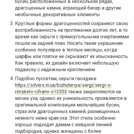
бусин, расположенных в нескольких рядах,
драгоценные камни, играющий бисер и другие
необычные декоративные элементы.
Круглые формы драгоценностей сохраняют свою
востребованность на протяжении долгих лет, в то
время как серьги с прямоугольными очертаниями
пошли на задний план. Носить такие украшения
особенно популярно в теплые месяцы, когда
шарфы или платки не скрывают их изысканность.
Как правило, их дизайн включает небольшую
подвеску с надежным креплением.
Подобно пуссетам, серьги гвоздики
https://silvers.in.ua/bizhuteriya/sergi/sergi-s-
rimskimi-ciframi-s13303
также закрепляются на
мочке уха, однако их уникальность проявляется в
оригинальной композиции мельчайших бусин,
страз или драгоценных камней, размещенных
немного ниже края уха. Этот стиль особенно
хорошо подходит дамам с изящной линией
подбородка, однако женщины с более