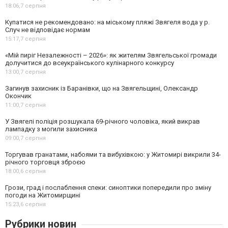
18:06,
7 серпня
Купатися не рекомендовано: на міському пляжі Звягеля вода у р.
Случ не відповідає нормам
15:17,
7 серпня
«Мій пиріг Незалежності – 2026»: як жителям Звягельської громади
долучитися до всеукраїнського кулінарного конкурсу
13:00,
7 серпня
Загинув захисник із Баранівки, що на Звягельщині, Олександр
Окончик
11:00,
7 серпня
У Звягелі поліція розшукала 69-річного чоловіка, який викрав
лампадку з могили захисника
09:00,
7 серпня
Торгував гранатами, набоями та вибухівкою: у Житомирі викрили 34-
річного торговця зброєю
18:00,
6 серпня
Грози, град і послаблення спеки: синоптики попередили про зміну
погоди на Житомирщині
15:23,
6 серпня
Рубрики новин