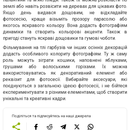
землі або навіть розвісити на деревах для цікавих фото.
Якщо день видався дощовим, не відкладайте
фотосесію, краще візьміть прозору парасолю або
якогось яскравого кольору. Вона додасть фотографіям
динаміки та створить кольорові акценти. Також в
пригоді стануть яскраві дощовики та гумові чоботи.
Фільмування на тлі гарбузів чи інших осінніх декорацій
додасть особливого колориту фотографіям. Ту ж саму
роль можуть зіграти кошики, наповнені яблуками,
грушами або волоськими горіхами. Їх можна
використовуватись як декоративний елемент або
реквізит для фотосесії. Вибирайте аксесуари, які
поєднуються з загальною ідеєю фотосесії, і не бійтеся
експериментувати з різними елементами, щоб створити
унікальні та креативні кадри.
Поділіться та підписуйтесь на наші джерела