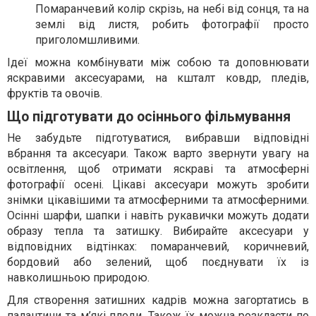
Помаранчевий колір скрізь, на небі від сонця, та на
землі від листя, робить фотографії просто
приголомшливими.
Ідеї можна комбінувати між собою та доповнювати
яскравими аксесуарами, на кшталт ковдр, пледів,
фруктів та овочів.
Що підготувати до осіннього фільмування
Не забудьте підготуватися, вибравши відповідні
вбрання та аксесуари. Також варто звернути увагу на
освітлення, щоб отримати яскраві та атмосферні
фотографії осені. Цікаві аксесуари можуть зробити
знімки цікавішими та атмосферними та атмосферними.
Осінні шарфи, шапки і навіть рукавички можуть додати
образу тепла та затишку. Вибирайте аксесуари у
відповідних відтінках: помаранчевий, коричневий,
бордовий або зелений, щоб поєднувати їх із
навколишньою природою.
Для створення затишних кадрів можна загортатись в
палантини та м’які пледи. Також їх можна розкласти по