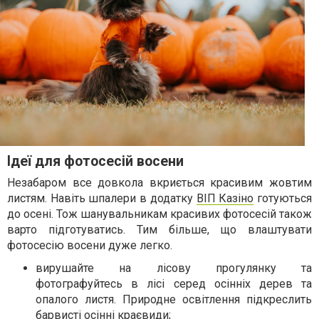
Ідеї для фотосесій восени
Незабаром все довкола вкриється красивим жовтим
листям. Навіть шпалери в додатку
ВІП Казіно
готуються
до осені. Тож шанувальникам красивих фотосесій також
варто підготуватись. Тим більше, що влаштувати
фотосесію восени дуже легко.
вирушайте на лісову прогулянку та
фотографуйтесь в лісі серед осінніх дерев та
опалого листя. Природне освітлення підкреслить
барвисті осінні краєвиди;