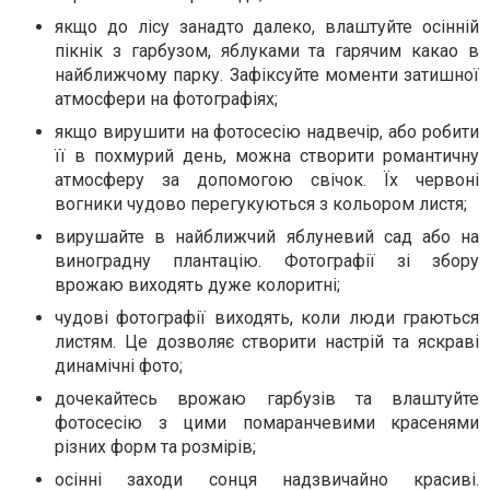
якщо до лісу занадто далеко, влаштуйте осінній
пікнік з гарбузом, яблуками та гарячим какао в
найближчому парку. Зафіксуйте моменти затишної
атмосфери на фотографіях;
якщо вирушити на фотосесію надвечір, або робити
її в похмурий день, можна створити романтичну
атмосферу за допомогою свічок. Їх червоні
вогники чудово перегукуються з кольором листя;
вирушайте в найближчий яблуневий сад або на
виноградну плантацію. Фотографії зі збору
врожаю виходять дуже колоритні;
чудові фотографії виходять, коли люди граються
листям. Це дозволяє створити настрій та яскраві
динамічні фото;
дочекайтесь врожаю гарбузів та влаштуйте
фотосесію з цими помаранчевими красенями
різних форм та розмірів;
осінні заходи сонця надзвичайно красиві.