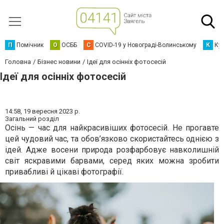
П
Помічник
О
ОСББ
C
COVID-19 у Новограді-Волинському
К
Кур
Головна
Бізнес новини
Ідеї для осінніх фотосесій
Ідеї для осінніх фотосесій
14:58,
19 вересня 2023 р.
Загальний розділ
Осінь — час для найкрасивіших фотосесій. Не прогавте
цей чудовий час, та обов’язково скористайтесь однією з
ідей. Адже восени природа розфарбовує навколишній
світ яскравими барвами, серед яких можна зробити
привабливі й цікаві фотографії.