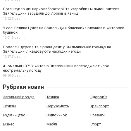
Організував дві нарколабораторії та «заробив» мільйон: жителя
Звягельщини засудили до 7 років в'язниці
15:32,
5 серпня
У селі Велика Цвіля на Звягельщині блискавка влучила в житловий
будинок
13:01,
5 серпня
Повалені дерева та зірвані дахи: у Ємільчинській громаді на
Звягельщині ліквідовують наслідки негоди
10:37,
5 серпня
Аномальні +37°C: жителів Звягельщини попереджають про
екстремальну погоду
09:10,
5 серпня
Рубрики новин
Загальний розділ
Техніка
Здоров'я
Туризм
Нерухомість
Транспорт
Будівництво
Відпочинок
Розваги
Бізнес
Меблі
Спорт