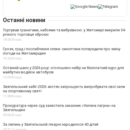
Останні новини
Торгував гранатами, набоями та вибухівкою: у Житомирі викрили 34-
річного торговця зброєю
18:00,
Вчора
Грози, град і послаблення спеки: синоптики попередили про зміну
погоди на Житомирщині
15:23,
Вчора
Останній шанс у 2026 році: оголошено набір на безплатний курс для
майбутніх водійок автобусів
13:09,
Вчора
Звягельський забіг-2026: містян запрошують випробувати свої сили
на спортивному святі
11:08,
Вчора
Прокуратура через суд захистила заказник «Зелена лагуна» на
Звягельщині
09:00,
Вчора
За липень у Звягельській лікарні народилося 40 дітей
18:21,
5 серпня