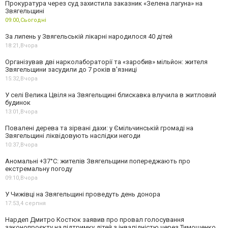
Прокуратура через суд захистила заказник «Зелена лагуна» на
Звягельщині
09:00,
Сьогодні
За липень у Звягельській лікарні народилося 40 дітей
18:21,
Вчора
Організував дві нарколабораторії та «заробив» мільйон: жителя
Звягельщини засудили до 7 років в'язниці
15:32,
Вчора
У селі Велика Цвіля на Звягельщині блискавка влучила в житловий
будинок
13:01,
Вчора
Повалені дерева та зірвані дахи: у Ємільчинській громаді на
Звягельщині ліквідовують наслідки негоди
10:37,
Вчора
Аномальні +37°C: жителів Звягельщини попереджають про
екстремальну погоду
09:10,
Вчора
У Чижівці на Звягельщині проведуть день донора
17:53,
4 серпня
Нардеп Дмитро Костюк заявив про провал голосування
законопроєкту на підтримку дітей з інвалідністю через Тимошенко