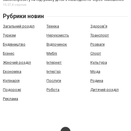
15:27,
4 серпня
Рубрики новин
Загальний розділ
Техніка
Здоров'я
Туризм
Нерухомість
Транспорт
Будівництво
Відпочинок
Розваги
Бізнес
Меблі
Спорт
Жіночий розділ
Інтернет
Культура
Економіка
Інтер'єр
Мода
Кулінарія
Послуги
Родина
Подорожі
Робота
Дитячий розділ
Реклама