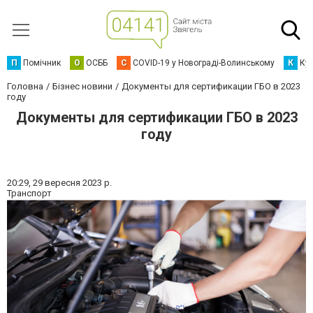
П
Помічник
О
ОСББ
C
COVID-19 у Новограді-Волинському
К
Кур
Головна
Бізнес новини
Документы для сертификации ГБО в 2023
году
Документы для сертификации ГБО в 2023
году
20:29,
29 вересня 2023 р.
Транспорт