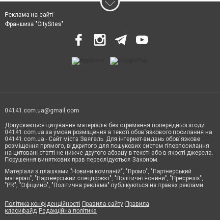
Реклама на сайті
Франшиза "CitySites"
04141.com.ua@gmail.com
Допускається цитування матеріалів без отримання попередньої згоди
04141.com.ua за умови розміщення в тексті обов'язкового посилання на
04141.com.ua - Сайт міста Звягель. Для інтернет-видань обов'язкове
розміщення прямого, відкритого для пошукових систем гіперпосилання
на цитовані статті не нижче другого абзацу в тексті або в якості джерела.
Порушення виняткових прав переслідується Законом.
Матеріали з плашками "Новини компаній", "Промо", "Партнерський
матеріал", "Партнерський спецпроєкт", "Політичні новини", "Пресреліз",
"PR", "Офіційно", "Політична реклама" публікуються на правах реклами.
Політика конфіденційності
Правила сайту
Правила
класифайд
Редакційна політика