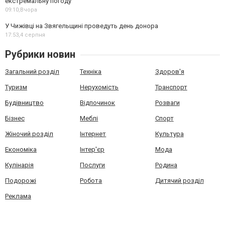
екстремальну погоду
09:10,
Вчора
У Чижівці на Звягельщині проведуть день донора
17:53,
4 серпня
Рубрики новин
Загальний розділ
Техніка
Здоров'я
Туризм
Нерухомість
Транспорт
Будівництво
Відпочинок
Розваги
Бізнес
Меблі
Спорт
Жіночий розділ
Інтернет
Культура
Економіка
Інтер'єр
Мода
Кулінарія
Послуги
Родина
Подорожі
Робота
Дитячий розділ
Реклама