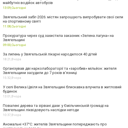
майбутніх водійок автобусів
13:09,
Сьогодні
Звягельський забіг-2026: містян запрошують випробувати свої сили
на спортивному святі
11:08,
Сьогодні
Прокуратура через суд захистила заказник «Зелена лагуна» на
Звягельщині
09:00,
Сьогодні
За липень у Звягельській лікарні народилося 40 дітей
18:21,
Вчора
Організував дві нарколабораторії та «заробив» мільйон: жителя
Звягельщини засудили до 7 років в'язниці
15:32,
Вчора
У селі Велика Цвіля на Звягельщині блискавка влучила в житловий
будинок
13:01,
Вчора
Повалені дерева та зірвані дахи: у Ємільчинській громаді на
Звягельщині ліквідовують наслідки негоди
10:37,
Вчора
Аномальні +37°C: жителів Звягельщини попереджають про