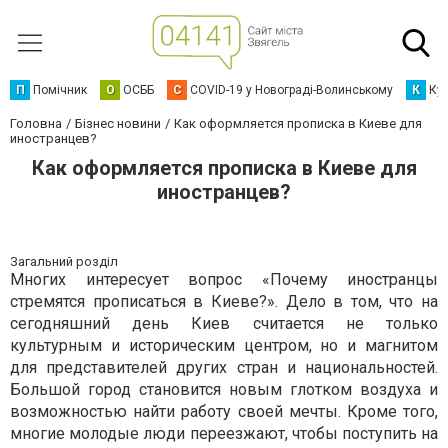
П
Помічник
О
ОСББ
C
COVID-19 у Новограді-Волинському
К
Кур
Головна
Бізнес новини
Как оформляется прописка в Киеве для
иностранцев?
Как оформляется прописка в Киеве для
иностранцев?
Загальний розділ
Многих интересует вопрос «Почему иностранцы
стремятся прописаться в Киеве?». Дело в том, что на
сегодняшний день Киев считается не только
культурным и историческим центром, но и магнитом
для представителей других стран и национальностей.
Большой город становится новым глотком воздуха и
возможностью найти работу своей мечты. Кроме того,
многие молодые люди переезжают, чтобы поступить на