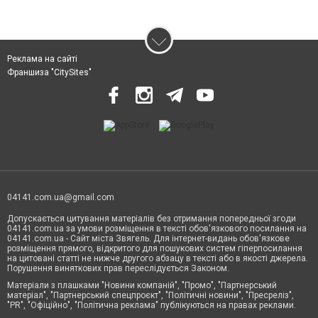
Реклама на сайті
Франшиза "CitySites"
04141.com.ua@gmail.com
Допускається цитування матеріалів без отримання попередньої згоди
04141.com.ua за умови розміщення в тексті обов'язкового посилання на
04141.com.ua - Сайт міста Звягель. Для інтернет-видань обов'язкове
розміщення прямого, відкритого для пошукових систем гіперпосилання
на цитовані статті не нижче другого абзацу в тексті або в якості джерела.
Порушення виняткових прав переслідується Законом.
Матеріали з плашками "Новини компаній", "Промо", "Партнерський
матеріал", "Партнерський спецпроєкт", "Політичні новини", "Пресреліз",
"PR", "Офіційно", "Політична реклама" публікуються на правах реклами.