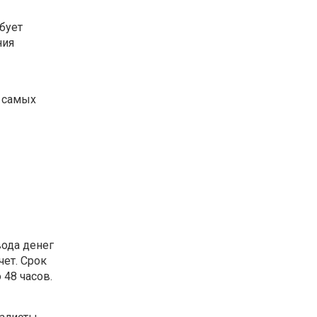
бует
ния
е самых
вода денег
чет. Срок
 48 часов.