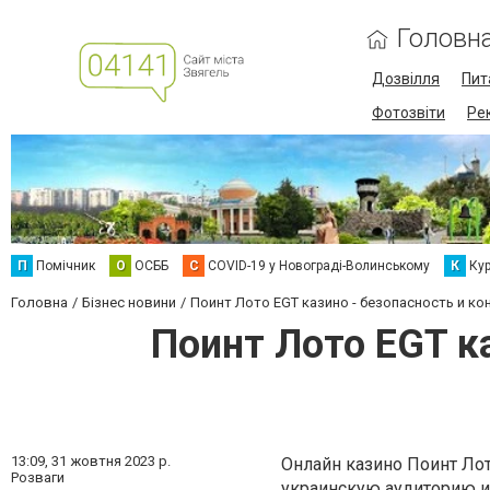
Головн
Дозвілля
Пит
Фотозвіти
Ре
П
Помічник
О
ОСББ
C
COVID-19 у Новограді-Волинському
К
Кур
Головна
Бізнес новини
Поинт Лото EGT казино - безопасность и к
Поинт Лото EGT к
13:09,
31 жовтня 2023 р.
Онлайн казино Поинт Лот
Розваги
украинскую аудиторию и