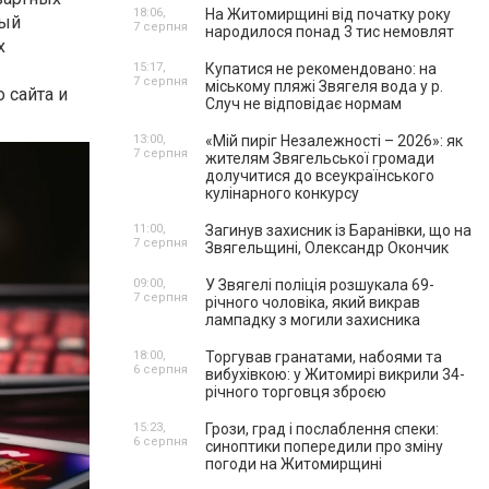
18:06,
На Житомирщині від початку року
ный
7 серпня
народилося понад 3 тис немовлят
х
15:17,
Купатися не рекомендовано: на
7 серпня
міському пляжі Звягеля вода у р.
 сайта и
Случ не відповідає нормам
13:00,
«Мій пиріг Незалежності – 2026»: як
7 серпня
жителям Звягельської громади
долучитися до всеукраїнського
кулінарного конкурсу
11:00,
Загинув захисник із Баранівки, що на
7 серпня
Звягельщині, Олександр Окончик
09:00,
У Звягелі поліція розшукала 69-
7 серпня
річного чоловіка, який викрав
лампадку з могили захисника
18:00,
Торгував гранатами, набоями та
6 серпня
вибухівкою: у Житомирі викрили 34-
річного торговця зброєю
15:23,
Грози, град і послаблення спеки:
6 серпня
синоптики попередили про зміну
погоди на Житомирщині