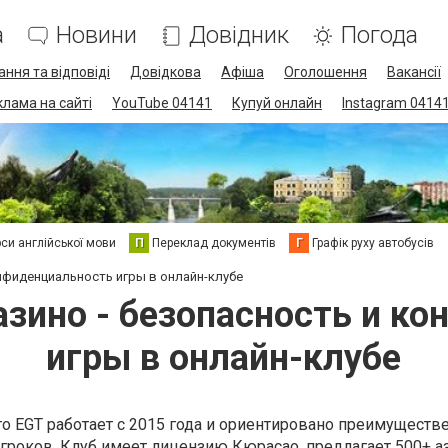
а
Новини
Довідник
Погода
ання та відповіді
Довідкова
Афіша
Оголошення
Вакансії
клама на сайті
YouTube 04141
Купуй онлайн
Instagram 0414
си англійської мови
П
Переклад документів
Г
Графік руху автобусів
онфиденциальность игры в онлайн-клубе
азино - безопасность и к
игры в онлайн-клубе
о EGT работает с 2015 года и ориентировано преимуществ
гроков. Клуб имеет лицензию Кюрасао, предлагает 500+ а