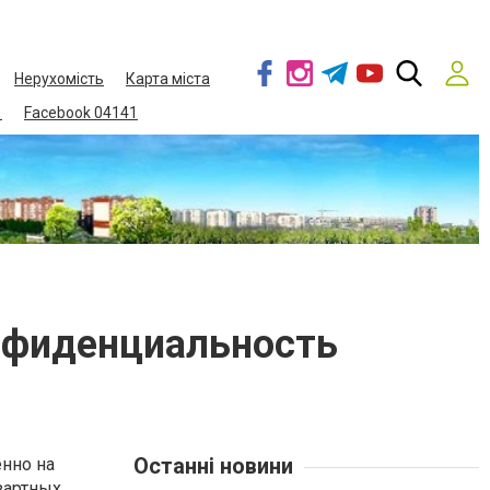
Нерухомість
Карта міста
1
Facebook 04141
онфиденциальность
Останні новини
енно на
зартных