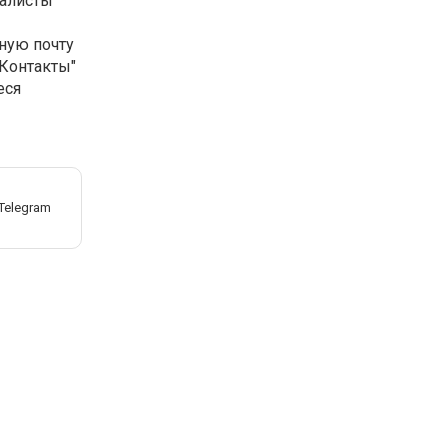
иалисты
ную почту
"Контакты"
еся