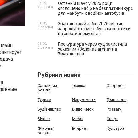
13:09,
Останній шанс у 2026 році:
6 серпня
оголошено набір на безплатний курс
для майбутніх водійок автобусів
11:08,
Звягельський забіг-2026: містян
6 серпня
запрошують випробувати свої сили
на спортивному святі
09:00,
Прокуратура через суд захистила
нлайн
6 серпня
заказник «Зелена лагуна» на
рантирует
Звягельщині
едача
ью
Рубрики новин
ля
Загальний
Техніка
Здоров'я
 данные
розділ
Туризм
Нерухомість
Транспорт
Будівництво
Відпочинок
Розваги
Бізнес
Меблі
Спорт
Жіночий
Інтернет
Культура
розділ