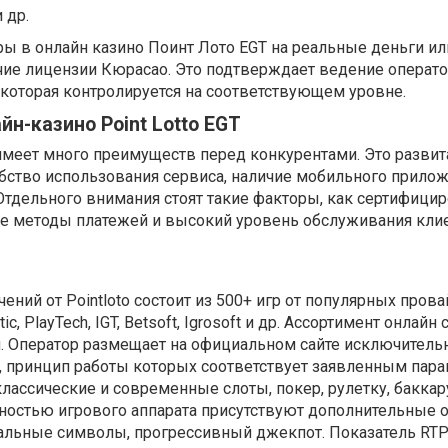
 др.
ры в онлайн казино Поинт Лото EGT на реальные деньги ил
ичие лицензии Кюрасао. Это подтверждает ведение операт
 которая контролируется на соответствующем уровне.
н-казино Point Lotto EGT
имеет много преимуществ перед конкурентами. Это развит
бство использования сервиса, наличие мобильного прилож
Отдельного внимания стоят такие факторы, как сертифици
ые методы платежей и высокий уровень обслуживания кли
ений от Pointloto состоит из 500+ игр от популярных пров
ic, PlayTech, IGT, Betsoft, Igrosoft и др. Ассортимент онлайн
я. Оператор размещает на официальном сайте исключитель
 принцип работы которых соответствует заявленным пара
лассические и современные слоты, покер, рулетку, баккару
ностью игрового аппарата присутствуют дополнительные о
альные символы, прогрессивный джекпот. Показатель RTP