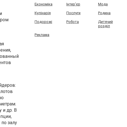
Економіка
Інтер'єр
Мода
и
Кулінарія
Послуги
Родина
ором
Подорожі
Робота
Дитячий
розділ
Реклама
ая
ения,
рованный
ентов
айдеров:
 слотов
но
метрам.
 и др. В
пции,
 по залу