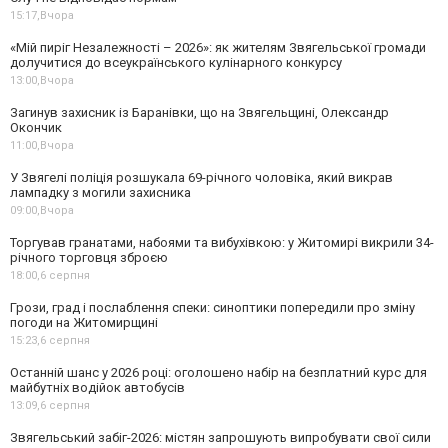
15:17,
Вчора
«Мій пиріг Незалежності – 2026»: як жителям Звягельської громади
долучитися до всеукраїнського кулінарного конкурсу
13:00,
Вчора
Загинув захисник із Баранівки, що на Звягельщині, Олександр
Окончик
11:00,
Вчора
У Звягелі поліція розшукала 69-річного чоловіка, який викрав
лампадку з могили захисника
09:00,
Вчора
Торгував гранатами, набоями та вибухівкою: у Житомирі викрили 34-
річного торговця зброєю
18:00,
6 серпня
Грози, град і послаблення спеки: синоптики попередили про зміну
погоди на Житомирщині
15:23,
6 серпня
Останній шанс у 2026 році: оголошено набір на безплатний курс для
майбутніх водійок автобусів
13:09,
6 серпня
Звягельський забіг-2026: містян запрошують випробувати свої сили