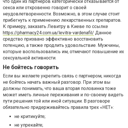
что один из партнеров категорически отказывается от
секса или откровенно говорит о своей
неудовлетворенности. Возможно, в этом случае стоит
прибегнуть к применению лекарственных препаратов.
К примеру, заказать Левитру в Киеве по ссылке
https://pharmacy24.com.ua/levitra-vardenafil/
Данное
средство призвано эффективно восстановить
потенцию, а также продлить удовольствие. Мужчины,
которые воспользовались им, отмечают повышение их
сексуальной активности.
Не бойтесь говорить
Если вы желаете укрепить связь с партнером, никогда
не бойтесь начать важный разговор. При этом вы
должны понимать, что ваша вторая половинка тоже
может иметь личные переживания и по-своему видеть
пути решения той или иной ситуации. В разговоре
обязательно придерживайтесь правила трех «НЕТ»:
не критикуйте;
не упрекайте;