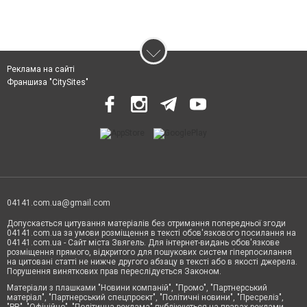
Реклама на сайті
Франшиза "CitySites"
04141.com.ua@gmail.com
Допускається цитування матеріалів без отримання попередньої згоди
04141.com.ua за умови розміщення в тексті обов'язкового посилання на
04141.com.ua - Сайт міста Звягель. Для інтернет-видань обов'язкове
розміщення прямого, відкритого для пошукових систем гіперпосилання
на цитовані статті не нижче другого абзацу в тексті або в якості джерела.
Порушення виняткових прав переслідується Законом.
Матеріали з плашками "Новини компаній", "Промо", "Партнерський
матеріал", "Партнерський спецпроєкт", "Політичні новини", "Пресреліз",