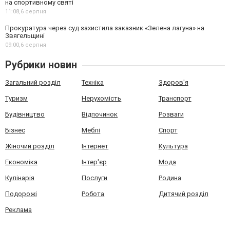
на спортивному святі
11:08,
6 серпня
Прокуратура через суд захистила заказник «Зелена лагуна» на
Звягельщині
09:00,
6 серпня
Рубрики новин
Загальний розділ
Техніка
Здоров'я
Туризм
Нерухомість
Транспорт
Будівництво
Відпочинок
Розваги
Бізнес
Меблі
Спорт
Жіночий розділ
Інтернет
Культура
Економіка
Інтер'єр
Мода
Кулінарія
Послуги
Родина
Подорожі
Робота
Дитячий розділ
Реклама