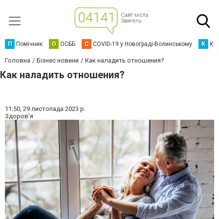
П
Помічник
О
ОСББ
C
COVID-19 у Новограді-Волинському
К
Кур
Головна
Бізнес новини
Как наладить отношения?
Как наладить отношения?
11:50,
29 листопада 2023 р.
Здоров'я