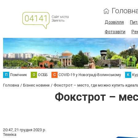
Головн
Дозвілля
Пит
Фотозвіти
Ре
П
Помічник
О
ОСББ
C
COVID-19 у Новограді-Волинському
К
Кур
Головна
Бізнес новини
Фокстрот – место, где можно купить идеал
Фокстрот – мес
20:47,
21 грудня 2023 р.
Техніка