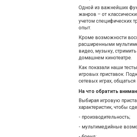
Одной из важнейших фун
жанров – от классическ
учетом специфических т
опыт.
Кроме возможности восп
расширенными мультиме
видео, музыку, стримить
домашнем кинотеатре.
Как показали наши тест
игровых приставок. Подк
сетевых играх, общаться
На что обратить вниман
Выбирая игровую приста
характеристик, чтобы сд
-
производительность;
-
мультимедийные возмо
-
бренд;