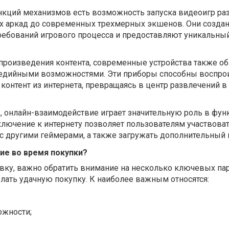
кций механизмов есть возможность запуска видеоигр ра
их аркад до современных трехмерных экшенов. Они созда
ребований игрового процесса и предоставляют уникальны
роизведения контента, современные устройства также о
дийными возможностями. Эти приборы способны воспро
 контент из интернета, превращаясь в центр развлечений в
ы, онлайн-взаимодействие играет значительную роль в фу
лючение к интернету позволяет пользователям участвоват
 с другими геймерами, а также загружать дополнительный 
ие во время покупки?
вку, важно обратить внимание на несколько ключевых па
елать удачную покупку. К наиболее важным относятся:
жности;