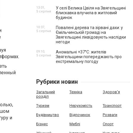
13:01,
У селі Велика Цвіля на Звягельщині
5 серпня
блискавка влучила в житловий
будинок
10:37,
Повалені дерева та зірвані дахи: у
и
5 серпня
Ємільчинській громаді на
е
Звягельщині ліквідовують наслідки
негоди
зуя
09:10,
Аномальні +37°C: жителів
5 серпня
тформах.
Звягельщини попереджають про
екстремальну погоду
еть
еленный
Рубрики новин
Загальний
Техніка
Здоров'я
розділ
солью,
Туризм
Нерухомість
Транспорт
ьшом
Будівництво
Відпочинок
Розваги
уру и
Бізнес
Меблі
Спорт