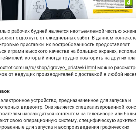
елых рабочих будней является неотъемлемой частью жизн
воляет отдохнуть от ежедневных забот. В данном контекст
гровые приставки: их востребованность предоставляет
ся играми высокого качества на больших экранах, исполь
геймплей, который иногда трудно повторить на других пла
oxtrot.com.ua/ru/shop/igrovye_pristavki.html
можно рассмотр
ов от ведущих производителей с доставкой в любой нас
авок
 электронное устройство, предназначенное для запуска и
терных видеоигр. Она является специализированной кон
зователям наслаждаться контентом на телевизоре или бол
меют свою операционную систему, специфическую архитект
зированные для запуска и воспроизведения графических