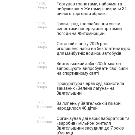
18:00,
Торгував гранатами, набоями та
Вчора
вибухівкою: у Житомирі викрили 34-
річного торговця зброєю
15:23,
Грози, град і послаблення спеки:
Вчора
синоптики попередили про зміну
погоди на Житомирщині
13:09,
Останній шанс у 2026 році:
Вчора
оголошено набір на безплатний курс
для майбутніх водійок автобусів
11:08,
Звягельський забіг-2026: містян
Вчора
запрошують випробувати свої сили
на спортивному святі
09:00,
Прокуратура через суд захистила
Вчора
заказник «Зелена лагуна» на
Звягельщині
18:21,
За липень у Звягельській лікарні
5 серпня
народилося 40 дітей
15:32,
Організував дві нарколабораторії та
5 серпня
«заробив» мільйон: жителя
Звягельщини засудили до 7 років
в'язниці