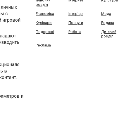
Жіночий
Інтернет
Культура
розділ
зличных
ны с
Економіка
Інтер'єр
Мода
й игровой
Кулінарія
Послуги
Родина
Подорожі
Робота
Дитячий
бладают
розділ
изводить
Реклама
нкционале
ь в
контент.
раметров и