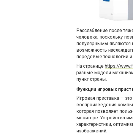
Расслабление после тяж
человека, поскольку поз
популярнымы являются и
возможность наслаждать
передовые технологии и 
На странице
https://www.f
разные модели механизм
пункт страны.
Функции игровых прист
Игровая приставка — это
воспроизведения компью
которая позволяет поль
мониторе. Устройства и
характеристики, оптими
изображений.