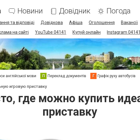
а
Новини
Довідник
Погода
ання та відповіді
Довідкова
Афіша
Оголошення
Вакансії
клама на сайті
YouTube 04141
Купуй онлайн
Instagram 0414
си англійської мови
П
Переклад документів
Г
Графік руху автобусів
ьную игровую приставку
то, где можно купить ид
приставку