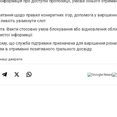
 Інформація про доступні пропозиції, умови їхнього отрима
питання щодо правил конкретних ігор, допомога у вирішенн
ливість увімкнути слот.
нта. Факти стосовно умов блокування або відновлення облі
истої інформації.
тому, що служба підтримки призначена для вирішення різни
м в отриманні позитивного грального досвіду.
а наші джерела