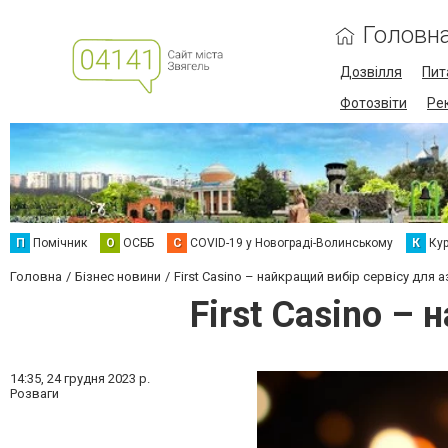
Головн
Дозвілля
Пит
Фотозвіти
Ре
П
Помічник
О
ОСББ
C
COVID-19 у Новограді-Волинському
К
Кур
Головна
Бізнес новини
First Casino – найкращий вибір сервісу для а
First Casino –
14:35,
24 грудня 2023 р.
Розваги