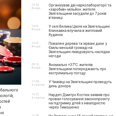
15:32,
Організував дві нарколабораторії та
Вчора
«заробив» мільйон: жителя
Звягельщини засудили до 7 років
в'язниці
13:01,
У селі Велика Цвіля на Звягельщині
Вчора
блискавка влучила в житловий
будинок
10:37,
Повалені дерева та зірвані дахи: у
Вчора
Ємільчинській громаді на
Звягельщині ліквідовують наслідки
негоди
09:10,
Аномальні +37°C: жителів
Вчора
Звягельщини попереджають про
екстремальну погоду
17:53,
У Чижівці на Звягельщині проведуть
4 серпня
день донора
обального
15:27,
Нардеп Дмитро Костюк заявив про
ологій,
4 серпня
провал голосування законопроєкту
остей
на підтримку дітей з інвалідністю
о
через Тимошенко
ні
12:38,