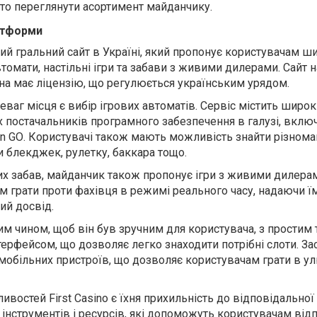
сто переглянути асортимент майданчику.
атформи
ий гральний сайт в Україні, який пропонує користувачам ш
автомати, настільні ігри та забави з живими дилерами. Сайт
она має ліцензію, що регулюється українським урядом.
ваг місця є вибір ігрових автоматів. Сервіс містить широк
их постачальників програмного забезпечення в галузі, вкл
n
GO
. Користувачі також мають можливість знайти різноман
и блекджек, рулетку, баккара тощо.
их
забав
,
майданчик
також пропонує ігри з живими дилера
м грати проти
фахівця
в режимі реального часу, надаючи ї
ий досвід.
м чином, щоб він був зручним для користувача, з простим 
нтерфейсом, що дозволяє легко знаходити потрібні
слоти
.
За
мобільних пристроїв, що дозволяє користувачам грати в у
востей First Casino є їхня прихильність до відповідальної 
інструментів і ресурсів, які допоможуть користувачам від