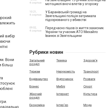
На Звягельщині 15-річний хлопець на
4 серпня
мотоциклі вночі влетів у огорожу
10:21,
У Баранівській громаді на
4 серпня
Звягельщині поліція затримала
ирокий
підозрюваного у вбивстві
 належить
09:02,
Передчасно пішов із життя захисник
4 серпня
України та учасник АТО Михайло
Іванюк зі Звягельщини
ий вибір
ючаючи
ітні
Рубрики новин
ми.
Вони
Загальний
Техніка
Здоров'я
розділ
м більш
Туризм
Нерухомість
Транспорт
та
Будівництво
Відпочинок
Розваги
стосунок
Бізнес
Меблі
Спорт
люблені
Жіночий
Інтернет
Культура
розділ
гри.
Економіка
Інтер'єр
Мода
повідально