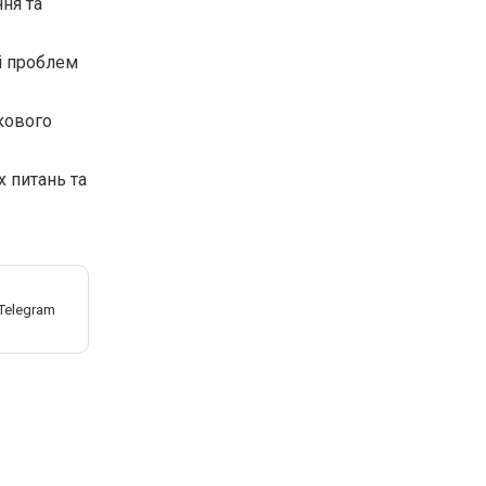
ння та
і проблем
кового
х питань та