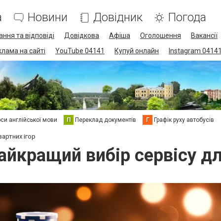
а
Новини
Довідник
Погода
ання та відповіді
Довідкова
Афіша
Оголошення
Вакансії
клама на сайті
YouTube 04141
Купуй онлайн
Instagram 0414
си англійської мови
П
Переклад документів
Г
Графік руху автобусів
зартних ігор
 найкращий вибір сервісу дл