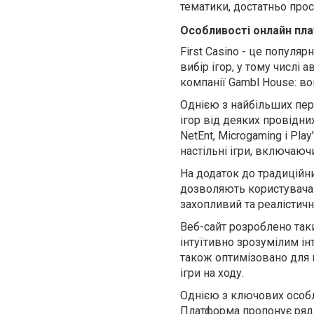
тематики, достатньо про
Особливості онлайн пл
First
Casino
- це популярн
вибір ігор, у тому числі 
компанії
Gambl
House
: в
Однією з найбільших пере
ігор від деяких провідн
NetEnt
,
Microgaming
і
Play
'
настільні ігри, включаюч
На додаток до традиційн
дозволяють користувача
захопл
ивий
та
реалістичн
Веб-сайт розроблено таки
інтуїтивно зрозумілим і
також оптимізовано для 
ігри на ходу.
Однією з ключових особли
Платформа
пропонує ряд 