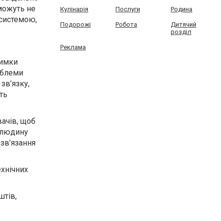
можуть не
Кулінарія
Послуги
Родина
 системою,
Подорожі
Робота
Дитячий
розділ
Реклама
римки
облеми
зв’язку,
ть
ачів, щоб
людину
озв’язання
ехнічних
штів,