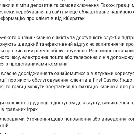
лючаючи ліміти депозитів
та самовиключення. Також гравці 
зпеки перебування на сайті: місце облаштоване надійною
нформацію про клієнтів від кібератак.
якого онлайн-казино є якість та доступність служби підт
опонують швидкий
та
ефективний відгук на запитання чи пр
ти про високий рівень обслуговування.
Різноманітні канали 
ого часу, електронна пошта або телефонна лінія
допоможу
ися з представниками компанії
.
власне дослідження та ознайомитися з відгуками користув
ї про якість обслуговування клієнтів в First Casino.
Якщо 
ня, то гравці можуть звертатися до фахівців казино з для р
ди належать труднощі з доступом до акаунту, виникнення т
в гральних іграх.
пераціями. Уточнення щодо поповнення або виведення ко
кцій.