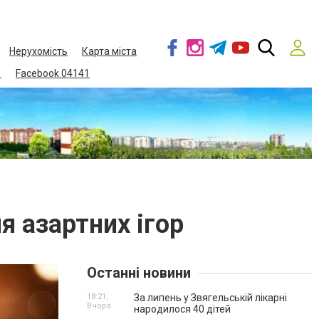
Нерухомість
Карта міста
1
Facebook 04141
я азартних ігор
Останні новини
18:21,
За липень у Звягельській лікарні
Вчора
народилося 40 дітей