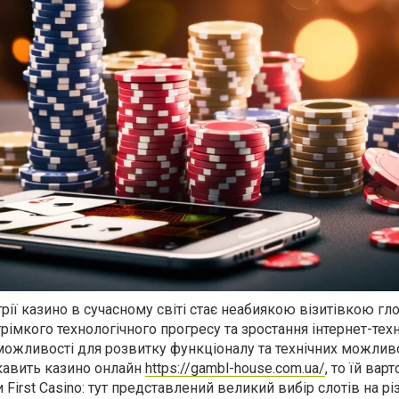
рії казино в сучасному світі стає неабиякою візитівкою гл
трімкого технологічного прогресу та зростання інтернет-техн
можливості для розвитку функціоналу та технічних можлив
кавить казино онлайн
https://gambl-house.com.ua/
, то їй варт
First Casino: тут представлений великий вибір слотів на різ