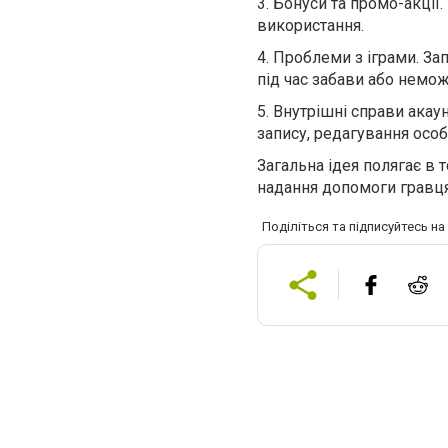
3.
Бонуси та промо-акції.
використання.
4.
Проблеми з іграми. За
під час забави або немож
5.
Внутрішні справи акау
запису, редагування особ
Загальна ідея полягає в 
надання допомоги гравця
Поділіться та підписуйтесь н