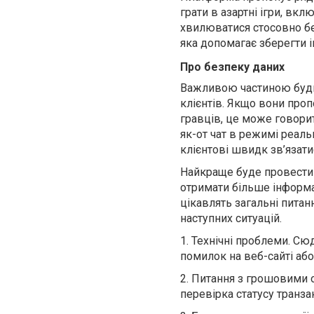
грати в азартні ігри, вк
хвилюватися стосовно бе
яка допомагає зберегти і
Про безпеку даних
В
ажливою частиною будь-
клієнтів. Якщо вони пр
гравців, це може говори
як-от
чат в режимі реальн
клієнтові швидк зв’язат
Найкраще буде провести 
отримати більше інформаці
цікавлять загальні питан
наступних ситуацій.
1.
Технічні проблеми. Сю
помилок на веб-сайті або 
2.
Питання з грошовими о
перевірка статусу транза