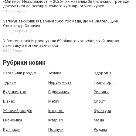
«Мій пиріг Незалежності – 2026»: як жителям Звягельської громади
долучитися до всеукраїнського кулінарного конкурсу
13:00,
7 серпня
Загинув захисник із Баранівської громади, що на Звягельщині,
Олександр Окончик
11:00,
7 серпня
У Звягелі поліція розшукала 69-річного чоловіка, який викрав
лампадку з могили захисника
09:00,
7 серпня
Рубрики новин
Загальний розділ
Техніка
Здоров'я
Туризм
Нерухомість
Транспорт
Будівництво
Відпочинок
Розваги
Бізнес
Меблі
Спорт
Жіночий розділ
Інтернет
Культура
Економіка
Інтер'єр
Мода
Кулінарія
Послуги
Родина