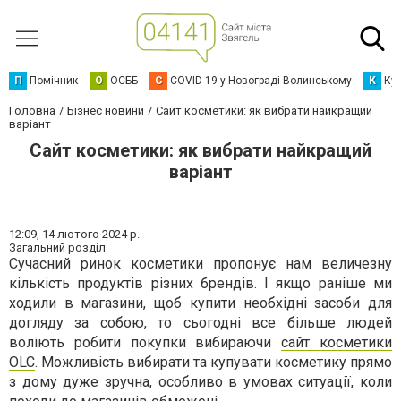
П
Помічник
О
ОСББ
C
COVID-19 у Новограді-Волинському
К
Кур
Головна
Бізнес новини
Сайт косметики: як вибрати найкращий
варіант
Сайт косметики: як вибрати найкращий
варіант
12:09,
14 лютого 2024 р.
Загальний розділ
Сучасний ринок косметики пропонує нам величезну
кількість продуктів різних брендів. І якщо раніше ми
ходили в магазини, щоб купити необхідні засоби для
догляду за собою, то сьогодні все більше людей
воліють робити покупки вибираючи
сайт косметики
OLC
. Можливість вибирати та купувати косметику прямо
з дому дуже зручна, особливо в умовах ситуації, коли