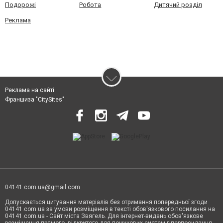
Подорожі
Робота
Дитячий розділ
Реклама
Реклама на сайті
Франшиза "CitySites"
04141.com.ua@gmail.com
Допускається цитування матеріалів без отримання попередньої згоди
04141.com.ua за умови розміщення в тексті обов'язкового посилання на
04141.com.ua - Сайт міста Звягель. Для інтернет-видань обов'язкове
розміщення прямого, відкритого для пошукових систем гіперпосилання