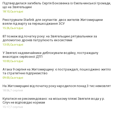
Підтвердилася загибель Сергія Боковенка із Ємільчинської громади,
що на Звягельщині
18:10,
Сьогодні
Реєстрували Starlink для окупантів: двох жителів Житомирщини
взяли під варту за перешкоджання ЗСУ
15:26,
Сьогодні
87 пожеж від початку року: на Звягельщині рятувальники за
допомогою дронів патрулюють екосистеми
13:05,
Сьогодні
У Звягелі надзвичайники деблокували водійку, постраждалу
внаслідок серйозної ДТП
10:00,
Сьогодні
Атака 9 серпня на Житомирщину: є постраждалі, пошкоджено житло
та стратегічне підприємство
09:00,
Сьогодні
На Житомирщині від початку року народилося понад 3 тис немовлят
18:06,
7 серпня
Купатися не рекомендовано: на міському пляжі Звягеля вода у р.
Случ не відповідає нормам
15:17,
7 серпня