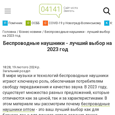
П
Помічник
О
ОСББ
C
COVID-19 у Новограді-Волинському
К
Кур
Головна
Бізнес новини
Беспроводные наушники - лучший выбор
на 2023 год
Беспроводные наушники - лучший выбор на
2023 год
18:28,
19 лютого 2024 р.
Загальний розділ
В мире музыки и технологий беспроводные наушники
играют ключевую роль, обеспечивая потребителям
свободу передвижения и качество звука. В 2023 году,
существует множество разных предложений, которые
отличаются как за ценой, так и за характеристиками. В
этом материале мы рассмотрим почему
беспроводные
наушники оптом
- это ваш лучший выбор как для