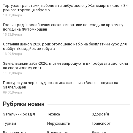
Торгував гранатами, набоями та вибухівкою: у Житомирі викрили 34-
річного торговця зброєю
18:00,
Вчора
Грози, град і послаблення спеки: синоптики попередили про зміну
погоди на Житомирщині
15:23,
Вчора
Останній шанс у 2026 році: оголошено набір на безплатний курс для
майбутніх водійок автобусів
13:09,
Вчора
Звягельський забіг-2026: містян запрошують випробувати свої сили
на спортивному святі
11:08,
Вчора
Прокуратура через суд захистила заказник «Зелена лагуна» на
Звягельщині
09:00,
Вчора
Рубрики новин
Загальний розділ
Техніка
Здоров'я
Туризм
Нерухомість
Транспорт
Будівництво
Відпочинок
Розваги