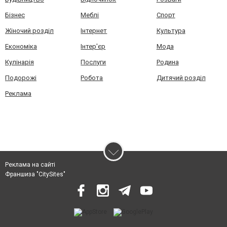
Бізнес
Меблі
Спорт
Жіночий розділ
Інтернет
Культура
Економіка
Інтер'єр
Мода
Кулінарія
Послуги
Родина
Подорожі
Робота
Дитячий розділ
Реклама
Реклама на сайті
Франшиза "CitySites"