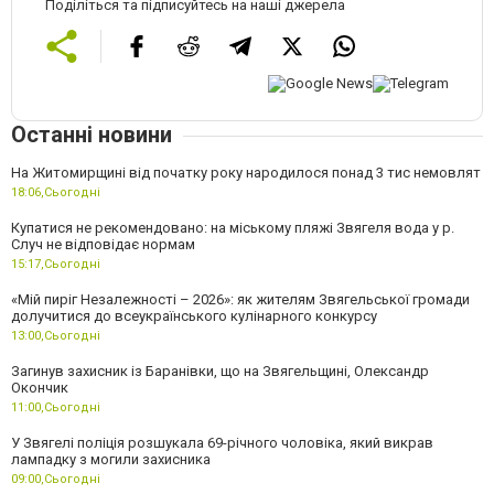
Поділіться та підписуйтесь на наші джерела
Останні новини
На Житомирщині від початку року народилося понад 3 тис немовлят
18:06,
Сьогодні
Купатися не рекомендовано: на міському пляжі Звягеля вода у р.
Случ не відповідає нормам
15:17,
Сьогодні
«Мій пиріг Незалежності – 2026»: як жителям Звягельської громади
долучитися до всеукраїнського кулінарного конкурсу
13:00,
Сьогодні
Загинув захисник із Баранівки, що на Звягельщині, Олександр
Окончик
11:00,
Сьогодні
У Звягелі поліція розшукала 69-річного чоловіка, який викрав
лампадку з могили захисника
09:00,
Сьогодні