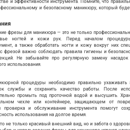
тве и эффективности инструмента. Помните, что правил
офессиональному и безопасному маникюру, который буде
ания
ие фрезы для маникюра — это не только профессиональн
вье ногтей и кожи рук. Перед началом процедур
умент, а также обработать ногти и кожу вокруг них сп
 с фрезой важно соблюдать правила гигиены и безопасно
екций. Не забывайте про регулярную замену насадок 
ого использования.
икюрной процедуры необходимо правильно ухаживать з
ок службы и сохранить качество работы. После испо
ательно промыть под проточной водой и высушить. Хра
альном чехле или контейнере, защищающем от повр
ая проверка и обслуживание инструмента помогут сох
ность использования на долгое время.
 не только красивый внешний вид, но и забота о здоровь