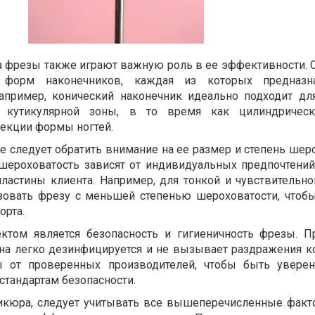
а фрезы также играют важную роль в ее эффективности. 
 форм наконечников, каждая из которых предназн
апример, конический наконечник идеально подходит дл
и кутикулярной зоны, в то время как цилиндричес
рекции формы ногтей.
 следует обратить внимание на ее размер и степень шеро
шероховатость зависят от индивидуальных предпочтений
пластины клиента. Например, для тонкой и чувствительно
зовать фрезу с меньшей степенью шероховатости, чтоб
орта.
том является безопасность и гигиеничность фрезы. 
 она легко дезинфицируется и не вызывает раздражения к
 от проверенных производителей, чтобы быть увере
 стандартам безопасности.
икюра, следует учитывать все вышеперечисленные факт