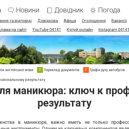
а
Новини
Довідник
Погода
ання та відповіді
Довідкова
Афіша
Оголошення
Вакансії
клама на сайті
YouTube 04141
Купуй онлайн
Instagram 0414
си англійської мови
П
Переклад документів
Г
Графік руху автобусів
ссиональному результату
ля маникюра: ключ к про
результату
енства в маникюре, важно иметь не только професс
льные инструменты. Одним из ключевых компонентов явл