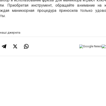
выбор и использование фрезы для маникюра играют клю
ли. Приобретая инструмент, обращайте внимание на к
каждая маникюрная процедура приносила только удово
ты.
а наші джерела