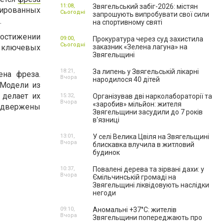
11:08,
Звягельський забіг-2026: містян
ированных
Сьогодні
запрошують випробувати свої сили
.
на спортивному святі
остижении
09:00,
Прокуратура через суд захистила
Сьогодні
о ключевых
заказник «Зелена лагуна» на
Звягельщині
18:21,
За липень у Звягельській лікарні
ена фреза.
Вчора
народилося 40 дітей
 Модели из
 делает их
15:32,
Організував дві нарколабораторії та
Вчора
«заробив» мільйон: жителя
подвержены
Звягельщини засудили до 7 років
в'язниці
13:01,
У селі Велика Цвіля на Звягельщині
Вчора
блискавка влучила в житловий
будинок
10:37,
Повалені дерева та зірвані дахи: у
Вчора
Ємільчинській громаді на
Звягельщині ліквідовують наслідки
негоди
09:10,
Аномальні +37°C: жителів
Вчора
Звягельщини попереджають про