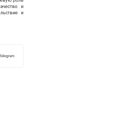
чевую роль
ачество и
льствие и