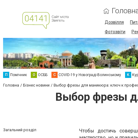
Головн
Дозвілля
Пит
Фотозвіти
Ре
П
Помічник
О
ОСББ
C
COVID-19 у Новограді-Волинському
К
Кур
Головна
Бізнес новини
Выбор фрезы для маникюра: ключ к профе
Выбор фрезы д
Загальний розділ
Чтобы достичь соверш
мастерство, но и прави