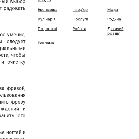
ьный выбор
т радовать
Економіка
Інтер'єр
Мода
Кулінарія
Послуги
Родина
Подорожі
Робота
Дитячий
розділ
ое умение,
ы следует
Реклама
ециальными
сти, чтобы
и очистку
а фрезой,
льзования
нить фрезу
еждений и
ранить его
е ногтей и