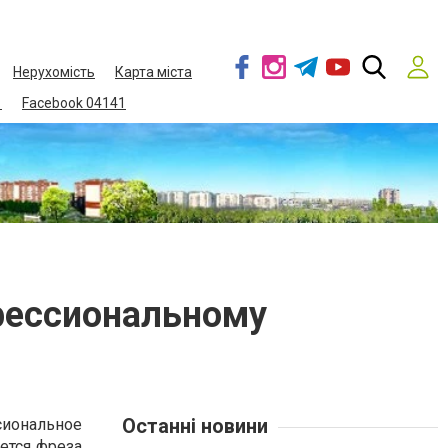
Нерухомість
Карта міста
1
Facebook 04141
фессиональному
Останні новини
иональное
яется
фреза