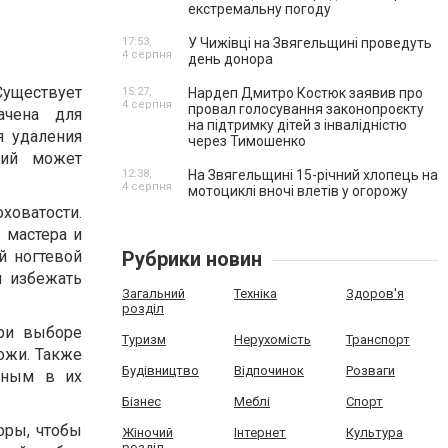
екстремальну погоду
17:53,
У Чижівці на Звягельщині проведуть
4 серпня
день донора
Существует
15:27,
Нардеп Дмитро Костюк заявив про
4 серпня
провал голосування законопроєкту
ачена для
на підтримку дітей з інвалідністю
я удаления
через Тимошенко
кий может
12:38,
На Звягельщині 15-річний хлопець на
4 серпня
мотоциклі вночі влетів у огорожу
ховатости.
 мастера и
й ногтевой
Рубрики новин
ы избежать
Загальний
Техніка
Здоров'я
розділ
При выборе
Туризм
Нерухомість
Транспорт
ожи. Также
Будівництво
Відпочинок
Розваги
нным в их
Бізнес
Меблі
Спорт
оры, чтобы
Жіночий
Інтернет
Культура
розділ