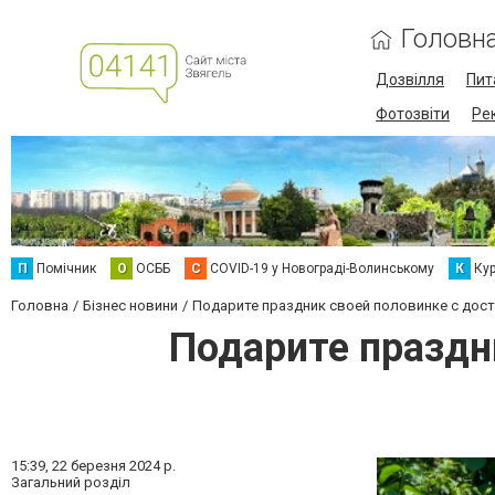
Головн
Дозвілля
Пит
Фотозвіти
Ре
П
Помічник
О
ОСББ
C
COVID-19 у Новограді-Волинському
К
Кур
Головна
Бізнес новини
Подарите праздник своей половинке с до
Подарите праздн
15:39,
22 березня 2024 р.
Загальний розділ