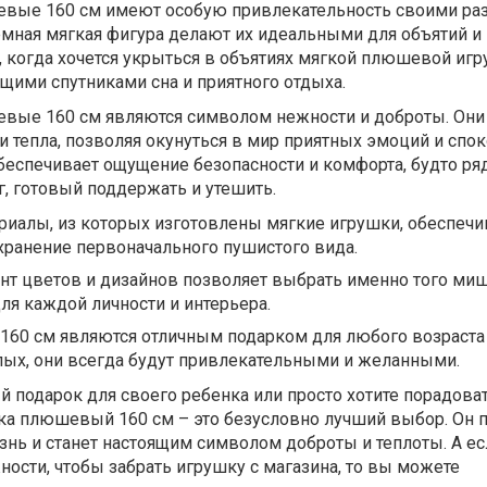
вые 160 см имеют особую привлекательность своими ра
емная мягкая фигура делают их идеальными для объятий и
 когда хочется укрыться в объятиях мягкой плюшевой игр
щими спутниками сна и приятного отдыха.
вые 160 см являются символом нежности и доброты. Они
и тепла, позволяя окунуться в мир приятных эмоций и спок
беспечивает ощущение безопасности и комфорта, будто ря
г, готовый поддержать и утешить.
риалы, из которых изготовлены мягкие игрушки, обеспеч
хранение первоначального пушистого вида.
нт цветов и дизайнов позволяет выбрать именно того миш
ля каждой личности и интерьера.
0 см являются отличным подарком для любого возраста 
ых, они всегда будут привлекательными и желанными.
 подарок для своего ребенка или просто хотите порадоват
шка плюшевый 160 см – это безусловно лучший выбор. Он 
знь и станет настоящим символом доброты и теплоты. А ес
ости, чтобы забрать игрушку с магазина, то вы можете