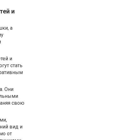
тей и
ки, а
му
и
тей и
гут стать
оративным
а. Они
альными
раняя свою
ми,
ний вид и
мо от