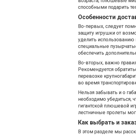
возраста, плюшевые миш
способными подарить те
Особенности доста
Во-первых, следует пом
защиту игрушки от возм
уделить использованию п
специальные пузырчатые
обеспечить дополнитель
Во-вторых, важно правил
Рекомендуется обратить
перевозке крупногабари
во время транспортировк
Нельзя забывать и о габ
необходимо убедиться, ч
гигантской плюшевой иг
лестничные пролеты мог
Как выбрать и зак
В этом разделе мы расск