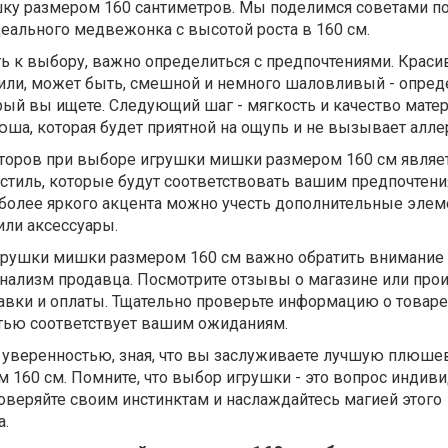
у размером 160 сантиметров. Мы поделимся советами по
еального медвежонка с высотой роста в 160 см.
ть к выбору, важно определиться с предпочтениями. Краси
ли, может быть, смешной и немного шаловливый - опреде
ый вы ищете. Следующий шаг - мягкость и качество матер
ша, которая будет приятной на ощупь и не вызывает алле
оров при выборе игрушки мишки размером 160 см являет
 стиль, которые будут соответствовать вашим предпочтени
 более яркого акцента можно учесть дополнительные эле
или аксессуары.
рушки мишки размером 160 см важно обратить внимание 
нализм продавца. Посмотрите отзывы о магазине или прои
тавки и оплаты. Тщательно проверьте информацию о товаре
стью соответствует вашим ожиданиям.
 с уверенностью, зная, что вы заслуживаете лучшую плюш
 160 см. Помните, что выбор игрушки - это вопрос индив
оверяйте своим инстинктам и наслаждайтесь магией этого
а.