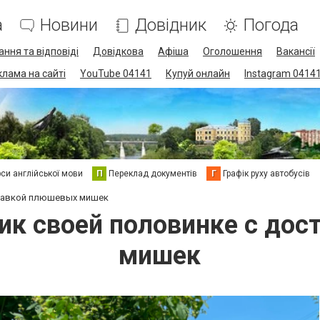
а
Новини
Довідник
Погода
ання та відповіді
Довідкова
Афіша
Оголошення
Вакансії
клама на сайті
YouTube 04141
Купуй онлайн
Instagram 0414
си англійської мови
П
Переклад документів
Г
Графік руху автобусів
ставкой плюшевых мишек
ик своей половинке с до
мишек