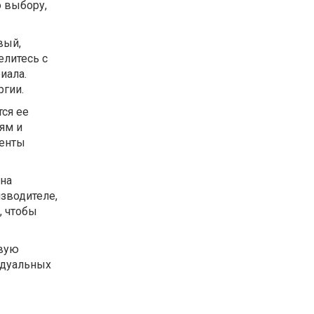
 выбору,
вый,
литесь с
иала.
ргии.
ся ее
ям и
менты
на
зводителе,
, чтобы
евую
идуальных