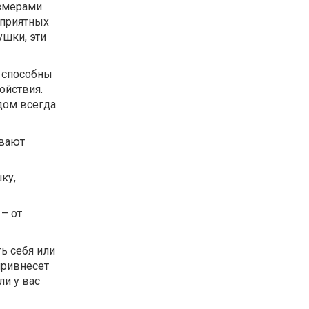
змерами.
 приятных
ушки, эти
 способны
ойствия.
дом всегда
ивают
ку,
– от
ь себя или
привнесет
ли у вас