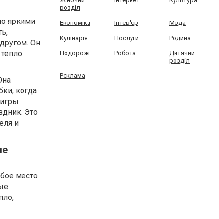
Жіночий
Інтернет
Культура
розділ
но яркими
Економіка
Інтер'єр
Мода
ь,
Кулінарія
Послуги
Родина
другом. Он
 тепло
Подорожі
Робота
Дитячий
розділ
Реклама
Она
бки, когда
 игры
здник. Это
еля и
ые
обое место
ые
пло,