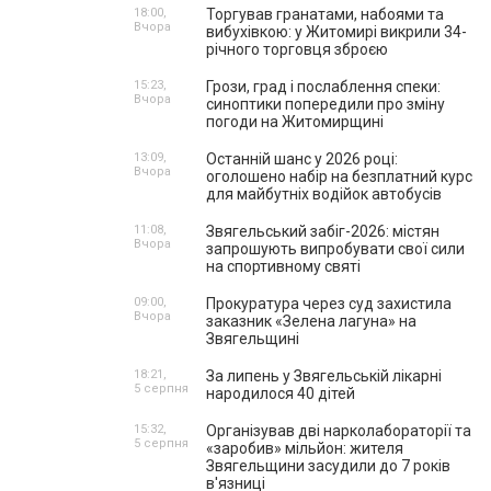
18:00,
Торгував гранатами, набоями та
Вчора
вибухівкою: у Житомирі викрили 34-
річного торговця зброєю
15:23,
Грози, град і послаблення спеки:
Вчора
синоптики попередили про зміну
погоди на Житомирщині
13:09,
Останній шанс у 2026 році:
Вчора
оголошено набір на безплатний курс
для майбутніх водійок автобусів
11:08,
Звягельський забіг-2026: містян
Вчора
запрошують випробувати свої сили
на спортивному святі
09:00,
Прокуратура через суд захистила
Вчора
заказник «Зелена лагуна» на
Звягельщині
18:21,
За липень у Звягельській лікарні
5 серпня
народилося 40 дітей
15:32,
Організував дві нарколабораторії та
5 серпня
«заробив» мільйон: жителя
Звягельщини засудили до 7 років
в'язниці