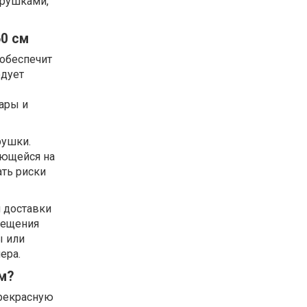
грушками,
0 см
 обеспечит
едует
ары и
рушки.
ующейся на
ть риски
м доставки
мещения
ы или
ера.
м?
прекрасную