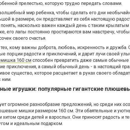
обенной прелестью, которую трудно передать словами.
волшебный мир ребенка, чтобы сделать его дни необычай
шой в размере, он представляет из себя настоящую радост
 понять, насколько важен каждый день с таким крылатым 
ке, его лапы постоянно простираются вам навстречу, чтобы
сочек своего счастья.
 тех, кому важны доброта, любовь, искренность и дружба. 
ые порции радости и приключений, и дарит лучи своей улы
мишка 160 см
способен превратить даже самые обычные
ие приключения, а самый обычный день - в настоящий пра
живое существо, которое расцветает в руках своего обладат
 ним.
ные игрушки: популярные гигантские плюшев
ует огромное разнообразие предложений, но среди них ос
юшевые мишки размером 160 см. Эти обаятельные и уютн
 хитом среди детей и взрослых. Они приносят радость и те
угом и идеальным подарком.