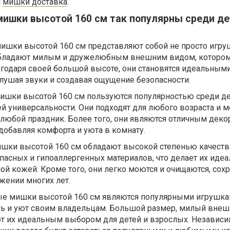
й
мишки доставка
.
ишки высотой 160 см так популярны среди де
шки высотой 160 см представляют собой не просто игруш
 обладают милым и дружелюбным внешним видом, которо
агодаря своей большой высоте, они становятся идеальным
глушая звуки и создавая ощущение безопасности.
шки высотой 160 см пользуются популярностью среди де
й универсальности. Они подходят для любого возраста и мо
любой праздник. Более того, они являются отличным дек
добавляя комфорта и уюта в комнату.
шки высотой 160 см обладают высокой степенью качеств
пасных и гипоаллергенных материалов, что делает их иде
ной кожей. Кроме того, они легко моются и очищаются, сох
яжении многих лет.
ые мишки высотой 160 см являются популярными игрушка
ть и уют своим владельцам. Большой размер, милый внеш
т их идеальным выбором для детей и взрослых. Независи