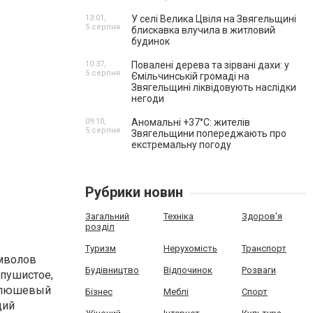
13:01,
У селі Велика Цвіля на Звягельщині
5 серпня
блискавка влучила в житловий
будинок
10:37,
Повалені дерева та зірвані дахи: у
5 серпня
Ємільчинській громаді на
Звягельщині ліквідовують наслідки
негоди
09:10,
Аномальні +37°C: жителів
5 серпня
Звягельщини попереджають про
екстремальну погоду
Рубрики новин
Загальний
Техніка
Здоров'я
розділ
Туризм
Нерухомість
Транспорт
имволов
Будівництво
Відпочинок
Розваги
 пушистое,
 плюшевый
Бізнес
Меблі
Спорт
щий