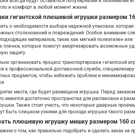
ки всегда будут оставаться популярными и любимыми и
пло и комфорт в любой момент жизни.
вки гигантской плюшевой игрушки размером 16
нить о необходимости выбора надежной упаковки, которая
ожных столкновений и повреждений. Особое внимание сл
одходящих материалов, таких как мягкий полиэтилен или
 пленки, которые помогут амортизировать возможные уд
ную защиту.
ьно организовать процесс транспортировки гигантской иг
ся к профессиональной доставочной службе, специализир
тных предметов, чтобы избежать проблем и минимизирова
и.
аритах места, где будет размещена игрушка. Перед заказо
то имеется достаточно пространства для распаковки и раз
рушки. Также стоит учесть, что некоторые дверные проем
ут быть слишком узкими для прохода игрушки такого разм
азать плюшевую игрушку мишку размером 160 с
ажем о том, как правильно подобрать и сделать заказ на 