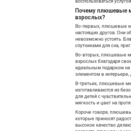
воспользоваться услуго
Почему плюшевые м
взрослых?
Во-первых, плюшевые ми
настоящих другов. Они
невозможно устоять. Бл
спутниками для сна, при
Во-вторых, плюшевые ми
взрослых благодаря свое
идеальным подарком на 
элементом в интерьере, 
В-третьих, плюшевые ми
изготавливаются из безо
для детей с чувствитель
мягкость и цвет на прот
Короче говоря, плюшев
которые приносят радос
высокое качество делаю