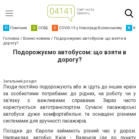
П
Помічник
О
ОСББ
C
COVID-19 у Новограді-Волинському
К
Кур
Головна
Бізнес новини
Подорожуємо автобусом: що взяти в
дорогу?
Подорожуємо автобусом: що взяти в
дорогу?
Загальний розділ
Люди постійно подорожують або ж їдуть до інших країн
за особистими потребами: до рідних, на роботу чи у
зв’язку з важливими справами. Зараз часто
користуються автотранспортом. Сучасні пасажирські
автобуси дуже комфортабельні та оснащені різними
системами для зручності пасажирів.
Поїздки до Європи займають різний час у дорозі.
Наприклад,
автобус Київ - Валенсія
їде до пункту