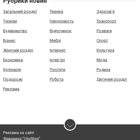
Рубрики новин
Загальний розділ
Техніка
Здоров'я
Туризм
Нерухомість
Транспорт
Будівництво
Відпочинок
Розваги
Бізнес
Меблі
Спорт
Жіночий розділ
Інтернет
Культура
Економіка
Інтер'єр
Мода
Кулінарія
Послуги
Родина
Подорожі
Робота
Дитячий розділ
Реклама
Реклама на сайті
Франшиза "CitySites"