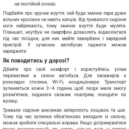
на постійній основі.
Подбайте про зручне взуття: хай буде змінна пара дуже
вільних кросівок чи навіть капців. Від тривалого сидіння
ноги набрякають, тому звичне взуття буде муляти.
Планшет, ноутбук чи смартфон дозволять відволіктися
під час поїздки, для них майте павербанк і зарядний
пристрій. У сучасних автобусах гаджети можна
заряджати.
Як поводитись у дорозі?
Дбайте про свій комфорт і користуйтесь усіма
перевагами в салоні автобуса. Для пасажирів є
розкладні столики, Wi-Fi, кондиціонери. Транспорт
зупиняється кожні 3–4 години, щоб люди мали змогу
розім’ятися, подихати свіжим повітрям, походити по
вулиці.
Тривале сидіння викликає затерплість кінцівок та шиї.
Тому під час зупинки обов’язково виходьте із салону,
можна зробити спеціальні вправи. Якщо дотримуватися