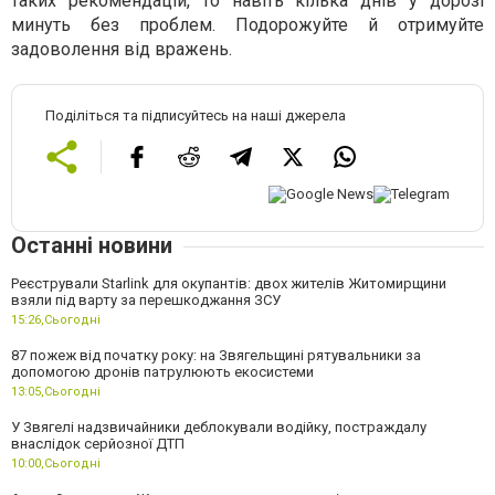
таких рекомендацій, то навіть кілька днів у дорозі
минуть без проблем. Подорожуйте й отримуйте
задоволення від вражень.
Поділіться та підписуйтесь на наші джерела
Останні новини
Реєстрували Starlink для окупантів: двох жителів Житомирщини
взяли під варту за перешкоджання ЗСУ
15:26,
Сьогодні
87 пожеж від початку року: на Звягельщині рятувальники за
допомогою дронів патрулюють екосистеми
13:05,
Сьогодні
У Звягелі надзвичайники деблокували водійку, постраждалу
внаслідок серйозної ДТП
10:00,
Сьогодні