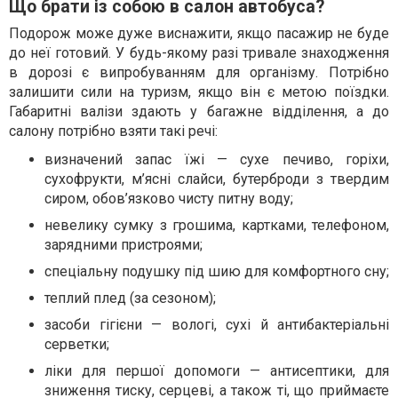
Що брати із собою в салон автобуса?
Подорож може дуже виснажити, якщо пасажир не буде
до неї готовий. У будь-якому разі тривале знаходження
в дорозі є випробуванням для організму. Потрібно
залишити сили на туризм, якщо він є метою поїздки.
Габаритні валізи здають у багажне відділення, а до
салону потрібно взяти такі речі:
визначений запас їжі — сухе печиво, горіхи,
сухофрукти, м’ясні слайси, бутерброди з твердим
сиром, обов’язково чисту питну воду;
невелику сумку з грошима, картками, телефоном,
зарядними пристроями;
спеціальну подушку під шию для комфортного сну;
теплий плед (за сезоном);
засоби гігієни — вологі, сухі й антибактеріальні
серветки;
ліки для першої допомоги — антисептики, для
зниження тиску, серцеві, а також ті, що приймаєте