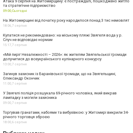
Атака 9 серпня на Житомирщину: є постраждалі, пошкоджено житло
та стратегічне підприємство
09:00,
Сьогодні
На Житомирщині від початку року народилося понад 3 тис немовлят
18:06,
7 серпня
Купатися не рекомендовано: на міському пляжі Звягеля вода у р.
Случ не відповідає нормам
15:17,
7 серпня
«Мій пиріг Незалежності – 2026»: як жителям Звягельської громади
долучитися до всеукраїнського кулінарного конкурсу
13:00,
7 серпня
Загинув захисник із Баранівської громади, що на Звягельщині,
Олександр Окончик
11:00,
7 серпня
У Звягелі поліція розшукала 69-річного чоловіка, який викрав
лампадку з могили захисника
09:00,
7 серпня
Торгував гранатами, набоями та вибухівкою: у Житомирі викрили 34-
річного торговця зброєю
18:00,
6 серпня