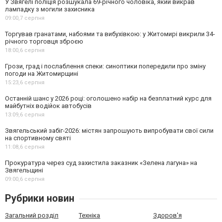
У Звягелі поліція розшукала 69-річного чоловіка, який викрав
лампадку з могили захисника
09:00,
7 серпня
Торгував гранатами, набоями та вибухівкою: у Житомирі викрили 34-
річного торговця зброєю
18:00,
6 серпня
Грози, град і послаблення спеки: синоптики попередили про зміну
погоди на Житомирщині
15:23,
6 серпня
Останній шанс у 2026 році: оголошено набір на безплатний курс для
майбутніх водійок автобусів
13:09,
6 серпня
Звягельський забіг-2026: містян запрошують випробувати свої сили
на спортивному святі
11:08,
6 серпня
Прокуратура через суд захистила заказник «Зелена лагуна» на
Звягельщині
09:00,
6 серпня
Рубрики новин
Загальний розділ
Техніка
Здоров'я