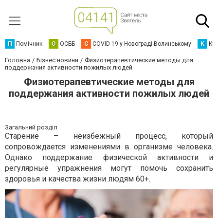
П
Помічник
О
ОСББ
C
COVID-19 у Новограді-Волинському
К
Кур
Головна
Бізнес новини
Физиотерапевтические методы для
поддержания активности пожилых людей
Физиотерапевтические методы для
поддержания активности пожилых людей
Загальний розділ
Старение – неизбежный процесс, который
сопровождается изменениями в организме человека.
Однако поддержание физической активности и
регулярные упражнения могут помочь сохранить
здоровья и качества жизни людям 60+.