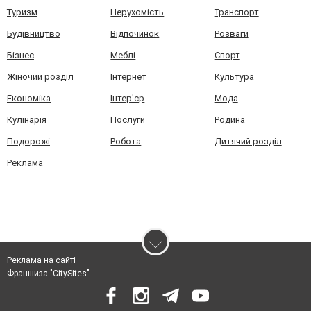
Туризм
Нерухомість
Транспорт
Будівництво
Відпочинок
Розваги
Бізнес
Меблі
Спорт
Жіночий розділ
Інтернет
Культура
Економіка
Інтер'єр
Мода
Кулінарія
Послуги
Родина
Подорожі
Робота
Дитячий розділ
Реклама
Реклама на сайті
Франшиза "CitySites"