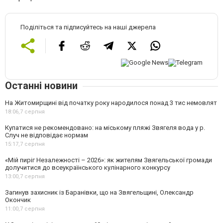
Поділіться та підписуйтесь на наші джерела
Останні новини
На Житомирщині від початку року народилося понад 3 тис немовлят
18:06,
7 серпня
Купатися не рекомендовано: на міському пляжі Звягеля вода у р.
Случ не відповідає нормам
15:17,
7 серпня
«Мій пиріг Незалежності – 2026»: як жителям Звягельської громади
долучитися до всеукраїнського кулінарного конкурсу
13:00,
7 серпня
Загинув захисник із Баранівки, що на Звягельщині, Олександр
Окончик
11:00,
7 серпня