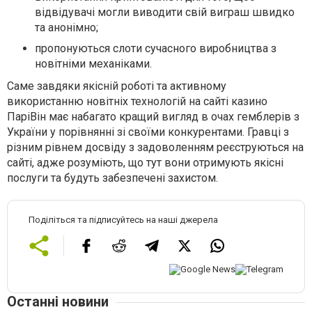
відвідувачі могли виводити свій виграш швидко
та анонімно;
пропонуються слоти сучасного виробництва з
новітніми механіками.
Саме завдяки якісній роботі та активному
використанню новітніх технологій на сайті казино
ПаріВін має набагато кращий вигляд в очах гемблерів з
України у порівнянні зі своїми конкурентами. Гравці з
різним рівнем досвіду з задоволенням реєструються на
сайті, адже розуміють, що тут вони отримують якісні
послуги та будуть забезпечені захистом.
Поділіться та підписуйтесь на наші джерела
Останні новини