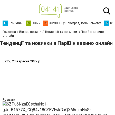
П
Помічник
О
ОСББ
C
COVID-19 у Новограді-Волинському
К
Кур
Головна
Бізнес новини
Тенденції та новинки в ПаріВін казино
онлайн
Тенденції та новинки в ПаріВін казино онлайн
0
9
:
2
2
,
2
3
в
е
р
е
с
н
я
2
0
2
2
р
.
Розваги