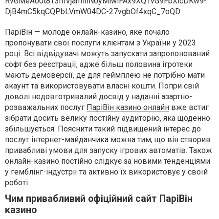
ПаріВін — молоде онлайн-казино, яке почало
пропонувати свої послуги клієнтам з України у 2023
році. Всі відвідувачі можуть запускати запропонований
софт без реєстрації, адже більш половина ігротеки
мають демоверсії, де для геймплею не потрібно мати
акаунт та використовувати власні кошти. Попри свій
доволі недовготривалий досвід у наданні азартно-
розважальних послуг
ПаріВін казино онлайн
вже встиг
зібрати досить велику постійну аудиторію, яка щоденно
збільшується. Пояснити такий підвищений інтерес до
послуг інтернет-майданчика можна тим, що він створив
привабливі умови для запуску ігрових автоматів. Також
онлайн-казино постійно слідкує за новими тенденціями
у гемблінг-індустрії та активно їх використовує у своїй
роботі.
Чим привабливий офіційний сайт ПаріВін
казино