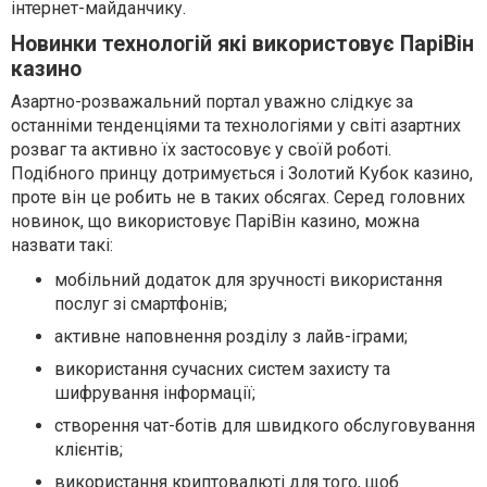
інтернет-майданчику.
Новинки технологій які використовує ПаріВін
казино
Азартно-розважальний портал уважно слідкує за
останніми тенденціями та технологіями у світі азартних
розваг та активно їх застосовує у своїй роботі.
Подібного принцу дотримується і Золотий Кубок казино,
проте він це робить не в таких обсягах. Серед головних
новинок, що використовує ПаріВін казино, можна
назвати такі:
мобільний додаток для зручності використання
послуг зі смартфонів;
активне наповнення розділу з лайв-іграми;
використання сучасних систем захисту та
шифрування інформації;
створення чат-ботів для швидкого обслуговування
клієнтів;
використання криптовалюті для того, щоб