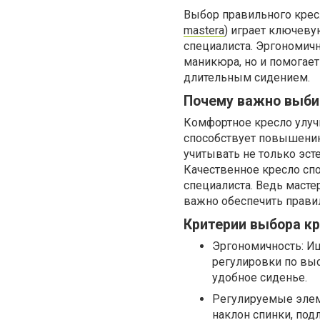
Выбор правильного крес
mastera
) играет ключеву
специалиста. Эргономич
маникюра, но и помогае
длительным сидением.
Почему важно выби
Комфортное кресло улуч
способствует повышению
учитывать не только эст
Качественное кресло спо
специалиста. Ведь маст
важно обеспечить прави
Критерии выбора к
Эргономичность: И
регулировки по выс
удобное сиденье.
Регулируемые элем
наклон спинки, под