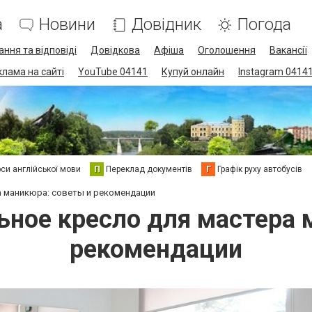
а
Новини
Довідник
Погода
ання та відповіді
Довідкова
Афіша
Оголошення
Вакансії
клама на сайті
YouTube 04141
Купуй онлайн
Instagram 0414
си англійської мови
П
Переклад документів
Г
Графік руху автобусів
а маникюра: советы и рекомендации
ьное кресло для мастера 
рекомендации