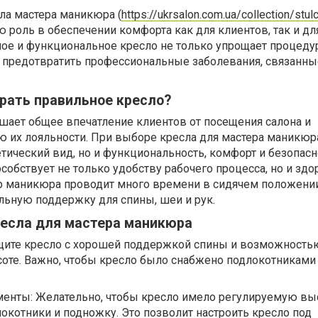
ла мастера маникюра (
https://ukrsalon.com.ua/collection/stulc
ю роль в обеспечении комфорта как для клиентов, так и дл
ное и функциональное кресло не только упрощает процеду
т предотвратить профессиональные заболевания, связанны
рать правильное кресло?
шает общее впечатление клиентов от посещения салона и
 их лояльности. При выборе кресла для мастера маникюр
етический вид, но и функциональность, комфорт и безопасн
собствует не только удобству рабочего процесса, но и зд
ер маникюра проводит много времени в сидячем положении
льную поддержку для спины, шеи и рук.
ресла для мастера маникюра
щите кресло с хорошей поддержкой спины и возможность
оте. Важно, чтобы кресло было снабжено подлокотниками
енты: Желательно, чтобы кресло имело регулируемую выс
локотники и подножку. Это позволит настроить кресло под