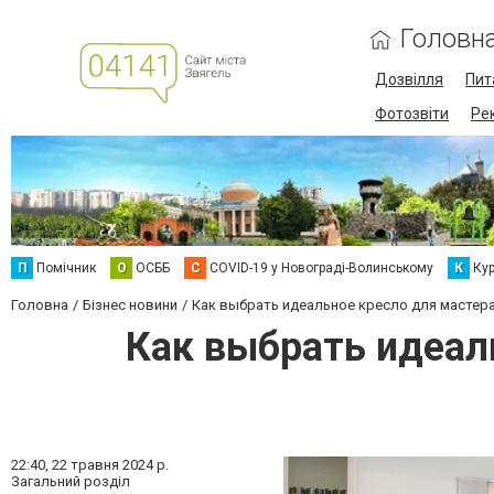
Головн
Дозвілля
Пит
Фотозвіти
Ре
П
Помічник
О
ОСББ
C
COVID-19 у Новограді-Волинському
К
Кур
Головна
Бізнес новини
Как выбрать идеальное кресло для мастер
Как выбрать идеал
22:40,
22 травня 2024 р.
Загальний розділ