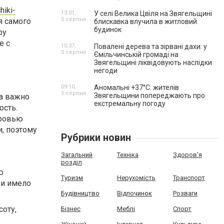
hiki-
13:01,
У селі Велика Цвіля на Звягельщині
5 серпня
я самого
блискавка влучила в житловий
будинок
ру
е с
10:37,
Повалені дерева та зірвані дахи: у
5 серпня
Ємільчинській громаді на
Звягельщині ліквідовують наслідки
негоди
09:10,
Аномальні +37°C: жителів
5 серпня
Звягельщини попереджають про
а важно
екстремальну погоду
ость.
оровью
, поэтому
Рубрики новин
Загальний
Техніка
Здоров'я
розділ
ю
Туризм
Нерухомість
Транспорт
 и имело
Будівництво
Відпочинок
Розваги
оту,
Бізнес
Меблі
Спорт