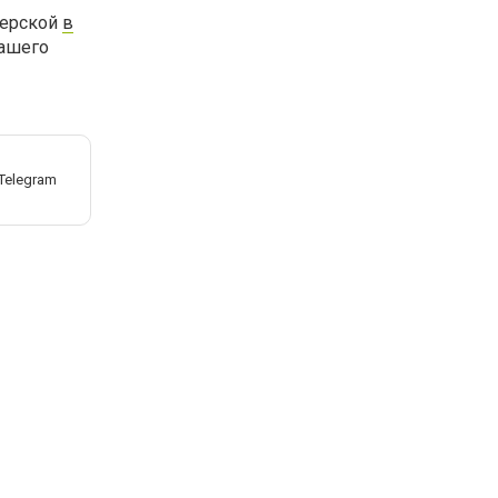
херской
в
вашего