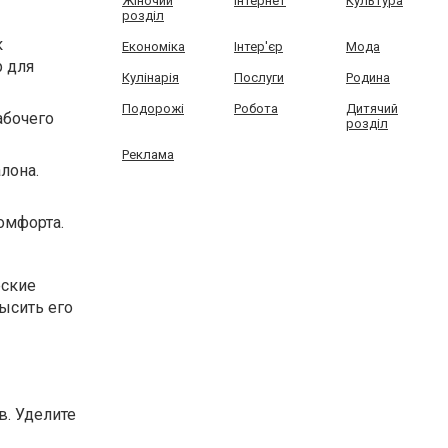
Жіночий
Інтернет
Культура
розділ
к
Економіка
Інтер'єр
Мода
р для
Кулінарія
Послуги
Родина
Подорожі
Робота
Дитячий
абочего
розділ
Реклама
лона.
омфорта.
еские
высить его
в. Уделите