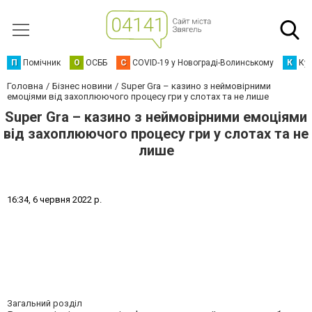
П
Помічник
О
ОСББ
C
COVID-19 у Новограді-Волинському
К
Кур
Головна
Бізнес новини
Super Gra – казино з неймовірними
емоціями від захоплюючого процесу гри у слотах та не лише
Super Gra – казино з неймовірними емоціями
від захоплюючого процесу гри у слотах та не
лише
1
6
:
3
4
,
6
ч
е
р
в
н
я
2
0
2
2
р
.
Загальний розділ