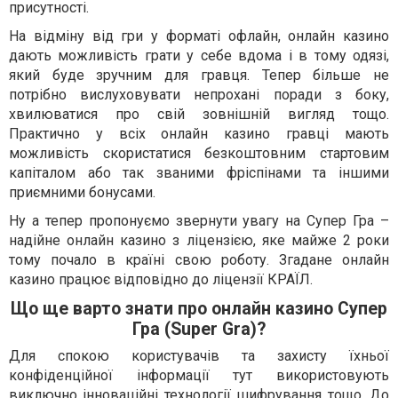
присутності.
На відміну від гри у форматі офлайн, онлайн казино
дають можливість грати у себе вдома і в тому одязі,
який буде зручним для гравця. Тепер більше не
потрібно вислуховувати непрохані поради з боку,
хвилюватися про свій зовнішній вигляд тощо.
Практично у всіх онлайн казино гравці мають
можливість скористатися безкоштовним стартовим
капіталом або так званими фріспінами та іншими
приємними бонусами.
Ну а тепер пропонуємо звернути увагу на Супер Гра –
надійне онлайн казино з ліцензією, яке майже 2 роки
тому почало в країні свою роботу. Згадане онлайн
казино працює відповідно до ліцензії КРАЇЛ.
Що ще варто знати про онлайн казино Супер
Гра (Super Gra)?
Для спокою користувачів та захисту їхньої
конфіденційної інформації тут використовують
виключно інноваційні технології шифрування тощо. До