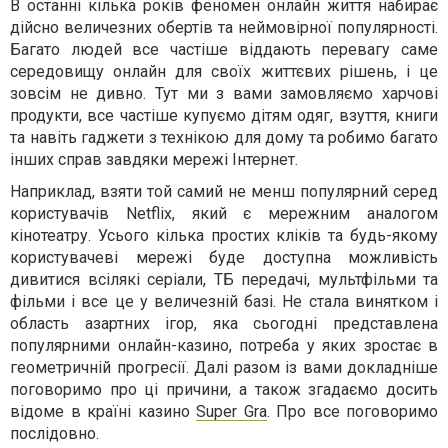
В останні кілька років феномен онлайн життя набирає
дійсно величезних обертів та неймовірної популярності.
Багато людей все частіше віддають перевагу саме
середовищу онлайн для своїх життєвих рішень, і це
зовсім не дивно. Тут ми з вами замовляємо харчові
продукти, все частіше купуємо дітям одяг, взуття, книги
та навіть гаджети з технікою для дому та робимо багато
інших справ завдяки мережі Інтернет.
Наприклад, взяти той самий не менш популярний серед
користувачів Netflix, який є мережним аналогом
кінотеатру. Усього кілька простих кліків та будь-якому
користувачеві мережі буде доступна можливість
дивитися всілякі серіали, ТБ передачі, мультфільми та
фільми і все це у величезній базі. Не стала винятком і
область азартних ігор, яка сьогодні представлена
популярними онлайн-казино, потреба у яких зростає в
геометричній прогресії. Далі разом із вами докладніше
поговоримо про ці причини, а також згадаємо досить
відоме в країні казино
Super Gra
. Про все поговоримо
послідовно.