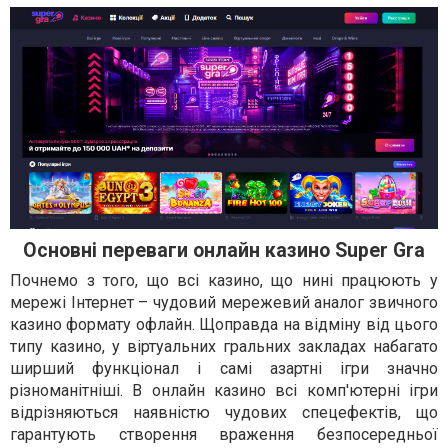
Основні переваги онлайн казино Super Gra
Почнемо з того, що всі казино, що нині працюють у
мережі Інтернет – чудовий мережевий аналог звичного
казино формату офлайн. Щоправда на відміну від цього
типу казино, у віртуальних гральних закладах набагато
ширший функціонал і самі азартні ігри значно
різноманітніші. В онлайн казино всі комп'ютерні ігри
відрізняються наявністю чудових спецефектів, що
гарантують створення враження безпосередньої