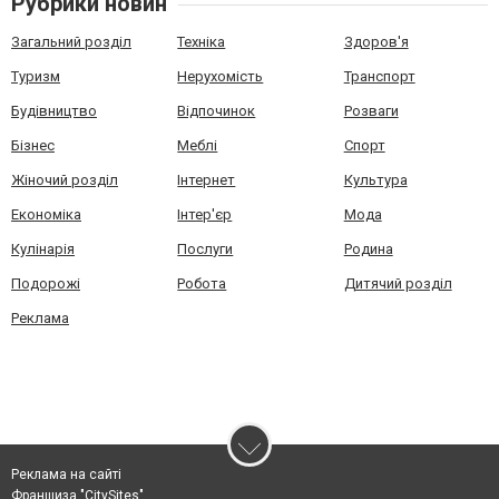
Рубрики новин
Загальний розділ
Техніка
Здоров'я
Туризм
Нерухомість
Транспорт
Будівництво
Відпочинок
Розваги
Бізнес
Меблі
Спорт
Жіночий розділ
Інтернет
Культура
Економіка
Інтер'єр
Мода
Кулінарія
Послуги
Родина
Подорожі
Робота
Дитячий розділ
Реклама
Реклама на сайті
Франшиза "CitySites"