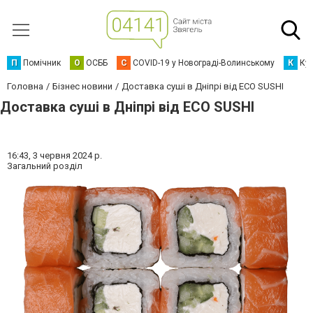
П
Помічник
О
ОСББ
C
COVID-19 у Новограді-Волинському
К
Кур
Головна
Бізнес новини
Доставка суші в Дніпрі від ECO SUSHI
Доставка суші в Дніпрі від ECO SUSHI
16:43,
3 червня 2024 р.
Загальний розділ