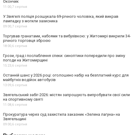
Окончик
11:00,
7 серпня
У Звягелі поліція розшукала 69-річного чоловіка, який викрав
лампадку з могили захисника
09:00,
7 серпня
Торгував гранатами, набоями та вибухівкою: у Житомирі викрили 34-
річного торговця зброєю
18:00,
6 серпня
Грози, град і послаблення спеки: синоптики попередили про зміну
погоди на Житомирщині
15:23,
6 серпня
Останній шанс у 2026 році: оголошено набір на безплатний курс для
майбутніх водійок автобусів
13:09,
6 серпня
Звягельський забіг-2026: містян запрошують випробувати свої сили
на спортивному святі
11:08,
6 серпня
Прокуратура через суд захистила заказник «Зелена лагуна» на
Звягельщині
09:00,
6 серпня