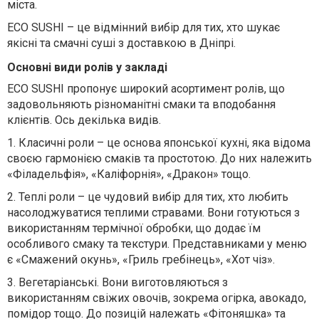
міста.
ECO SUSHI – це відмінний вибір для тих, хто шукає
якісні та смачні суші з доставкою в Дніпрі.
Основні види ролів у закладі
ECO SUSHI пропонує широкий асортимент ролів, що
задовольняють різноманітні смаки та вподобання
клієнтів. Ось декілька видів.
1.
Класичні роли – це основа японської кухні, яка відома
своєю гармонією смаків та простотою. До них належить
«Філадельфія», «Каліфорнія», «Дракон» тощо.
2.
Теплі роли – це чудовий вибір для тих, хто любить
насолоджуватися теплими стравами. Вони готуються з
використанням термічної обробки, що додає їм
особливого смаку та текстури. Представниками у меню
є «Смажений окунь», «Гриль гребінець», «Хот чіз».
3.
Вегетаріанські. Вони виготовляються з
використанням свіжих овочів, зокрема огірка, авокадо,
помідор тощо. До позицій належать «Фітоняшка» та