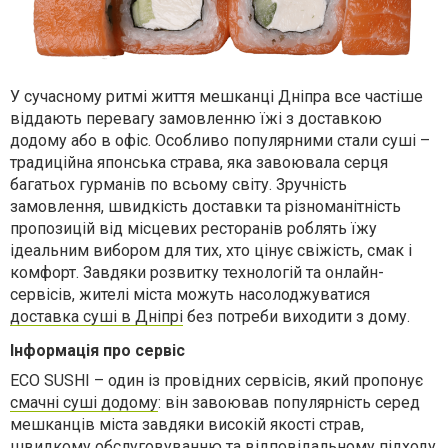
У сучасному ритмі життя мешканці Дніпра все частіше
віддають перевагу замовленню їжі з доставкою
додому або в офіс. Особливо популярними стали суші –
традиційна японська страва, яка завоювала серця
багатьох гурманів по всьому світу. Зручність
замовлення, швидкість доставки та різноманітність
пропозицій від місцевих ресторанів роблять
їжу
ідеальним вибором для тих, хто цінує свіжість, смак і
комфорт. Завдяки розвитку технологій та онлайн-
сервісів, жителі
міста
можуть насолоджуватися
доставка суші в Дніпрі
без потреби виходити з дому.
Інформація про сервіс
ECO SUSHI – один із провідних сервісів, який пропонує
смачні суші додому
: він завоював популярність серед
мешканців міста завдяки високій якості страв,
швидкому обслуговуванню та відповідальному підходу