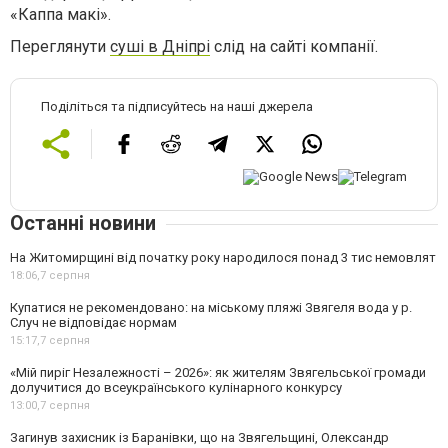
«Каппа макі».
Переглянути
суші в Дніпрі
слід на сайті компанії.
Поділіться та підписуйтесь на наші джерела
Останні новини
На Житомирщині від початку року народилося понад 3 тис немовлят
18:06,
7 серпня
Купатися не рекомендовано: на міському пляжі Звягеля вода у р.
Случ не відповідає нормам
15:17,
7 серпня
«Мій пиріг Незалежності – 2026»: як жителям Звягельської громади
долучитися до всеукраїнського кулінарного конкурсу
13:00,
7 серпня
Загинув захисник із Баранівки, що на Звягельщині, Олександр