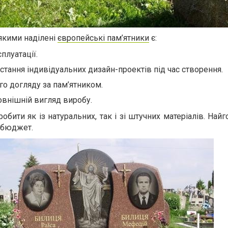
якими наділені
європейські пам’ятники
є:
плуатації.
тання індивідуальних дизайн-проектів під час створення.
го догляду за пам’ятником.
внішній вигляд виробу.
обити як із натуральних, так і зі штучних матеріалів. Най
 бюджет.