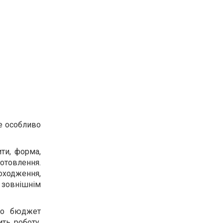
не особливо
ти, форма,
отовлення.
оходження,
 зовнішнім
кщо бюджет
ть роботу,