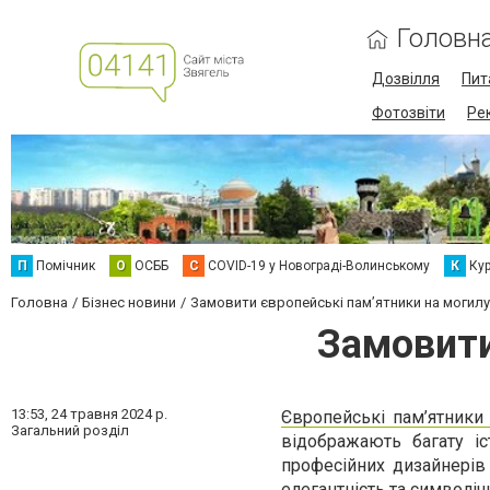
Головн
Дозвілля
Пит
Фотозвіти
Ре
П
Помічник
О
ОСББ
C
COVID-19 у Новограді-Волинському
К
Кур
Головна
Бізнес новини
Замовити європейські пам’ятники на могилу
Замовити
13:53,
24 травня 2024 р.
Європейські пам’ятники
Загальний розділ
відображають багату іс
професійних дизайнерів 
елегантність та символіч