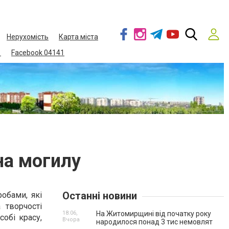
Нерухомість
Карта міста
1
Facebook 04141
на могилу
Останні новини
обами, які
 творчості
18:06,
На Житомирщині від початку року
собі красу,
Вчора
народилося понад 3 тис немовлят