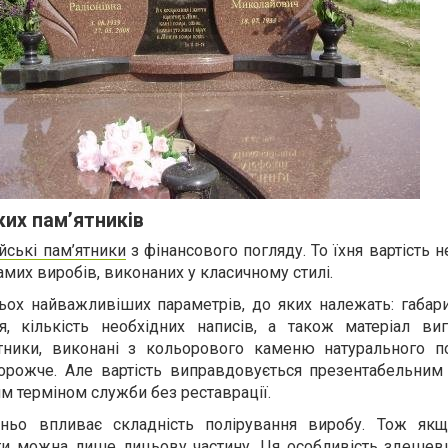
ких пам’ятників
йські пам’ятники
з фінансового погляду. То їхня вартість 
самих виробів, виконаних у класичному стилі.
ьох найважливіших параметрів, до яких належать: габари
я, кількість необхідних написів, а також матеріал виг
ятники, виконані з кольорового каменю натурального п
орожче. Але вартість виправдовується презентабельним
м терміном служби без реставрації.
дньо впливає складність полірування виробу. Тож я
и можна лише лицьову частину. Ця особливість здешеви