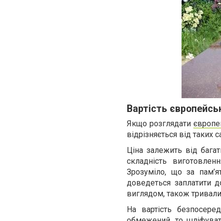
Вартість європейсь
Якщо розглядати
європе
відрізняється від таких 
Ціна залежить від багат
складність виготовленн
Зрозуміло, що за пам’
доведеться заплатити д
виглядом, також тривали
На вартість безпосере
обмежений, то шліфуват