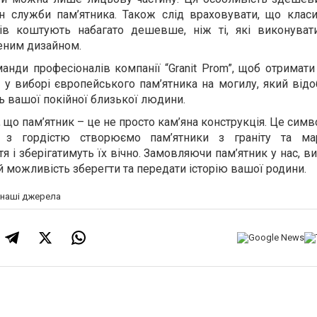
н служби пам’ятника. Також слід враховувати, що класи
ків коштують набагато дешевше, ніж ті, які виконуват
еним дизайном.
анди професіоналів компанії “Granit Prom”, щоб отримат
 у виборі європейського пам’ятника на могилу, який від
ть вашої покійної близької людини.
о, що пам’ятник – це не просто кам’яна конструкція. Це симв
и з гордістю створюємо пам’ятники з граніту та мар
я і зберігатимуть їх вічно. Замовляючи пам’ятник у нас, в
 й можливість зберегти та передати історію вашої родини.
а наші джерела