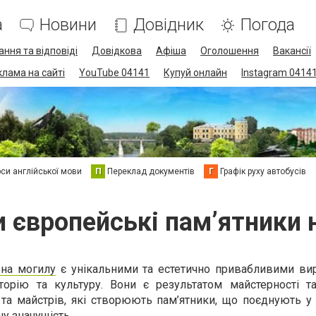
а
Новини
Довідник
Погода
ання та відповіді
Довідкова
Афіша
Оголошення
Вакансії
клама на сайті
YouTube 04141
Купуй онлайн
Instagram 0414
си англійської мови
П
Переклад документів
Г
Графік руху автобусів
 європейські пам’ятники 
 на могилу
є унікальними та естетично привабливими вир
торію та культуру. Вони є результатом майстерності та
та майстрів, які створюють пам’ятники, що поєднують у 
ну значущість.