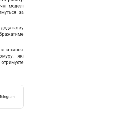
чні моделі
имуться за
и додаткову
ображатиме
ол кохання,
муру, які
и отримуєте