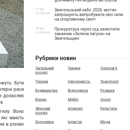
для майбутніх водійок автобусів
11:08,
Звягельський забіг-2026: містян
6 серпня
запрошують випробувати свої сили
на спортивному святі
09:00,
Прокуратура через суд захистила
6 серпня
заказник «Зелена лагуна» на
Звягельщині
Рубрики новин
Загальний
Техніка
Здоров'я
розділ
Туризм
Нерухомість
Транспорт
ожуть бути
ктерні риси
Будівництво
Відпочинок
Розваги
Це дозволяє
Бізнес
Меблі
Спорт
а.
Жіночий
Інтернет
Культура
гилу. Воно
розділ
, які мають
Економіка
Інтер'єр
Мода
не в різних