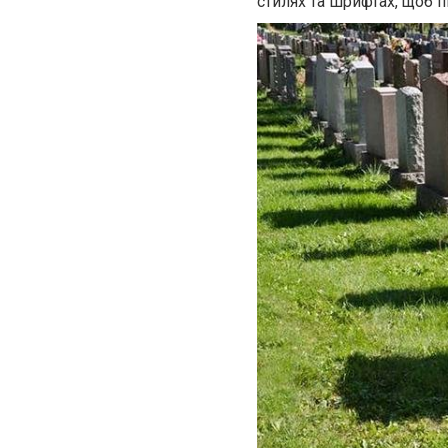
стилях та шрифтах, щоб п