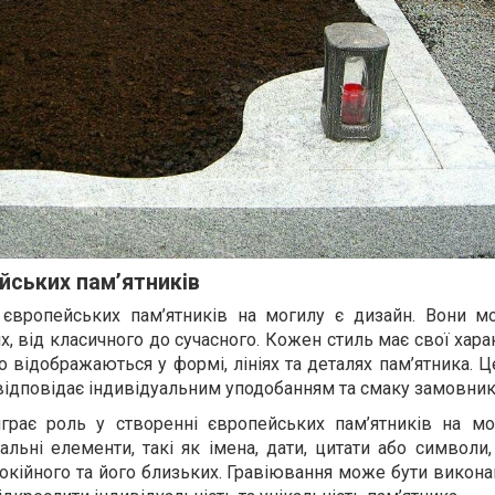
йських пам’ятників
 європейських пам’ятників на могилу є дизайн. Вони м
х, від класичного до сучасного. Кожен стиль має свої хара
о відображаються у формі, лініях та деталях пам’ятника. 
 відповідає індивідуальним уподобанням та смаку замовник
іграє роль у створенні європейських пам’ятників на мо
льні елементи, такі як імена, дати, цитати або символи
окійного та його близьких. Гравіювання може бути викона