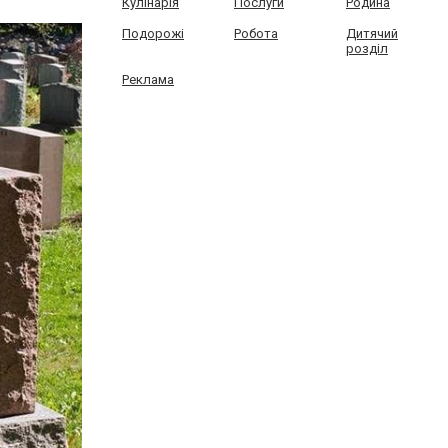
Кулінарія
Послуги
Родина
Подорожі
Робота
Дитячий
розділ
Реклама