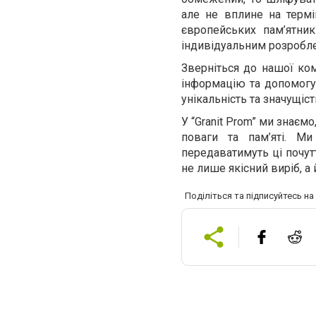
але не вплине на термі
європейських пам’ятни
індивідуальним розробл
Зверніться до нашої ком
інформацію та допомогу
унікальність та значущіс
У “Granit Prom” ми знаєм
поваги та пам’яті. М
передаватимуть ці почутт
не лише якісний виріб, а
Поділіться та підписуйтесь н