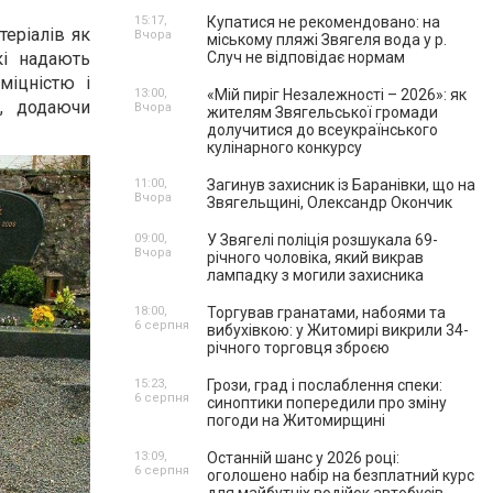
15:17,
Купатися не рекомендовано: на
теріалів як
Вчора
міському пляжі Звягеля вода у р.
кі надають
Случ не відповідає нормам
 міцністю і
13:00,
«Мій пиріг Незалежності – 2026»: як
ь, додаючи
Вчора
жителям Звягельської громади
долучитися до всеукраїнського
кулінарного конкурсу
11:00,
Загинув захисник із Баранівки, що на
Вчора
Звягельщині, Олександр Окончик
09:00,
У Звягелі поліція розшукала 69-
Вчора
річного чоловіка, який викрав
лампадку з могили захисника
18:00,
Торгував гранатами, набоями та
6 серпня
вибухівкою: у Житомирі викрили 34-
річного торговця зброєю
15:23,
Грози, град і послаблення спеки:
6 серпня
синоптики попередили про зміну
погоди на Житомирщині
13:09,
Останній шанс у 2026 році:
6 серпня
оголошено набір на безплатний курс